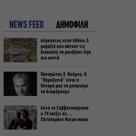
NEWS FEED
ΔΗΜΟΦΙΛΗ
Αύγουστος στην Αθήνα: 5
μαγαζιά που κάνουν τις
διακοπές να μοιάζουν λίγο
πιο κοντά
Παναγώτης Χ. Βούρος: Η
“Παραξενιά” είναι η
δύναμή μας να μπορούμε
να διαφέρουμε
Αυτό το Σαββατοκύριακο
η TV παίζει σε…
Christopher Nolan mode