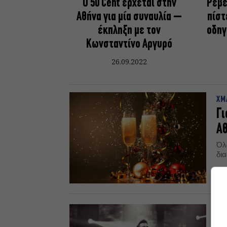
Ο 50 Cent έρχεται στην
Ρεβε
Αθήνα για μία συναυλία –
πίστ
έκπληξη με τον
οδηγ
Κωνσταντίνο Αργυρό
26.09.2022
XM
Γι
Αθ
Όλ
δι
20.
GO
O 