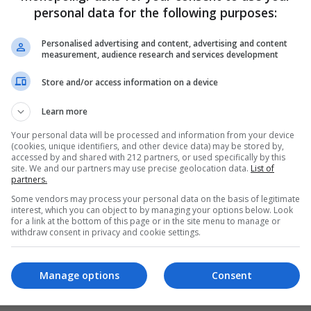
personal data for the following purposes:
Κωνσταντίνος Αργυρός για μια ακόμη χρονιά εμφανίζεται
 νυχτερινό κέντρο διασκέδασης, Fantasia.
Personalised advertising and content, advertising and content
07.2018
measurement, audience research and services development
Store and/or access information on a device
Learn more
Your personal data will be processed and information from your device
(cookies, unique identifiers, and other device data) may be stored by,
accessed by and shared with 212 partners, or used specifically by this
site. We and our partners may use precise geolocation data.
List of
partners.
Some vendors may process your personal data on the basis of legitimate
interest, which you can object to by managing your options below. Look
for a link at the bottom of this page or in the site menu to manage or
withdraw consent in privacy and cookie settings.
Manage options
Consent