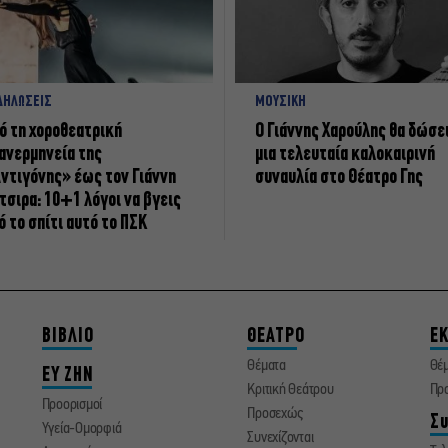
ΔΗΛΩΣΕΙΣ
ΜΟΥΣΙΚΗ
ό τη χοροθεατρική
Ο Γιάννης Χαρούλης θα δώσε
ανερμηνεία της
μια τελευταία καλοκαιρινή
ντιγόνης» έως τον Γιάννη
συναυλία στο Θέατρο Γης
τσιρα: 10+1 λόγοι να βγεις
ό το σπίτι αυτό το ΠΣΚ
ΒΙΒΛΙΟ
ΘΕΑΤΡΟ
ΕΚ
Θέματα
Θέ
ΕΥ ΖΗΝ
Κριτική Θεάτρου
Πρ
Προορισμοί
Προσεχώς
Συ
Υγεία-Ομορφιά
Συνεχίζονται