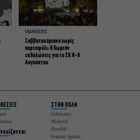
ΕΚΔΗΛΩΣΕΙΣ
ι
Σαββατοκύριακο χωρίς
πορτοφόλι: 8 δωρεάν
εκδηλώσεις για το ΣΚ 8-9
Αυγούστου
ΘΕΣΕΙΣ
ΣΤΗΝ ΠΟΛΗ
ματα
Εκδηλώσεις
οσεχώς
Weekend
Φεστιβάλ
νεχίζονται
Εταιρικές Δράσεις