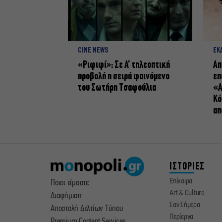
CINE NEWS
ΕΚ
«Ριφιφί»: Σε Α’ τηλεοπτική
Απ
προβολή η σειρά φαινόμενο
επ
του Σωτήρη Τσαφούλια
«Α
Κό
απ
ΙΣΤΟΡΙΕΣ
Επίκαιρα
Ποιοι είμαστε
Art & Culture
Διαφήμιση
Σαν Σήμερα
Αποστολή Δελτίων Τύπου
Περίεργα
Premium Content Services