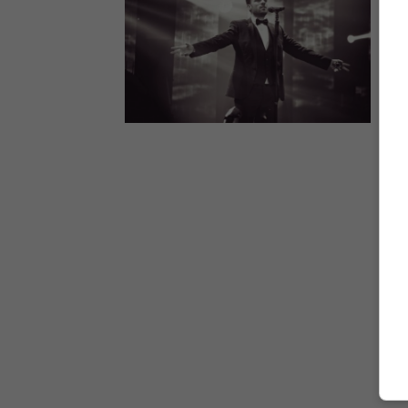
Ο 
στο
17.