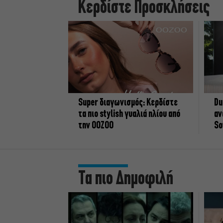
Κερδίστε Προσκλήσεις
Super διαγωνισμός: Κερδίστε
Du
τα πιο stylish γυαλιά ηλίου από
αν
την OOZOO
So
Τα πιο Δημοφιλή