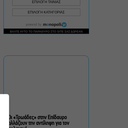
Ρωγμές: Η σόλο
χοροθεατρική
περφόρμανς της
Χριστίνας Κυριαζίδη στο
Δημοτικό Θέατρο Πειραιά
Τόσο Όσο: Η stand-up
comedy των Φουντούλη-
Σπηλιόπουλου στην
Ταράτσα του Λαμπέτη
Μιρέλα Πάχου – Αδάμ
Τσαρούχης: Τα αξέχαστα
ντουέτα του ελληνικού
σινεμά στην Ταράτσα του
Λαμπέτη
Οι «Τρωάδες» στην Επίδαυρο
αλλάζουν την αντίληψη για τον