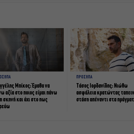
ΟΣΩΠΑ
ΠΡΟΣΩΠΑ
γγέλης Μπίκος: Έμαθα να
Tάσος Ιορδανίδης: Νιώθω
νω αξία στο ποιος είμαι πάνω
ασφάλεια κρατώντας ταπει
η σκηνή και όχι στο πως
στάση απέναντι στα πράγμα
ρεύω