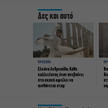
Δες και αυτό
ΠΡΟΣΩΠΑ
ΠΡ
Ελεάνα Ανδρεούδη: Κάθε
Βα
καλλιτέχνης όταν ανεβαίνει
δί
στη σκηνή οφείλει να
στ
αισθάνεται σταρ
χο