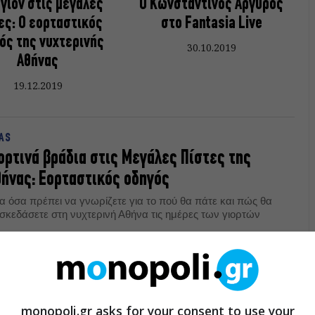
γιόν στις μεγάλες
Ο Κωνσταντίνος Αργυρός
ες: Ο εορταστικός
στο Fantasia Live
ός της νυχτερινής
30.10.2019
Αθήνας
19.12.2019
AS
ορτινά βράδια στις Μεγάλες Πίστες της
ήνας: Eορταστικός οδηγός
α όσα πρέπει να γνωρίζετε για το πού θα πάτε και πώς θα
ασκεδάσετε στη νυχτερινή Αθήνα τις ημέρες των γιορτών
12.2018
ING OUT
monopoli.gr asks for your consent to use your
Κωνσταντίνος Αργυρός στο Fantasia