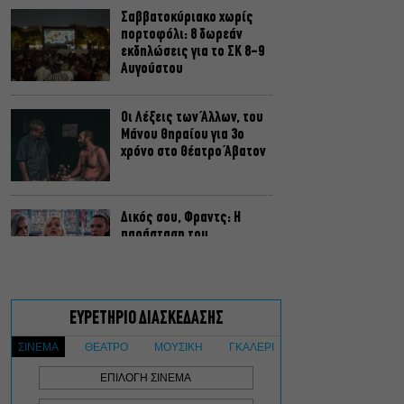
Σαββατοκύριακο χωρίς
πορτοφόλι: 8 δωρεάν
εκδηλώσεις για το ΣΚ 8-9
Αυγούστου
Οι Λέξεις των Άλλων, του
Μάνου Θηραίου για 3ο
χρόνο στο Θέατρο Άβατον
Δικός σου, Φραντς: Η
παράσταση του
Αλέξανδρου Διαμαντή
ξανά στην Γερμανόφωνη
Ευαγγελική Εκκλησία
«Ριφιφί»: Σε Α’
τηλεοπτική προβολή η
σειρά φαινόμενο του
Σωτήρη Τσαφούλια