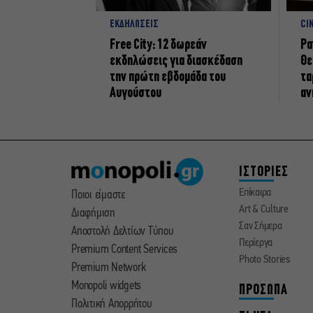
ΕΚΔΗΛΩΣΕΙΣ
CI
Free City: 12 δωρεάν
Ρα
εκδηλώσεις για διασκέδαση
Θε
την πρώτη εβδομάδα του
τα
Αυγούστου
αν
ΙΣΤΟΡΙΕΣ
Επίκαιρα
Ποιοι είμαστε
Art & Culture
Διαφήμιση
Σαν Σήμερα
Αποστολή Δελτίων Τύπου
Περίεργα
Premium Content Services
Photo Stories
Premium Network
Monopoli widgets
ΠΡΟΣΩΠΑ
Πολιτική Απορρήτου