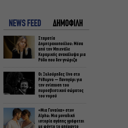
NEWS FEED
ΔΗΜΟΦΙΛΗ
Σταματία
Δημητρακοπούλου: Μέσα
από την Μπιενάλε
Κεραμικής ανακάλυψα μια
Ρόδο που δεν γνώριζα
Οι Ξυλούρηδες live στο
Ρέθυμνο – Πανηγύρι για
την ενίσχυση του
πυροσβεστικού σώματος
του νομού
«Μια Γυναίκα» στον
Alpha: Μια μοναδική
ιστορία αγάπης γράφεται
με φόντο το απέραντο