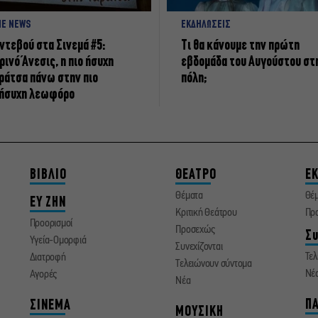
NE NEWS
ΕΚΔΗΛΩΣΕΙΣ
ντεβού στα Σινεμά #5:
Τι θα κάνουμε την πρώτη
ρινό Άνεσις, η πιο ήσυχη
εβδομάδα του Αυγούστου στ
ράτσα πάνω στην πιο
πόλη;
ήσυχη λεωφόρο
ΒΙΒΛΙΟ
ΘΕΑΤΡΟ
ΕΚ
Θέματα
Θέ
ΕΥ ΖΗΝ
Κριτική Θεάτρου
Πρ
Προορισμοί
Προσεχώς
Συ
Υγεία-Ομορφιά
Συνεχίζονται
Τελ
Διατροφή
Τελειώνουν σύντομα
Νέ
Αγορές
Νέα
ΠΑ
ΣΙΝΕΜΑ
ΜΟΥΣΙΚΗ