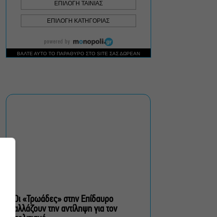
συγκλονιστικό timelapse
Ο Γιάννης Χαρούλης θα
δώσει μια τελευταία
καλοκαιρινή συναυλία στο
Θέατρο Γης
πολίτες β’ κατηγορίας,
του Brian Friel για β’
σεζόν στο Θέατρο Τζένη
Καρέζη
Στο «κόκκινο» ο κίνδυνος
πυρκαγιάς σήμερα σε
Αττική, Στερεά Ελλάδα και
Βόρειο Αιγαίο
Οι «Τρωάδες» στην Επίδαυρο
αλλάζουν την αντίληψη για τον