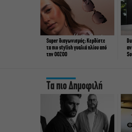
Super διαγωνισμός: Κερδίστε
Du
τα πιο stylish γυαλιά ηλίου από
αν
την OOZOO
So
Τα πιο Δημοφιλή