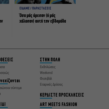
ΕΙΔΑΜΕ / ΠΑΡΑΣΤΑΣΕΙΣ
Όσα μάς άρεσαν (ή μάς
ην
χάλασαν) αυτή την εβδομάδα
ΘΕΣΕΙΣ
ΣΤΗΝ ΠΟΛΗ
ματα
Εκδηλώσεις
οσεχώς
Weekend
Φεστιβάλ
νεχίζονται
Εταιρικές Δράσεις
ειώνουν σύντομα
α
ΚΕΡΔΙΣΤΕ ΠΡΟΣΚΛΗΣΕΙΣ
ΙΔΙ
ART MEETS FASHION