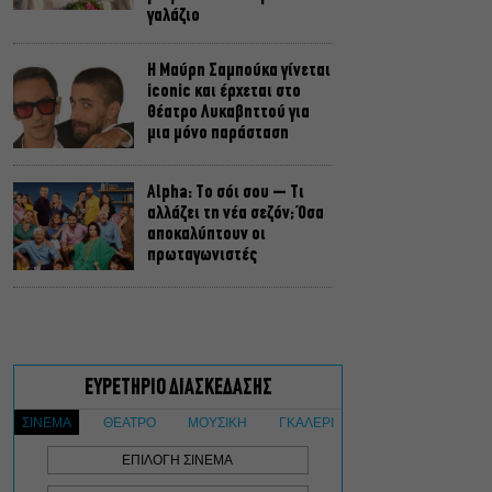
γαλάζιο
Η Μαύρη Σαμπούκα γίνεται
iconic και έρχεται στο
Θέατρο Λυκαβηττού για
μια μόνο παράσταση
Alpha: Το σόι σου – Τι
αλλάζει τη νέα σεζόν; Όσα
αποκαλύπτουν οι
πρωταγωνιστές
Τουρισμός για όλους
2026-2027: Ξεκινούν
σήμερα οι αιτήσεις στο
vouchers.gov.gr
Η μεγάλη φωτιά από τον
Κιθαιρώνα έως το Πόρτο
Γερμενό, σ’ ένα