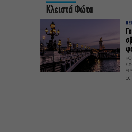
Κλειστά Φώτα
ΠΕ
Γα
σβ
φ
«Oι
πρ
ομ
δρ
18.