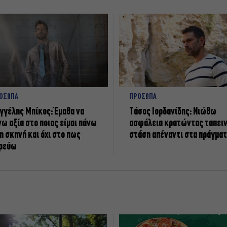
ΟΣΩΠΑ
ΠΡΟΣΩΠΑ
γγέλης Μπίκος: Έμαθα να
Tάσος Ιορδανίδης: Νιώθω
νω αξία στο ποιος είμαι πάνω
ασφάλεια κρατώντας ταπει
η σκηνή και όχι στο πως
στάση απέναντι στα πράγμα
ρεύω