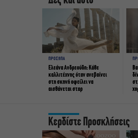
Δες και αυτό
ΠΡΟΣΩΠΑ
ΠΡ
Ελεάνα Ανδρεούδη: Κάθε
Βα
καλλιτέχνης όταν ανεβαίνει
δί
στη σκηνή οφείλει να
στ
αισθάνεται σταρ
χο
Κερδίστε Προσκλήσεις