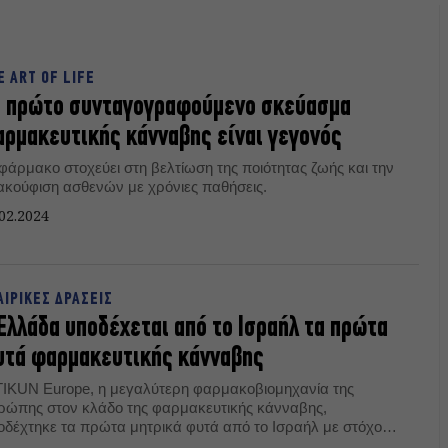
E ART OF LIFE
ο πρώτο συνταγογραφούμενο σκεύασμα
ρμακευτικής κάνναβης είναι γεγονός
 φάρμακο στοχεύει στη βελτίωση της ποιότητας ζωής και την
ακούφιση ασθενών με χρόνιες παθήσεις.
02.2024
ΑΙΡΙΚΕΣ ΔΡΑΣΕΙΣ
Ελλάδα υποδέχεται από το Ισραήλ τα πρώτα
υτά φαρμακευτικής κάνναβης
TIKUN Europe, η μεγαλύτερη φαρμακοβιομηχανία της
ρώπης στον κλάδο της φαρμακευτικής κάνναβης,
οδέχτηκε τα πρώτα μητρικά φυτά από το Ισραήλ με στόχο
 έναρξη της καλλιέργειας στο εργοστάσιο της Κορίνθου.