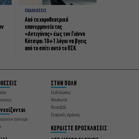
ΕΚΔΗΛΩΣΕΙΣ
Από τη χοροθεατρική
ην
επανερμηνεία της
«Αντιγόνης» έως τον Γιάννη
Κότσιρα: 10+1 λόγοι να βγεις
από το σπίτι αυτό το ΠΣΚ
ΘΕΣΕΙΣ
ΣΤΗΝ ΠΟΛΗ
ματα
Εκδηλώσεις
οσεχώς
Weekend
Φεστιβάλ
νεχίζονται
Εταιρικές Δράσεις
ειώνουν σύντομα
α
ΚΕΡΔΙΣΤΕ ΠΡΟΣΚΛΗΣΕΙΣ