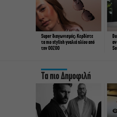
Super διαγωνισμός: Κερδίστε
Du
τα πιο stylish γυαλιά ηλίου από
αν
την OOZOO
So
Τα πιο Δημοφιλή