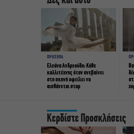
Δες και αυτό
ΠΡΟΣΩΠΑ
ΠΡ
Ελεάνα Ανδρεούδη: Κάθε
Βα
καλλιτέχνης όταν ανεβαίνει
δί
στη σκηνή οφείλει να
στ
αισθάνεται σταρ
χο
Κερδίστε Προσκλήσεις