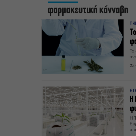
φαρμακευτική κάνναβη
TH
Τ
φα
Το
αν
25.
ΕΤ
Η 
φ
Η 
Ευ
υπ
την