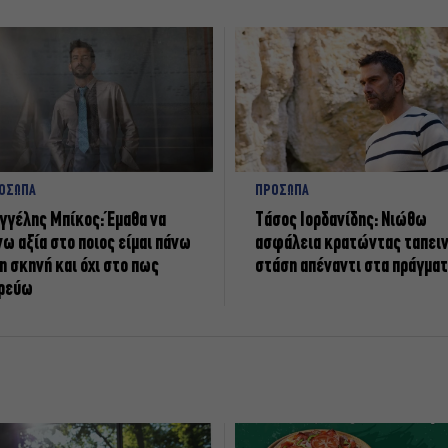
ΟΣΩΠΑ
ΠΡΟΣΩΠΑ
γγέλης Μπίκος: Έμαθα να
Tάσος Ιορδανίδης: Νιώθω
νω αξία στο ποιος είμαι πάνω
ασφάλεια κρατώντας ταπει
η σκηνή και όχι στο πως
στάση απέναντι στα πράγμα
ρεύω