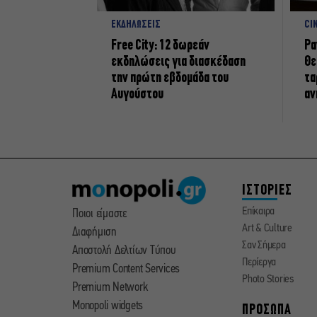
ΕΚΔΗΛΩΣΕΙΣ
CI
Free City: 12 δωρεάν
Ρα
εκδηλώσεις για διασκέδαση
Θε
την πρώτη εβδομάδα του
τα
Αυγούστου
αν
ΙΣΤΟΡΙΕΣ
Επίκαιρα
Ποιοι είμαστε
Art & Culture
Διαφήμιση
Σαν Σήμερα
Αποστολή Δελτίων Τύπου
Περίεργα
Premium Content Services
Photo Stories
Premium Network
Monopoli widgets
ΠΡΟΣΩΠΑ