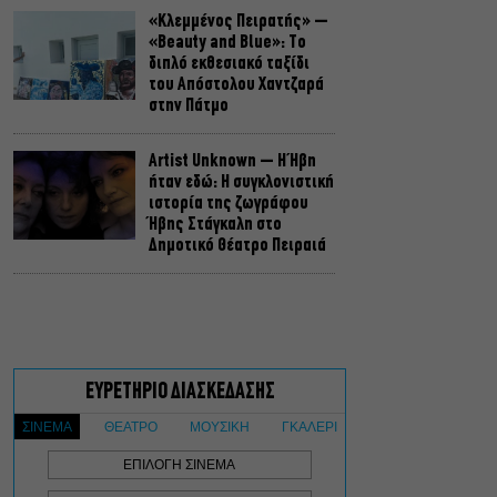
«Κλεμμένος Πειρατής» –
«Beauty and Blue»: Το
διπλό εκθεσιακό ταξίδι
του Απόστολου Χαντζαρά
στην Πάτμο
Artist Unknown – Η Ήβη
ήταν εδώ: Η συγκλονιστική
ιστορία της ζωγράφου
Ήβης Στάγκαλη στο
Δημοτικό Θέατρο Πειραιά
Conduit Ensemble:
Ανοιχτό κάλεσμα σε
μουσικούς για τη
δημιουργία ορχήστρας
δωματίου
Ο Θαυματοποιός: Το έργο
του πολυβραβευμένου
Brian Friel τον Οκτώβριο