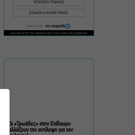
στο Θέατρο Μπέλλος
Λάκης Χαλκιάς: Πλήθος
κόσμου στο τελευταίο
“αντίο” στο Α’
Νεκροταφείο Αθηνών
Μια άλλη Θήβα: Σε ποια
αθηναϊκά θέατρα θα δούμε
την παράσταση το
Φθινόπωρο
ΥΠΠΟ: Αναβαθμίζεται ο
αρχαιολογικός χώρος του
Ραμνούντος
Οι «Τρωάδες» στην Επίδαυρο
αλλάζουν την αντίληψη για τον