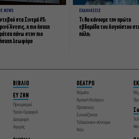
NE NEWS
ΕΚΔΗΛΩΣΕΙΣ
ντεβού στα Σινεμά #5:
Τι θα κάνουμε την πρώτη
ρινό Άνεσις, η πιο ήσυχη
εβδομάδα του Αυγούστου στ
ράτσα πάνω στην πιο
πόλη;
ήσυχη λεωφόρο
ΒΙΒΛΙΟ
ΘΕΑΤΡΟ
ΕΚ
Θέματα
Θέ
ΕΥ ΖΗΝ
Κριτική Θεάτρου
Πρ
Προορισμοί
Προσεχώς
Συ
Υγεία-Ομορφιά
Συνεχίζονται
Τελ
Διατροφή
Τελειώνουν σύντομα
Νέ
Αγορές
Νέα