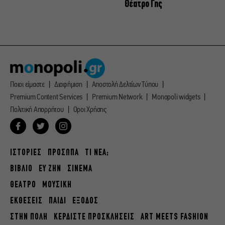
Θέατρο Γης
Ποιοι είμαστε
Διαφήμιση
Αποστολή Δελτίων Τύπου
Premium Content Services
Premium Network
Monopoli widgets
Πολιτική Απορρήτου
Οροι Χρήσης
ΙΣΤΟΡΙΕΣ
ΠΡΟΣΩΠΑ
ΤΙ ΝΕΑ;
ΒΙΒΛΙΟ
ΕΥ ΖΗΝ
ΣΙΝΕΜΑ
ΘΕΑΤΡΟ
ΜΟΥΣΙΚΗ
ΕΚΘΕΣΕΙΣ
ΠΑΙΔΙ
ΕΞΟΔΟΣ
ΣΤΗΝ ΠΟΛΗ
ΚΕΡΔΙΣΤΕ ΠΡΟΣΚΛΗΣΕΙΣ
ART MEETS FASHION