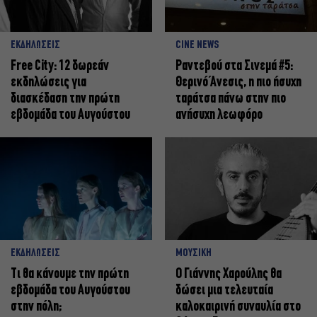
ΕΚΔΗΛΩΣΕΙΣ
CINE NEWS
Free City: 12 δωρεάν
Ραντεβού στα Σινεμά #5:
εκδηλώσεις για
Θερινό Άνεσις, η πιο ήσυχη
διασκέδαση την πρώτη
ταράτσα πάνω στην πιο
εβδομάδα του Αυγούστου
ανήσυχη λεωφόρο
ΕΚΔΗΛΩΣΕΙΣ
ΜΟΥΣΙΚΗ
Τι θα κάνουμε την πρώτη
Ο Γιάννης Χαρούλης θα
εβδομάδα του Αυγούστου
δώσει μια τελευταία
στην πόλη;
καλοκαιρινή συναυλία στο