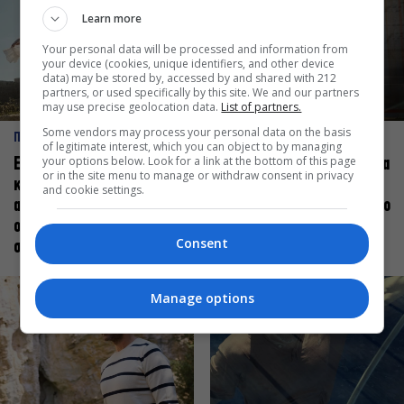
Learn more
Your personal data will be processed and information from
your device (cookies, unique identifiers, and other device
data) may be stored by, accessed by and shared with 212
partners, or used specifically by this site. We and our partners
may use precise geolocation data.
List of partners.
Some vendors may process your personal data on the basis
ΠΡΟΣΩΠΑ
ΠΡΟΣΩΠΑ
of legitimate interest, which you can object to by managing
your options below. Look for a link at the bottom of this page
Ελεάνα Ανδρεούδη: Κάθε
Βαγγέλης Μπίκος: Έμαθα να
or in the site menu to manage or withdraw consent in privacy
καλλιτέχνης όταν
δίνω αξία στο ποιος είμαι
and cookie settings.
ανεβαίνει στη σκηνή
πάνω στη σκηνή και όχι στο
οφείλει να αισθάνεται
πως χορεύω
Consent
σταρ
Manage options