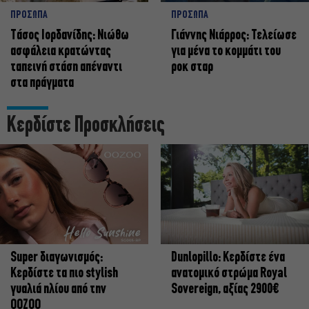
ΠΡΟΣΩΠΑ
ΠΡΟΣΩΠΑ
Tάσος Ιορδανίδης: Νιώθω
Γιάννης Νιάρρος: Τελείωσε
ασφάλεια κρατώντας
για μένα το κομμάτι του
ταπεινή στάση απέναντι
ροκ σταρ
στα πράγματα
Κερδίστε Προσκλήσεις
Super διαγωνισμός:
Dunlopillo: Κερδίστε ένα
Κερδίστε τα πιο stylish
ανατομικό στρώμα Royal
γυαλιά ηλίου από την
Sovereign, αξίας 2900€
OOZOO