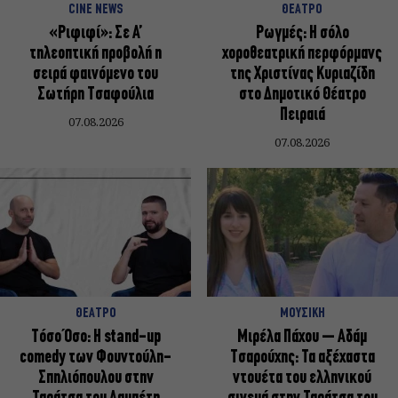
CINE NEWS
ΘΕΑΤΡΟ
«Ριφιφί»: Σε Α’
Ρωγμές: Η σόλο
τηλεοπτική προβολή η
χοροθεατρική περφόρμανς
σειρά φαινόμενο του
της Χριστίνας Κυριαζίδη
Σωτήρη Τσαφούλια
στο Δημοτικό Θέατρο
Πειραιά
07.08.2026
07.08.2026
ΘΕΑΤΡΟ
ΜΟΥΣΙΚΗ
Τόσο Όσο: Η stand-up
Μιρέλα Πάχου – Αδάμ
comedy των Φουντούλη-
Τσαρούχης: Τα αξέχαστα
Σπηλιόπουλου στην
ντουέτα του ελληνικού