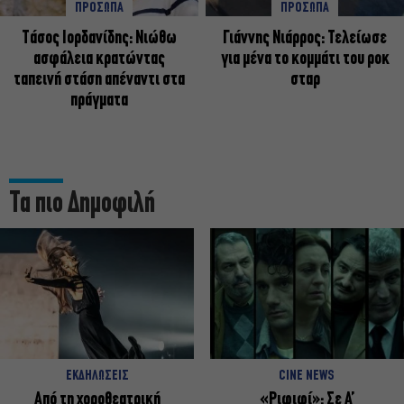
ΠΡΟΣΩΠΑ
ΠΡΟΣΩΠΑ
Tάσος Ιορδανίδης: Νιώθω
Γιάννης Νιάρρος: Τελείωσε
ασφάλεια κρατώντας
για μένα το κομμάτι του ροκ
ταπεινή στάση απέναντι στα
σταρ
πράγματα
Τα πιο Δημοφιλή
ΕΚΔΗΛΩΣΕΙΣ
CINE NEWS
Από τη χοροθεατρική
«Ριφιφί»: Σε Α’