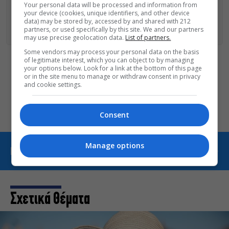
ΑΚΟΛΟΥΘΗΣΕ ΤΟ MONOPOLI.GR ΚΑΙ ΣΤΟ INSTAGRAM!
Your personal data will be processed and information from
your device (cookies, unique identifiers, and other device
data) may be stored by, accessed by and shared with 212
ΑΚΟΛΟΥΘΗΣΤΕ ΤΟ
MONOPOLI.GR ΣΤΟ GOOGLE NEWS
ΓΙΑ
partners, or used specifically by this site. We and our partners
ΟΛΕΣ ΤΙΣ ΕΙΔΗΣΕΙΣ ΤΗΣ ΗΜΕΡΑΣ
may use precise geolocation data.
List of partners.
Some vendors may process your personal data on the basis
of legitimate interest, which you can object to by managing
your options below. Look for a link at the bottom of this page
Οι «Τρωάδες» στην Επίδαυρο
or in the site menu to manage or withdraw consent in privacy
αλλάζουν την αντίληψη για
and cookie settings.
τον πολιτισμό
Consent
Manage options
ΠΕΡΙΣΣΟΤΕΡΑ ΑΠΟ THE ART OF LIFE
Σχετικά Θέματα