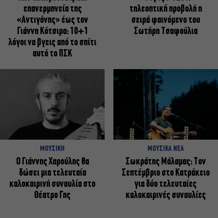
επανερμηνεία της
τηλεοπτική προβολή η
«Αντιγόνης» έως τον
σειρά φαινόμενο του
Γιάννη Κότσιρα: 10+1
Σωτήρη Τσαφούλια
λόγοι να βγεις από το σπίτι
αυτό το ΠΣΚ
ΜΟΥΣΙΚΗ
ΜΟΥΣΙΚΑ ΝΕΑ
Ο Γιάννης Χαρούλης θα
Σωκράτης Μάλαμας: Τον
δώσει μια τελευταία
Σεπτέμβριο στο Κατράκειο
καλοκαιρινή συναυλία στο
για δύο τελευταίες
Θέατρο Γης
καλοκαιρινές συναυλίες