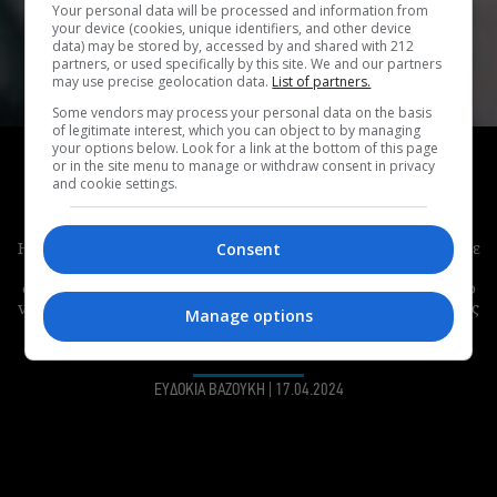
Your personal data will be processed and information from
your device (cookies, unique identifiers, and other device
data) may be stored by, accessed by and shared with 212
partners, or used specifically by this site. We and our partners
may use precise geolocation data.
List of partners.
Some vendors may process your personal data on the basis
of legitimate interest, which you can object to by managing
ΣΥΝΕΝΤΕΥΞΗ
your options below. Look for a link at the bottom of this page
or in the site menu to manage or withdraw consent in privacy
H Billie Kark ονειρεύεται η μουσική της να
and cookie settings.
γίνει το νέο mainstream
Η νεαρή μουσικός που της αρέσει να μπλέκει την techno με
Consent
την παράδοση, που βαριέται να μιλάει για τον εαυτό της
στα μίντια, που κουράστηκε να τη ρωτάνε συνέχεια για το
viral «Πάρτυ», που όταν κλείνει η πόρτα του δωματίου της
Manage options
ακούει «καψούρα» και ακομπλεξάριστα το παραδέχεται.
Αυτή είναι η Βασιλεία πίσω από τη Billie Kark.
ΕΥΔΟΚΙΑ ΒΑΖΟΥΚΗ
|
17.04.2024