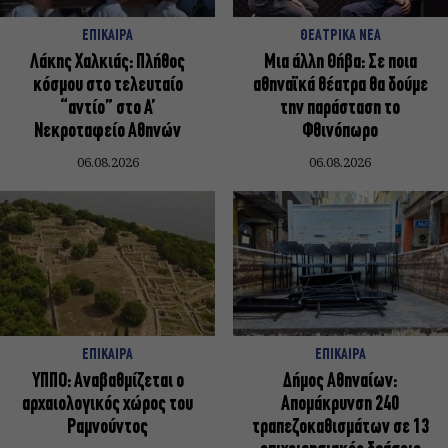
ΕΠΙΚΑΙΡΑ
ΘΕΑΤΡΙΚΑ ΝΕΑ
Λάκης Χαλκιάς: Πλήθος
Μια άλλη Θήβα: Σε ποια
κόσμου στο τελευταίο
αθηναϊκά θέατρα θα δούμε
“αντίο” στο Α’
την παράσταση το
Νεκροταφείο Αθηνών
Φθινόπωρο
06.08.2026
06.08.2026
ΕΠΙΚΑΙΡΑ
ΕΠΙΚΑΙΡΑ
ΥΠΠΟ: Αναβαθμίζεται ο
Δήμος Αθηναίων:
αρχαιολογικός χώρος του
Απομάκρυνση 240
Ραμνούντος
τραπεζοκαθισμάτων σε 13