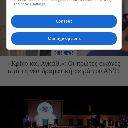
and cookie settings.
Consent
Manage options
CINE NEWS
«Κρίνο και Αγκάθι»: Οι πρώτες εικόνες
από τη νέα δραματική σειρά του ANT1