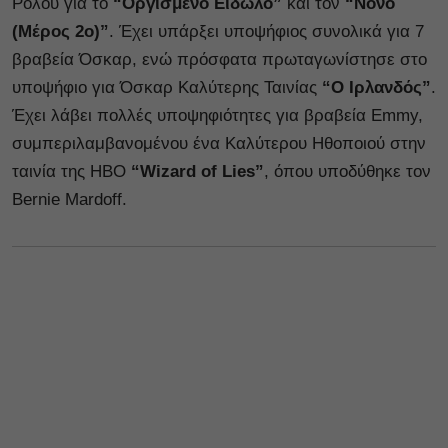
Ρόλου για το
“Οργισμένο Είδωλο”
και τον
“Νονό
(Μέρος 2ο)”
. Έχει υπάρξει υποψήφιος συνολικά για 7
βραβεία Όσκαρ, ενώ πρόσφατα πρωταγωνίστησε στο
υποψήφιο για Όσκαρ Καλύτερης Ταινίας
“Ο Ιρλανδός”
.
Έχει λάβει πολλές υποψηφιότητες για βραβεία Emmy,
συμπεριλαμβανομένου ένα Καλύτερου Ηθοποιού στην
ταινία της HBO
“Wizard of Lies”
, όπου υποδύθηκε τον
Bernie Mardoff.