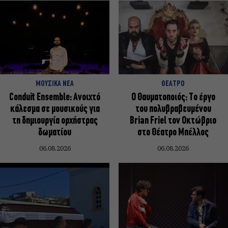
ΜΟΥΣΙΚΑ ΝΕΑ
ΘΕΑΤΡΟ
Conduit Ensemble: Ανοιχτό
Ο Θαυματοποιός: Το έργο
κάλεσμα σε μουσικούς για
του πολυβραβευμένου
τη δημιουργία ορχήστρας
Brian Friel τον Οκτώβριο
δωματίου
στο Θέατρο Μπέλλος
06.08.2026
06.08.2026