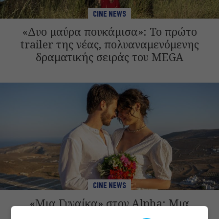
CINE NEWS
«Δυο μαύρα πουκάμισα»: Το πρώτο
trailer της νέας, πολυαναμενόμενης
δραματικής σειράς του MEGA
CINE NEWS
«Μια Γυναίκα» στον Alpha: Μια
μοναδική ιστορία αγάπης γράφεται με