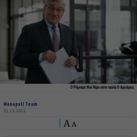
Ο Ρόμπερτ Ντε Νίρο στην ταινία Ο Αρχάριος
Monopoli Team
01.12.2022
A
A