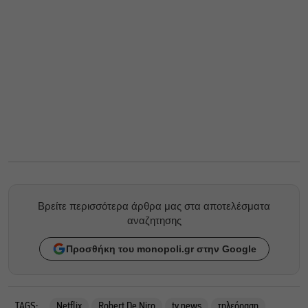
Βρείτε περισσότερα άρθρα μας στα αποτελέσματα
αναζητησης
Προσθήκη του monopoli.gr στην Google
TAGS:
Netflix
Robert De Niro
tv news
τηλεόραση