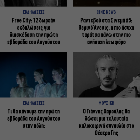
ΕΚΔΗΛΩΣΕΙΣ
CINE NEWS
Free City: 12 δωρεάν
Ραντεβού στα Σινεμά #5:
εκδηλώσεις για
Θερινό Άνεσις, η πιο ήσυχη
διασκέδαση την πρώτη
ταράτσα πάνω στην πιο
εβδομάδα του Αυγούστου
ανήσυχη λεωφόρο
ΕΚΔΗΛΩΣΕΙΣ
ΜΟΥΣΙΚΗ
Τι θα κάνουμε την πρώτη
Ο Γιάννης Χαρούλης θα
εβδομάδα του Αυγούστου
δώσει μια τελευταία
στην πόλη;
καλοκαιρινή συναυλία στο
Θέατρο Γης