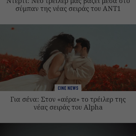
Ντέρτι: Νέο τρέιλερ μάς βάζει μέσα στο
σύμπαν της νέας σειράς του ANT1
CINE NEWS
Για σένα: Στον «αέρα» το τρέιλερ της
νέας σειράς του Alpha