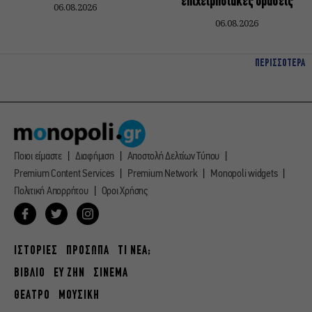
επιχειρησιακές δράσεις
06.08.2026
06.08.2026
ΠΕΡΙΣΣΟΤΕΡΑ
Ποιοι είμαστε
Διαφήμιση
Αποστολή Δελτίων Τύπου
Premium Content Services
Premium Network
Monopoli widgets
Πολιτική Απορρήτου
Οροι Χρήσης
ΙΣΤΟΡΙΕΣ
ΠΡΟΣΩΠΑ
ΤΙ ΝΕΑ;
ΒΙΒΛΙΟ
ΕΥ ΖΗΝ
ΣΙΝΕΜΑ
ΘΕΑΤΡΟ
ΜΟΥΣΙΚΗ