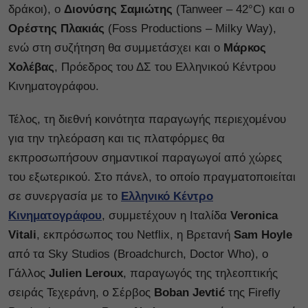
δράκοι), o
Διονύσης Σαμιώτης
(Tanweer – 42°C) και ο
Ορέστης Πλακιάς
(Foss Productions – Milky Way),
ενώ στη συζήτηση θα συμμετάσχει και ο
Μάρκος
Χολέβας
, Πρόεδρος του ΔΣ του Ελληνικού Κέντρου
Κινηματογράφου.
Τέλος, τη διεθνή κοινότητα παραγωγής περιεχομένου
για την τηλεόραση και τις πλατφόρμες θα
εκπροσωπήσουν σημαντικοί παραγωγοί από χώρες
του εξωτερικού. Στο πάνελ, το οποίο πραγματοποιείται
σε συνεργασία με το
Ελληνικό Κέντρο
Κινηματογράφου
, συμμετέχουν η Ιταλίδα
Veronica
Vitali
, εκπρόσωπος του Netflix, η Βρετανή
Sam Hoyle
από τα Sky Studios (Broadchurch, Doctor Who), ο
Γάλλος
Julien Leroux
, παραγωγός της τηλεοπτικής
σειράς Τεχεράνη, ο Σέρβος
Boban Jevtić
της Firefly