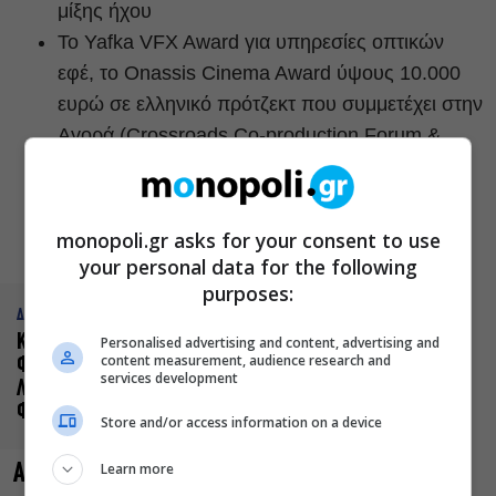
μίξης ήχου
Το Yafka VFX Award για υπηρεσίες οπτικών
εφέ, το Onassis Cinema Award ύψους 10.000
ευρώ σε ελληνικό πρότζεκτ που συμμετέχει στην
Αγορά (Crossroads Co-production Forum &
Works in Progress)
Το Βραβείο Marketing ASTERISK*
Καθώς και το βραβείο ΕΡΤ Agora Works in
monopoli.gr asks for your consent to use
Progress των 2.000 ευρώ σε ελληνική ταινία.
your personal data for the following
purposes:
ΔΙΑΒΑΣΤΕ ΑΚΟΜΑ
Κορσές: Ο μεγάλος νικητής του
Personalised advertising and content, advertising and
content measurement, audience research and
Φεστιβάλ Κινηματογράφου του
services development
Λονδίνου θα «κλείσει» το 63ο
ΦΚΘ
Store and/or access information on a device
Learn more
Agora Series (10 Νοεμβρίου 2022)