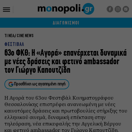
ΔΙΑΓΩΝΙΣΜΟΙ
ΤΙ ΝΕΑ;
CINE NEWS
ΦΕΣΤΙΒΑΛ
63ο ΦΚΘ: Η «Αγορά» επανέρχεται δυναμικά
με νέες δράσεις και φετινό ambassador
τον Γιώργο Καπουτζίδη
Προσθήκη ως αγαπημένη πηγή
Η Αγορά του 63ου Φεστιβάλ Κινηματογράφου
Θεσσαλονίκης επιστρέφει ανανεωμένη με νέες
καινοτόμες δράσεις και πρωτοβουλίες στήριξης του
ελληνικού σινεμά, δυναμική επέκταση στην
τηλεόραση, νέα επικεφαλής την Αγγελική Βέργου
και φετινό ambassador τον Γιώργο Καπουτζίδη.