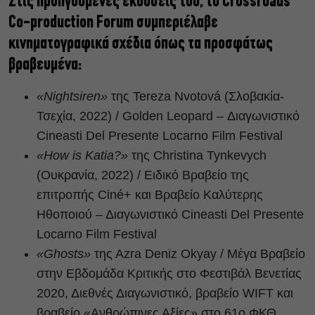
Στις προηγούμενες εκδόσεις του, το Crossroads
Co-production Forum συμπεριέλαβε
κινηματογραφικά σχέδια όπως τα προσφάτως
βραβευμένα:
«Nightsiren»
της Tereza Nvotová (Σλοβακία-
Τσεχία, 2022) / Golden Leopard – Διαγωνιστικό
Cineasti Del Presente Locarno Film Festival
«How is Katia?»
της Christina Tynkevych
(Ουκρανία, 2022) / Ειδικό Βραβείο της
επιτροπής Ciné+ και Βραβείο Καλύτερης
Ηθοποιού – Διαγωνιστικό Cineasti Del Presente
Locarno Film Festival
«Ghosts»
της Αzra Deniz Okyay / Μέγα Βραβείο
στην Εβδομάδα Κριτικής στο Φεστιβάλ Βενετίας
2020, Διεθνές Διαγωνιστικό, βραβείο WIFT και
βραβείο «Ανθρώπινες Αξίες» στο 61ο ΦΚΘ