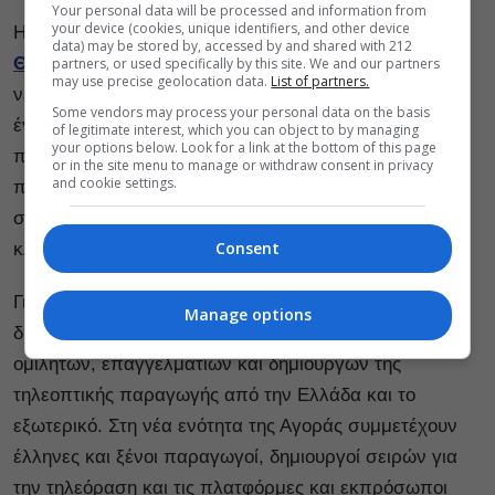
Your personal data will be processed and information from
your device (cookies, unique identifiers, and other device
Η Αγορά του
63ου Φεστιβάλ Κινηματογράφου
data) may be stored by, accessed by and shared with 212
Θεσσαλονίκης
εγκαινιάζει τον Νοέμβριο του 2022 τη
partners, or used specifically by this site. We and our partners
may use precise geolocation data.
List of partners.
νέα ενότητα Agora Series με στόχο να δημιουργήσει
Some vendors may process your personal data on the basis
ένα δίκτυο επικοινωνίας με τους επαγγελματίες της
of legitimate interest, which you can object to by managing
your options below. Look for a link at the bottom of this page
παραγωγής σειρών για τα τηλεοπτικά δίκτυα και τις
or in the site menu to manage or withdraw consent in privacy
and cookie settings.
πλατφόρμες και να αποτελέσει σταθερό σημείο
συνάντησης και βήμα για κινήσεις ανάπτυξης του
Consent
κλάδου.
Για τη φετινή χρονιά, το πρόγραμμα περιλαμβάνει
Manage options
δράσεις δικτύωσης και πάνελ με τη συμμετοχή
ομιλητών, επαγγελματιών και δημιουργών της
τηλεοπτικής παραγωγής από την Ελλάδα και το
εξωτερικό. Στη νέα ενότητα της Αγοράς συμμετέχουν
έλληνες και ξένοι παραγωγοί, δημιουργοί σειρών για
την τηλεόραση και τις πλατφόρμες και εκπρόσωποι