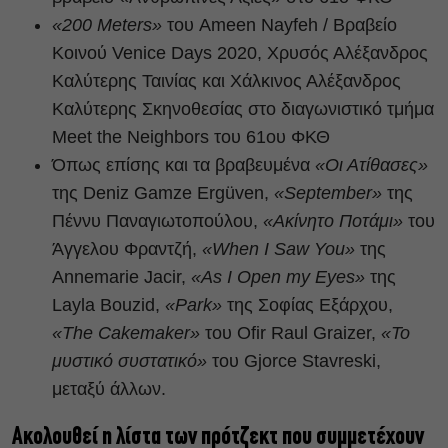
«200 Meters»
του Ameen Nayfeh / Βραβείο
Κοινού Venice Days 2020, Χρυσός Αλέξανδρος
Καλύτερης Ταινίας και Χάλκινος Αλέξανδρος
Καλύτερης Σκηνοθεσίας στο διαγωνιστικό τμήμα
Meet the Neighbors του 61ου ΦΚΘ
Όπως επίσης και τα βραβευμένα
«Οι Ατίθασες»
της Deniz Gamze Ergüven,
«September»
της
Πέννυ Παναγιωτοπούλου,
«Ακίνητο Ποτάμι»
του
Άγγελου Φραντζή,
«When I Saw You»
της
Annemarie Jacir,
«As I Open my Eyes»
της
Layla Bouzid,
«Park»
της Σοφίας Εξάρχου,
«The Cakemaker»
του Ofir Raul Graizer,
«Το
μυστικό συστατικό»
του Gjorce Stavreski,
μεταξύ άλλων.
Ακολουθεί η λίστα των πρότζεκτ που συμμετέχουν