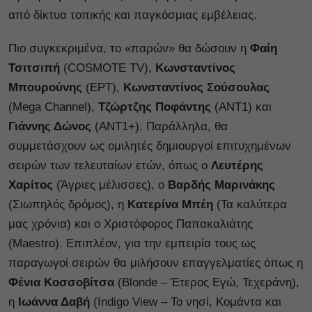
από δίκτυα τοπικής και παγκόσμιας εμβέλειας.
Πιο συγκεκριμένα, το «παρών» θα δώσουν η
Φαίη
Τσιτσιπή
(COSMOTE TV),
Κωνσταντίνος
Μπουρούνης
(ΕΡΤ),
Κωνσταντίνος Σούσουλας
(Mega Channel),
Τζώρτζης Ποφάντης
(ΑΝΤ1) και
Γιάννης Δώνος
(ANT1+). Παράλληλα, θα
συμμετάσχουν ως ομιλητές δημιουργοί επιτυχημένων
σειρών των τελευταίων ετών, όπως ο
Λευτέρης
Χαρίτος
(Άγριες μέλισσες), ο
Βαρδής Μαρινάκης
(Σιωπηλός δρόμος), η
Κατερίνα Μπέη
(Τα καλύτερα
μας χρόνια) και ο Χριστόφορος Παπακαλιάτης
(Maestro). Επιπλέον, για την εμπειρία τους ως
παραγωγοί σειρών θα μιλήσουν επαγγελματίες όπως η
Φένια Κοσσοβίτσα
(Blonde – Έτερος Εγώ, Τεχεράνη),
η
Ιωάννα Δαβή
(Indigo View – Το νησί, Κομάντα και