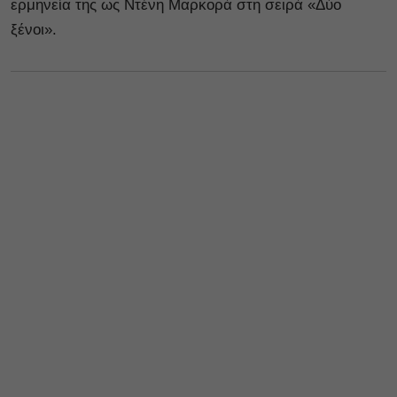
ερμηνεία της ως Ντένη Μαρκορά στη σειρά «Δύο
ξένοι».