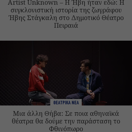
Artist Unknown – Η Ήβη ήταν εδώ: Η
συγκλονιστική ιστορία της ζωγράφου
Ήβης Στάγκαλη στο Δημοτικό Θέατρο
Πειραιά
ΘΕΑΤΡΙΚΑ ΝΕΑ
Μια άλλη Θήβα: Σε ποια αθηναϊκά
θέατρα θα δούμε την παράσταση το
Φθινόπωρο