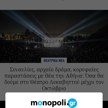
ΘΕΑΤΡΙΚΑ ΝΕΑ
Συναυλίες, αρχαίο δράμα, κορυφαίες
παραστάσεις με θέα την Αθήνα: Όσα θα
δούμε στο Θέατρο Λυκαβηττού μέχρι τον
Οκτώβριο