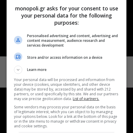
monopoli.gr asks for your consent to use
your personal data for the following
purposes:
Personalised advertising and content, advertising and
content measurement, audience research and
services development
ΘΕΑΤΡΙΚΑ ΝΕΑ
Store and/or access information on a device
πολίτες β’ κατηγορίας: Το φθινόπωρο
Learn more
επιστρέφουν στο θέατρο Καρέζη
Your personal data will be processed and information from
your device (cookies, unique identifiers, and other device
data) may be stored by, accessed by and shared with 212
partners, or used specifically by this site. We and our partners
may use precise geolocation data.
List of partners.
Some vendors may process your personal data on the basis
of legitimate interest, which you can object to by managing
your options below. Look for a link at the bottom of this page
or in the site menu to manage or withdraw consent in privacy
and cookie settings.