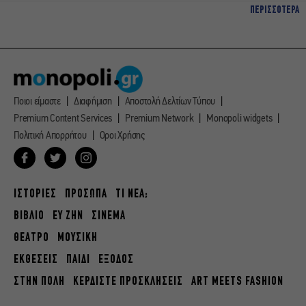
ΠΕΡΙΣΣΟΤΕΡΑ
Ποιοι είμαστε
Διαφήμιση
Αποστολή Δελτίων Τύπου
Premium Content Services
Premium Network
Monopoli widgets
Πολιτική Απορρήτου
Οροι Χρήσης
ΙΣΤΟΡΙΕΣ
ΠΡΟΣΩΠΑ
ΤΙ ΝΕΑ;
ΒΙΒΛΙΟ
ΕΥ ΖΗΝ
ΣΙΝΕΜΑ
ΘΕΑΤΡΟ
ΜΟΥΣΙΚΗ
ΕΚΘΕΣΕΙΣ
ΠΑΙΔΙ
ΕΞΟΔΟΣ
ΣΤΗΝ ΠΟΛΗ
ΚΕΡΔΙΣΤΕ ΠΡΟΣΚΛΗΣΕΙΣ
ART MEETS FASHION