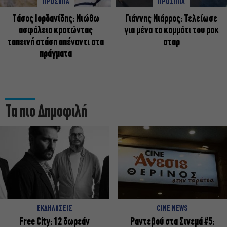
ΠΡΟΣΩΠΑ
ΠΡΟΣΩΠΑ
Tάσος Ιορδανίδης: Νιώθω
Γιάννης Νιάρρος: Τελείωσε
ασφάλεια κρατώντας
για μένα το κομμάτι του ροκ
ταπεινή στάση απέναντι στα
σταρ
πράγματα
Τα πιο Δημοφιλή
ΕΚΔΗΛΩΣΕΙΣ
CINE NEWS
Free City: 12 δωρεάν
Ραντεβού στα Σινεμά #5: