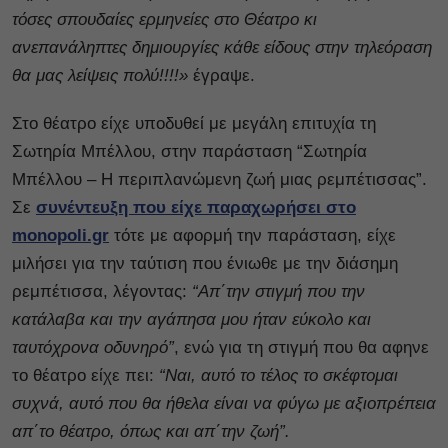
τόσες σπουδαίες ερμηνείες στο Θέατρο κι
ανεπανάληπτες δημιουργίες κάθε είδους στην τηλεόραση
θα μας λείψεις πολύ!!!!»
έγραψε.
Στο θέατρο είχε υποδυθεί με μεγάλη επιτυχία τη
Σωτηρία Μπέλλου, στην παράσταση “Σωτηρία
Μπέλλου – Η περιπλανώμενη ζωή μιας ρεμπέτισσας”.
Σε
συνέντευξη που είχε παραχωρήσει στο
monopoli.gr
τότε με αφορμή την παράσταση, είχε
μιλήσει για την ταύτιση που ένιωθε με την διάσημη
ρεμπέτισσα, λέγοντας:
“Απ΄την στιγμή που την
κατάλαβα και την αγάπησα μου ήταν εύκολο και
ταυτόχρονα οδυνηρό”
, ενώ για τη στιγμή που θα αφηνε
το θέατρο είχε πει:
“Ναι, αυτό το τέλος το σκέφτομαι
συχνά, αυτό που θα ήθελα είναι να φύγω με αξιοπρέπεια
απ΄το θέατρο, όπως και απ΄την ζωή”.