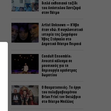
διπλό εκθεσιακό ταξίδι
του Απόστολου Χαντζαρά
στην Πάτμο
Artist Unknown – Η Ήβη
ήταν εδώ: Η συγκλονιστική
ιστορία της ζωγράφου
Ήβης Στάγκαλη στο
Δημοτικό Θέατρο Πειραιά
Conduit Ensemble:
Ανοιχτό κάλεσμα σε
μουσικούς για τη
δημιουργία ορχήστρας
δωματίου
Ο Θαυματοποιός: Το έργο
του πολυβραβευμένου
Brian Friel τον Οκτώβριο
στο Θέατρο Μπέλλος