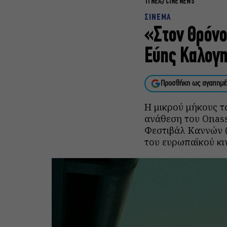
ΤΙ ΝΕΑ;
CINE NEWS
ΣΙΝΕΜΑ
«Στον Θρόνο 
Εύης Καλογη
Προσθήκη ως αγαπημέ
Η μικρού μήκους τ
ανάθεση του Onass
Φεστιβάλ Καννών (
του ευρωπαϊκού κι