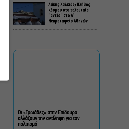
Λάκης Χαλκιάς: Πλήθος
κόσμου στο τελευταίο
“αντίο” στο Α’
Νεκροταφείο Αθηνών
Μια άλλη Θήβα: Σε ποια
αθηναϊκά θέατρα θα δούμε
την παράσταση το
Φθινόπωρο
ΥΠΠΟ: Αναβαθμίζεται ο
αρχαιολογικός χώρος του
Ραμνούντος
Δήμος Αθηναίων:
Απομάκρυνση 240
τραπεζοκαθισμάτων σε 13
Οι «Τρωάδες» στην Επίδαυρο
επιχειρησιακές δράσεις
αλλάζουν την αντίληψη για τον
πολιτισμό