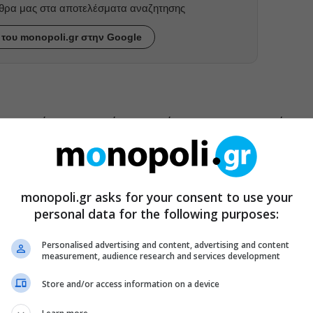
ρθρα μας στα αποτελέσματα αναζητησης
του monopoli.gr στην Google
του Περάματος, η χρόνια απαγόρευση της σωματικής
ληλεπιδράσεις σε απόκοσμες προσομοιώσεις ενός
ι τα ετεροκανονικά στερεότυπα της επιθυμίας.
ρόντος, αλλά αόρατου ελεγκτικού μηχανισμού,
monopoli.gr asks for your consent to use your
personal data for the following purposes:
παλαιότερου εργάτη και υπεύθυνου στο ναυπηγείο, μέσα
ς σχέσεις, όπως αυτές διαμορφώνονται σε μια
Personalised advertising and content, advertising and content
ό υποτάσσει το συγκινησιακό.
measurement, audience research and services development
Store and/or access information on a device
αδρομή από το Πέραμα στη Σαλαμίνα απέναντι. Τόσο ο
 το βουνό του Περάματος και μία απέναντι, χωρίς να