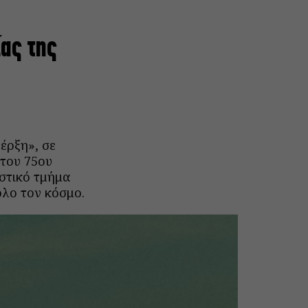
ίας της
έρξη», σε
 του 75ου
στικό τμήμα
όλο τον κόσμο.