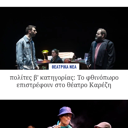
ΘΕΑΤΡΙΚΑ ΝΕΑ
πολίτες β’ κατηγορίας: Το φθινόπωρο
επιστρέφουν στο θέατρο Καρέζη