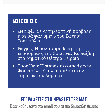
ΔΕΙΤΕ ΕΠΙΣΗΣ
«Ριφιφί»: Σε Α’ τηλεοπτική προβολή
η σειρά φαινόμενο του Σωτήρη
Τσαφούλια
Ρωγμές: Η σόλο χοροθεατρική
περφόρμανς της Χριστίνας Κυριαζίδη
στο Δημοτικό Θέατρο Πειραιά
Τόσο Όσο: Η stand-up comedy των
Φουντούλη-Σπηλιόπουλου στην
Ταράτσα του Λαμπέτη
ΕΓΓΡΑΦΕΙΤΕ ΣΤΟ NEWSLETTER ΜΑΣ
Βρες καθημερινά στο email σου τα πιο δημοφιλή θέματα