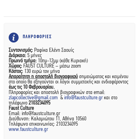
ΠΛΗΡΟΦΟΡΙΕΣ
Συντονισμός:
Ραφίκα Ελένη Σαουίς
Διάρκεια:
5 μήνες
Πρωινό τμήμα:
10πμ-12μμ (κάθε Κυριακή)
Χώρος:
FAUST CULTURE – μέσω zoom
Κόστος:
130 ευρώ τον μήνα
Απαραίτητη η αποστολή βιογραφικού
σημειώματος και κειμένου
στο οποίο θα εξηγούνται οι λόγοι συμμετοχής και ενδιαφέροντος
έως τις 10 Φεβρουαρίου.
Πληροφορίες και αποστολή βιογραφικών στα email:
zlapcollective@gmail.com
&
info@faustculture.gr
και στο
τηλέφωνο
2103234095
Faust Culture
Email:
info@faustculture.gr
Διεύθυνση: Καλαμιώτου 11, Αθήνα 10560
Τηλέφωνο επικοινωνίας: 2103234095
www.faustculture.gr