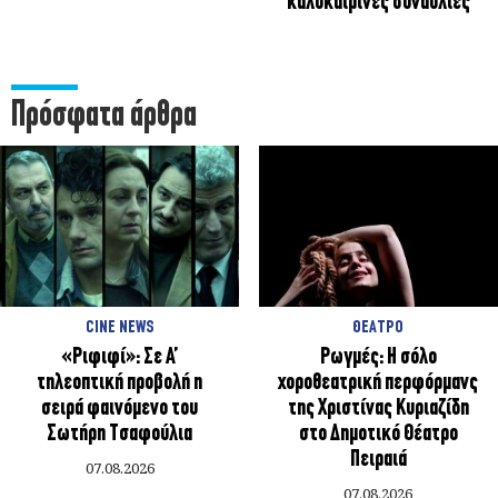
καλοκαιρινές συναυλίες
Πρόσφατα άρθρα
CINE NEWS
ΘΕΑΤΡΟ
«Ριφιφί»: Σε Α’
Ρωγμές: Η σόλο
τηλεοπτική προβολή η
χοροθεατρική περφόρμανς
σειρά φαινόμενο του
της Χριστίνας Κυριαζίδη
Σωτήρη Τσαφούλια
στο Δημοτικό Θέατρο
Πειραιά
07.08.2026
07.08.2026