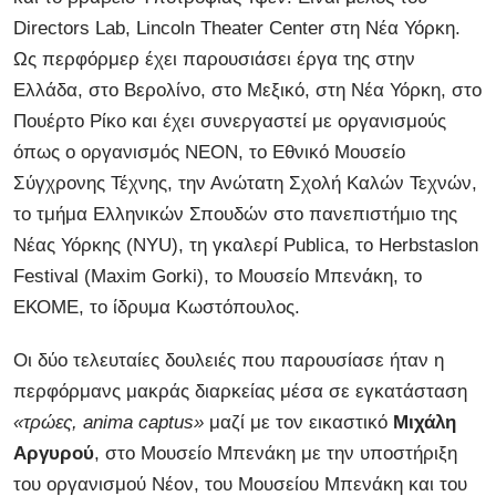
Directors Lab, Lincoln Theater Center στη Νέα Υόρκη.
Ως περφόρμερ έχει παρουσιάσει έργα της στην
Ελλάδα, στο Βερολίνο, στο Μεξικό, στη Νέα Υόρκη, στο
Πουέρτο Ρίκο και έχει συνεργαστεί με οργανισμούς
όπως ο οργανισμός ΝΕΟΝ, το Εθνικό Μουσείο
Σύγχρονης Τέχνης, την Ανώτατη Σχολή Καλών Τεχνών,
το τμήμα Ελληνικών Σπουδών στο πανεπιστήμιο της
Νέας Υόρκης (NYU), τη γκαλερί Publica, το Herbstaslon
Festival (Maxim Gorki), το Μουσείο Μπενάκη, το
ΕΚΟΜΕ, το ίδρυμα Κωστόπουλος.
Οι δύο τελευταίες δουλειές που παρουσίασε ήταν η
περφόρμανς μακράς διαρκείας μέσα σε εγκατάσταση
«τρώες, anima captus»
μαζί με τον εικαστικό
Μιχάλη
Αργυρού
, στο Μουσείο Μπενάκη με την υποστήριξη
του οργανισμού Νέον, του Μουσείου Μπενάκη και του