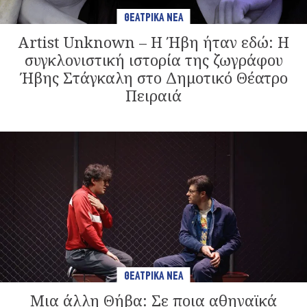
ΘΕΑΤΡΙΚΑ ΝΕΑ
Artist Unknown – Η Ήβη ήταν εδώ: Η
συγκλονιστική ιστορία της ζωγράφου
Ήβης Στάγκαλη στο Δημοτικό Θέατρο
Πειραιά
ΘΕΑΤΡΙΚΑ ΝΕΑ
Μια άλλη Θήβα: Σε ποια αθηναϊκά