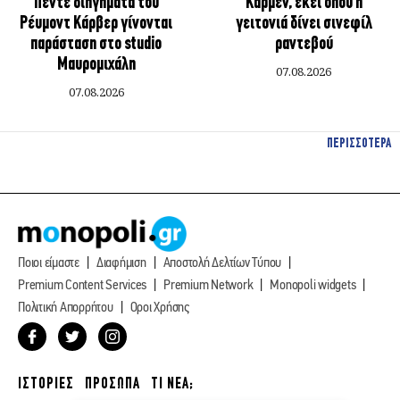
Πέντε διηγήματα του
Κάρμεν, εκεί όπου η
Ρέυμοντ Κάρβερ γίνονται
γειτονιά δίνει σινεφίλ
παράσταση στο studio
ραντεβού
Μαυρομιχάλη
07.08.2026
07.08.2026
ΠΕΡΙΣΣΟΤΕΡΑ
Ποιοι είμαστε
Διαφήμιση
Αποστολή Δελτίων Τύπου
Premium Content Services
Premium Network
Monopoli widgets
Πολιτική Απορρήτου
Οροι Χρήσης
ΙΣΤΟΡΙΕΣ
ΠΡΟΣΩΠΑ
ΤΙ ΝΕΑ;