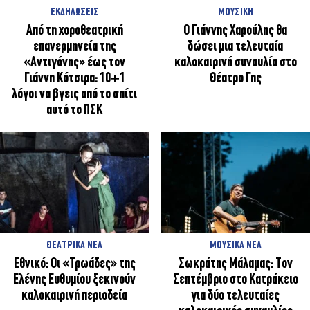
ΕΚΔΗΛΩΣΕΙΣ
ΜΟΥΣΙΚΗ
Από τη χοροθεατρική
Ο Γιάννης Χαρούλης θα
επανερμηνεία της
δώσει μια τελευταία
«Αντιγόνης» έως τον
καλοκαιρινή συναυλία στο
Γιάννη Κότσιρα: 10+1
Θέατρο Γης
λόγοι να βγεις από το σπίτι
αυτό το ΠΣΚ
ΘΕΑΤΡΙΚΑ ΝΕΑ
ΜΟΥΣΙΚΑ ΝΕΑ
Εθνικό: Οι «Τρωάδες» της
Σωκράτης Μάλαμας: Τον
Ελένης Ευθυμίου ξεκινούν
Σεπτέμβριο στο Κατράκειο
καλοκαιρινή περιοδεία
για δύο τελευταίες