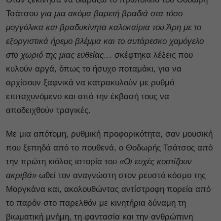
Τσάτσου
για μια ακόμα βαρετή βραδιά στα τόσο
μογγόλικα και βραδυκίνητα καλοκαίρια του Άρη με το
εξοργιστικά ήρεμο βλέμμα και το αυτάρεσκο χαμόγελο
στο χωριό της μιας ευθείας…
σκέφτηκα λέξεις που
κυλούν αργά, όπως το ήσυχο ποταμάκι, για να
αρχίσουν ξαφνικά να κατρακυλούν με ρυθμό
επιταχυνόμενο και από την έκβασή τους να
αποδειχθούν τραγικές.
Με μια απότομη, ρυθμική προφορικότητα, σαν μουσική
που ξεπηδά από το πουθενά, ο Θοδωρής Τσάτσος από
την πρώτη κιόλας ιστορία του
«Οι ευχές κοστίζουν
ακριβά»
ωθεί τον αναγνώστη στον ρευστό κόσμο της
Μοργκάνα και, ακολουθώντας αντίστροφη πορεία από
το παρόν στο παρελθόν με κινητήρια δύναμη τη
βιωματική μνήμη, τη φαντασία και την ανθρώπινη