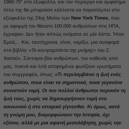
1960-70” στο εξώφυλλο, και τον περίεργο και αμφίσημο
τίτλο της θα μπορούσε κάλλιστα να παραπέμπει στο
εξώφυλλο της 24ης Μαίου των
New York Times
, που
με αφορμή τον θάνατο 100.000 ανθρώπων στις ΗΠΑ,
έγραψαν: Δεν ήταν απλώς ονόματα σε μία λίστα. Ήταν
Εμείς… Και, ταυτόχρονα, είναι, νομίζω, μια αναφορά
στο βιβλίο:
«Το κοντραμπάντο της μνήμης»
του Ζ.
Χασούν. Σύντομοι βίοι ανθρώπων, του καθενός από
μας, πυκνά και λιτά ιστορημένοι φωτίζουν ερωτήματα
του συγγραφέα, όπως:
«Τι περιλαμβάνει η ζωή ενός
ανθρώπου, ποια είναι τα σημαντικά, ποια γεγονότα
συνιστούν τομή. Οι πιο πολλοί άνθρωποι περνούν τη
ζωή τους, χωρίς να δημιουργήσουν τομή στο
κοινωνικό ή στο ιστορικό γίγνεσθαι. Κι όμως, κατά
τη γνώμη μου, διαμορφώνουν την Ιστορία, όχι
εξίσου, αλλά με μια αφανή μεσολάβηση, χωρίς την