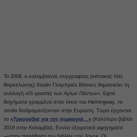
Το 2008, ο κολομβιανός συγγραφέας (κάτοικος τότε
Βαρκελώνης) Χουάν Γκαμπριέλ Βάσκες δημοσιεύει τη
συλλογή «
Οι εραστές των Αγίων Πάντων».
Εφτά
διηγήματα γραμμένα στον ίσκιο του Hemingway, τα
οποία διαδραματίζονταν στην Ευρώπη. Τώρα έρχονται
τα
«
Τραγούδια για την πυρκαγιά
…»
(Καλύτερο βιβλίο
2019 στην Κολομβία). Εννέα εξαιρετικά αφηγήματα
–
«στην παράδοση του βιβλίου του Joyce,
Οι