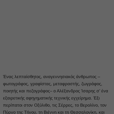
Ένας λεπταίσθητος, αναγεννησιακός άνθρωπος –
φωτογράφος, γραφίστας, μεταφραστής, ζωγράφος,
ποιητής και πεζογράφος– ο Αλέξανδρος Ίσαρης σ’ ένα
εξαιρετικής αφηγηματικής τεχνικής εγχείρημα. Έξι
περίπατοι στον Οξύλιθο, τις Σέρρες, το Βερολίνο, τον
Πύργο της Τήνου, τη Βιέννη και τη Θεσσαλονίκη, και