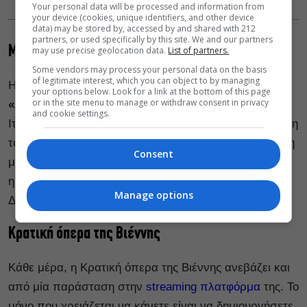
«Λουίζα Μίλλερ»
Your personal data will be processed and information from
your device (cookies, unique identifiers, and other device
data) may be stored by, accessed by and shared with 212
partners, or used specifically by this site. We and our partners
Metropolitan Opera Νέας Υόρκης
may use precise geolocation data.
List of partners.
Some vendors may process your personal data on the basis
of legitimate interest, which you can object to by managing
Η Metropolitan Opera Νέας Υόρκης προβάλει την
your options below. Look for a link at the bottom of this page
or in the site menu to manage or withdraw consent in privacy
«Λουίζα Μίλλερ»
, την όπερα σε τρεις πράξεις του
and cookie settings.
Ιταλού συνθέτη Τζουζέπε Βέρντι, σε μουσική διεύθυνση
του Bertrand de Billy. Η παράσταση θα είναι διαθέσιμη
Consent
μέχρι τις 02:00 μετά τα μεσάνυχτα της επόμενης
ημέρας.
Manage options
Δείτε την παράσταση
εδώ.
Κρατική όπερα της Βιέννης
Κάθε μέρα, η Κρατική όπερα της Βιέννης ανεβάζει και
από μία παράσταση στην
streaming πλατφόρμα
της. Το
μόνο που χρειάζεται να κάνετε είναι να δημιουργήσετε