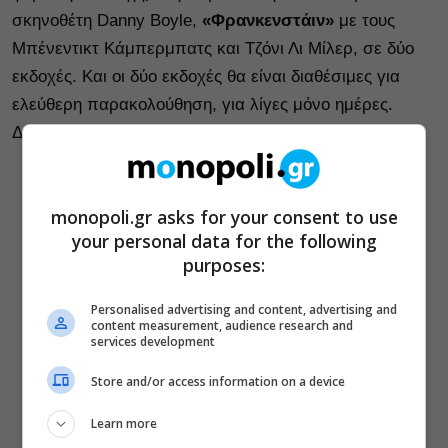
σκηνοθέτη Danny Boyle,
«Φρανκενστάιν»
με τους
Μπένεντικτ Κάμπερμπατς και Τζόνι Λι Μίλερ, σε δύο
εκδοχές. Και οι δύο εκδοχές θα είναι διαθέσιμες για
ελεύθερη παρακολούθηση, για λίγες μόνο ημέρες.
Δείτε την παράσταση
εδώ
.
monopoli.gr asks for your consent to use
your personal data for the following
purposes:
Personalised advertising and content, advertising and
content measurement, audience research and
services development
Store and/or access information on a device
Learn more