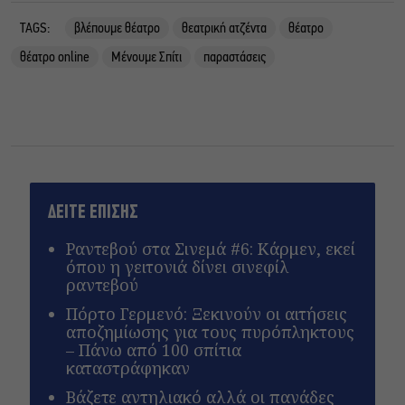
TAGS:
βλέπουμε θέατρο
θεατρική ατζέντα
θέατρο
θέατρο online
Μένουμε Σπίτι
παραστάσεις
ΔΕΙΤΕ ΕΠΙΣΗΣ
Ραντεβού στα Σινεμά #6: Κάρμεν, εκεί
όπου η γειτονιά δίνει σινεφίλ
ραντεβού
Πόρτο Γερμενό: Ξεκινούν οι αιτήσεις
αποζημίωσης για τους πυρόπληκτους
– Πάνω από 100 σπίτια
καταστράφηκαν
Βάζετε αντηλιακό αλλά οι πανάδες