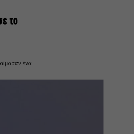
σε το
τοίμασαν ένα