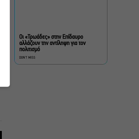
«Δυο μαύρα πουκάμισα»:
Το πρώτο trailer της
νέας, πολυαναμενόμενης
δραματικής σειράς του
Οι «Τρωάδες» στην Επίδαυρο
MEGA
αλλάζουν την αντίληψη για τον
πολιτισμό
Συναυλίες, αρχαίο δράμα,
DON'T MISS
κορυφαίες παραστάσεις
με θέα την Αθήνα: Όσα θα
δούμε στο Θέατρο
Λυκαβηττού μέχρι τον
Οκτώβριο
Πρεμιέρες: Γαλλική
απόβαση στις ελληνικές
αίθουσες