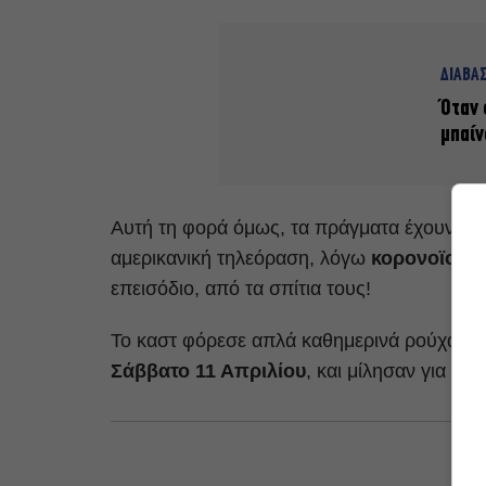
ΔΙΑΒΑ
Όταν 
μπαί
Αυτή τη φορά όμως, τα πράγματα έχουν αλ
αμερικανική τηλεόραση, λόγω
κορονοϊού
,
επεισόδιο, από τα σπίτια τους!
Το καστ φόρεσε απλά καθημερινά ρούχα και
Σάββατο 11 Απριλίου
, και μίλησαν για τι