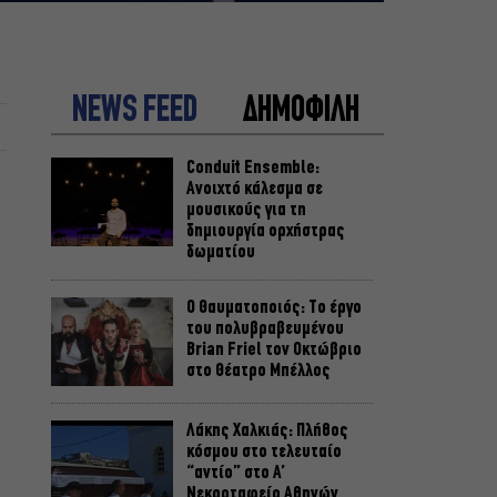
NEWS FEED
ΔΗΜΟΦΙΛΗ
Conduit Ensemble:
Ανοιχτό κάλεσμα σε
μουσικούς για τη
δημιουργία ορχήστρας
δωματίου
Ο Θαυματοποιός: Το έργο
του πολυβραβευμένου
Brian Friel τον Οκτώβριο
στο Θέατρο Μπέλλος
Λάκης Χαλκιάς: Πλήθος
κόσμου στο τελευταίο
“αντίο” στο Α’
Νεκροταφείο Αθηνών