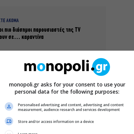
ΣΤΕ ΑΚΟΜΑ
οι πιο διάσημοι παρουσιαστές της TV
νουν σε… καραντίνα
λάξει. Μετά από ένα μήνα απουσίας του σόου από την
 οι συντελεστές αποφάσισαν να δημιουργήσουν ένα
monopoli.gr asks for your consent to use your
personal data for the following purposes:
 μέσω εφαρμογής, συνδέθηκαν όλοι μαζί, ζωντανά, το
ς αλλαγές που έφερε ο κορονοϊός στο σόου.
Personalised advertising and content, advertising and content
measurement, audience research and services development
Store and/or access information on a device