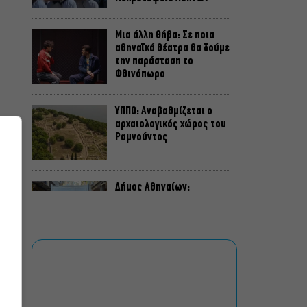
Μια άλλη Θήβα: Σε ποια
αθηναϊκά θέατρα θα δούμε
την παράσταση το
Φθινόπωρο
ΥΠΠΟ: Αναβαθμίζεται ο
αρχαιολογικός χώρος του
Ραμνούντος
Δήμος Αθηναίων:
Απομάκρυνση 240
τραπεζοκαθισμάτων σε 13
επιχειρησιακές δράσεις
«Θάλασσα από γυαλί»:
Παγκόσμια πρεμιέρα για τη
νέα ταινία του Αλέξη
Αλεξίου