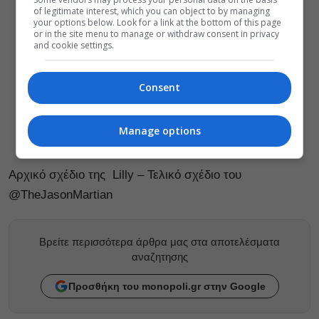
of legitimate interest, which you can object to by managing
your options below. Look for a link at the bottom of this page
or in the site menu to manage or withdraw consent in privacy
and cookie settings.
Consent
Manage options
Αρχικό σχέδιο της Lilly – Τελικό σχέδιο του
@TheJasonMartian
Βρείτε περισσότερα άρθρα μας στα αποτελέσματα
αναζητησης
Προσθήκη του monopoli.gr στην Google