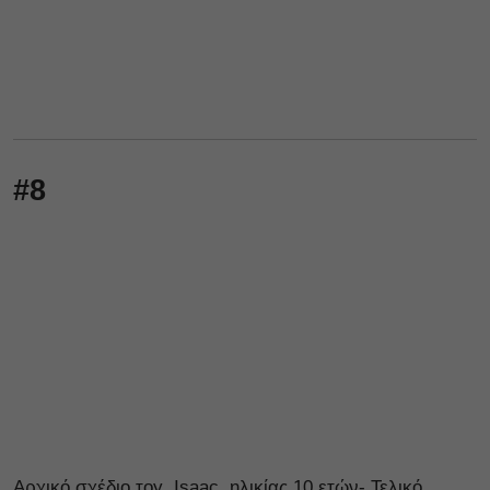
#8
Αρχικό σχέδιο τoy Ιsaac, ηλικίας 10 ετών- Τελικό