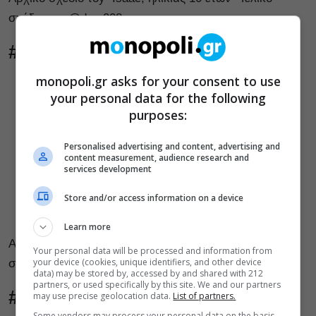
σχέδιο του @dnm008
#9
monopoli.gr asks for your consent to use
your personal data for the following
purposes:
Personalised advertising and content, advertising and
content measurement, audience research and
services development
Store and/or access information on a device
Learn more
Αρχικό σχέδιο της Graccie, ηλικίας 11 ετών- Τελικό
Your personal data will be processed and information from
your device (cookies, unique identifiers, and other device
σχέδιο του @artbycollin
data) may be stored by, accessed by and shared with 212
partners, or used specifically by this site. We and our partners
#10
may use precise geolocation data.
List of partners.
Some vendors may process your personal data on the basis