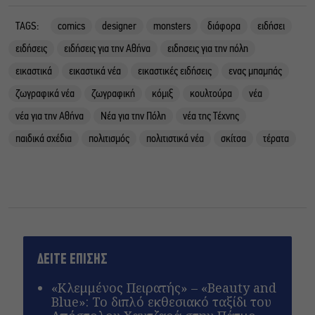
TAGS:
comics
designer
monsters
διάφορα
ειδήσει
ειδήσεις
ειδήσεις για την Αθήνα
ειδησεις για την πόλη
εικαστικά
εικαστικά νέα
εικαστικές ειδήσεις
ενας μπαμπάς
ζωγραφικά νέα
ζωγραφική
κόμιξ
κουλτούρα
νέα
νέα για την Αθήνα
Νέα για την Πόλη
νέα της Τέχνης
παιδικά σχέδια
πολιτισμός
πολιτιστικά νέα
σκίτσα
τέρατα
ΔΕΙΤΕ ΕΠΙΣΗΣ
«Κλεμμένος Πειρατής» – «Beauty and
Blue»: Το διπλό εκθεσιακό ταξίδι του