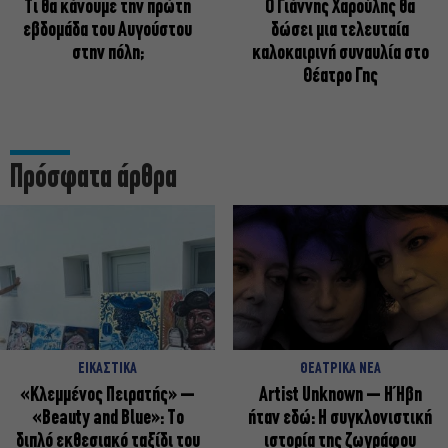
Τι θα κάνουμε την πρώτη
Ο Γιάννης Χαρούλης θα
εβδομάδα του Αυγούστου
δώσει μια τελευταία
στην πόλη;
καλοκαιρινή συναυλία στο
Θέατρο Γης
Πρόσφατα άρθρα
ΕΙΚΑΣΤΙΚΑ
ΘΕΑΤΡΙΚΑ ΝΕΑ
«Κλεμμένος Πειρατής» –
Artist Unknown – Η Ήβη
«Beauty and Blue»: Το
ήταν εδώ: Η συγκλονιστική
διπλό εκθεσιακό ταξίδι του
ιστορία της ζωγράφου