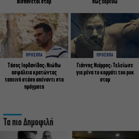
αισθάνεται σταρ
πως χορεύω
ΠΡΟΣΩΠΑ
ΠΡΟΣΩΠΑ
Tάσος Ιορδανίδης: Νιώθω
Γιάννης Νιάρρος: Τελείωσε
ασφάλεια κρατώντας
για μένα το κομμάτι του ροκ
ταπεινή στάση απέναντι στα
σταρ
πράγματα
Τα πιο Δημοφιλή