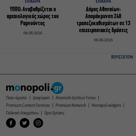
ΕΠΙΚΑΙΡΑ
ΕΠΙΚΑΙΡΑ
ΥΠΠΟ: Αναβαθμίζεται ο
Δήμος Αθηναίων:
αρχαιολογικός χώρος του
Απομάκρυνση 240
Ραμνούντος
τραπεζοκαθισμάτων σε 13
επιχειρησιακές δράσεις
06.08.2026
06.08.2026
ΠΕΡΙΣΣΟΤΕΡΑ
Ποιοι είμαστε
Διαφήμιση
Αποστολή Δελτίων Τύπου
Premium Content Services
Premium Network
Monopoli widgets
Πολιτική Απορρήτου
Οροι Χρήσης