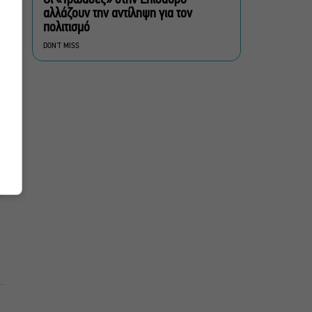
αυθαίρετες καταλήψεις
αλλάζουν την αντίληψη για τον
πολιτισμό
Μια μικρή παρηγοριά:
DON'T MISS
Πέντε διηγήματα του
Ρέυμοντ Κάρβερ γίνονται
παράσταση στο studio
Μαυρομιχάλη
Ραντεβού στα Σινεμά #6:
Κάρμεν, εκεί όπου η
γειτονιά δίνει σινεφίλ
ραντεβού