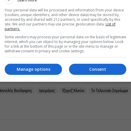
Learn more
οκληρωτική μεταμόρφωση στο «
Καυγάς στο Μπλοκ 99
»
Your personal data will be processed and information from your device
 λόγω της υπερβολικής βίας του. Κάτι πάει να πει αλλά
(cookies, unique identifiers, and other device data) may be stored by,
ς
» με τη
Ρις Γουίδερσπουν
σε σκηνοθεσία της
accessed by and shared with 212 partners, or used specifically by this
site. We and our partners may use precise geolocation data.
List of
 τα «
Γενέθλια θανάτου
», «
Ταινία Lego Ninjago
» και
partners.
ινό.
Some vendors may process your personal data on the basis of legitimate
interest, which you can object to by managing your options below. Look
for a link at the bottom of this page or in the site menu to manage or
withdraw consent in privacy and cookie settings.
ρθρα μας στα αποτελέσματα αναζητησης
του monopoli.gr στην Google
Manage options
Consent
Παντελής Βούλγαρης
πρεμιέρες
Τζορτζ Κλούνι
Το Τελευταίο Σημείωμα