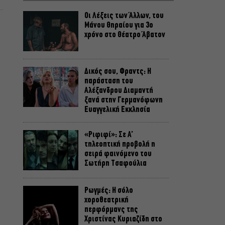
Οι Λέξεις των Άλλων, του
Μάνου Θηραίου για 3ο
χρόνο στο Θέατρο Άβατον
Δικός σου, Φραντς: Η
παράσταση του
Αλέξανδρου Διαμαντή
ξανά στην Γερμανόφωνη
Ευαγγελική Εκκλησία
«Ριφιφί»: Σε Α’
τηλεοπτική προβολή η
σειρά φαινόμενο του
Σωτήρη Τσαφούλια
Ρωγμές: Η σόλο
χοροθεατρική
περφόρμανς της
Χριστίνας Κυριαζίδη στο