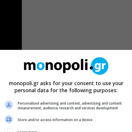
ρίκ Σαλέχ
μεταφέρει μια νουάρ ιστορία στην καρδιά της
 πλατείας Ταχρίρ, ενώ ο
Τζορτζ Κλούνι
με το
monopoli.gr asks for your consent to use your
υ ένα σενάριο των Κοέν που το σκηνοθετεί υποδειγματικά,
personal data for the following purposes:
 δοκιμασμένο και έμπειρο σε συνθήκες κοινωνικής
Personalised advertising and content, advertising and content
ρο εαυτό του στον μικροαστό αμερικανό που είναι ικανός
measurement, audience research and services development
νιώσει πάνω του λίγη από τη λάμψη του Αμερικανικού
Store and/or access information on a device