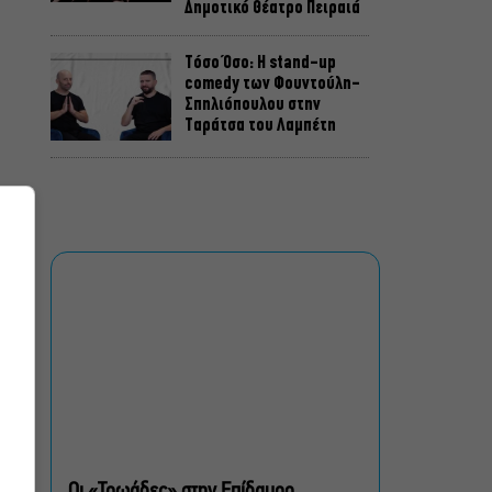
Δημοτικό Θέατρο Πειραιά
Τόσο Όσο: Η stand-up
comedy των Φουντούλη-
Σπηλιόπουλου στην
Ταράτσα του Λαμπέτη
Μιρέλα Πάχου – Αδάμ
Τσαρούχης: Τα αξέχαστα
ντουέτα του ελληνικού
σινεμά στην Ταράτσα του
Λαμπέτη
Μουσική Τεχνόπολη 2026:
Η συναυλιακή σεζόν
κορυφώνεται τον
Σεπτέμβριο
Τουλάχιστον 1.500 έλεγχοι
σε 300 παραλίες –
Πρόστιμα έως 73.000€ για
Οι «Τρωάδες» στην Επίδαυρο