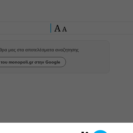
A
A
ρθρα μας στα αποτελέσματα αναζητησης
του monopoli.gr στην Google