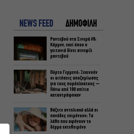
NEWS FEED
ΔΗΜΟΦΙΛΗ
Ραντεβού στα Σινεμά #6:
Κάρμεν, εκεί όπου η
γειτονιά δίνει σινεφίλ
ραντεβού
Πόρτο Γερμενό: Ξεκινούν
οι αιτήσεις αποζημίωσης
για τους πυρόπληκτους –
Πάνω από 100 σπίτια
καταστράφηκαν
Βάζετε αντηλιακό αλλά οι
πανάδες επιμένουν; Τα
λάθη που αφήνουν το
δέρμα εκτεθειμένο