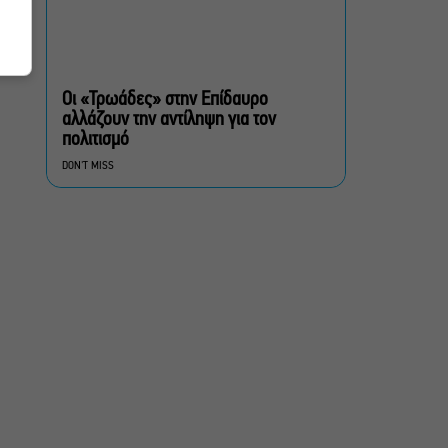
Δημοτικό Θέατρο Πειραιά
Conduit Ensemble:
Ανοιχτό κάλεσμα σε
μουσικούς για τη
Οι «Τρωάδες» στην Επίδαυρο
δημιουργία ορχήστρας
αλλάζουν την αντίληψη για τον
δωματίου
πολιτισμό
DON'T MISS
Ο Θαυματοποιός: Το έργο
του πολυβραβευμένου
Brian Friel τον Οκτώβριο
στο Θέατρο Μπέλλος
Λάκης Χαλκιάς: Πλήθος
κόσμου στο τελευταίο
“αντίο” στο Α’
Νεκροταφείο Αθηνών