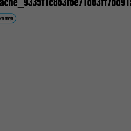
ache_9335f1c863f6e71d63ff7bd9
νη πηγή