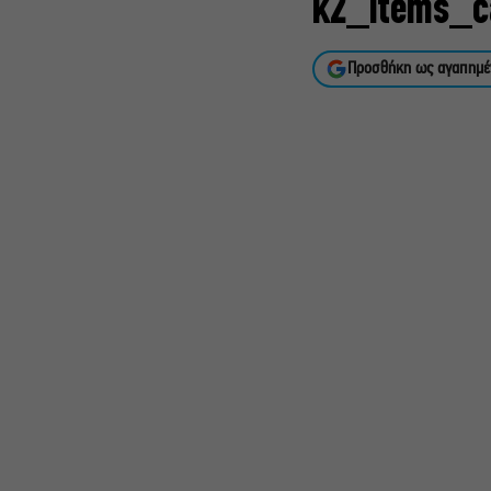
k2_items_c
Προσθήκη ως αγαπημέ