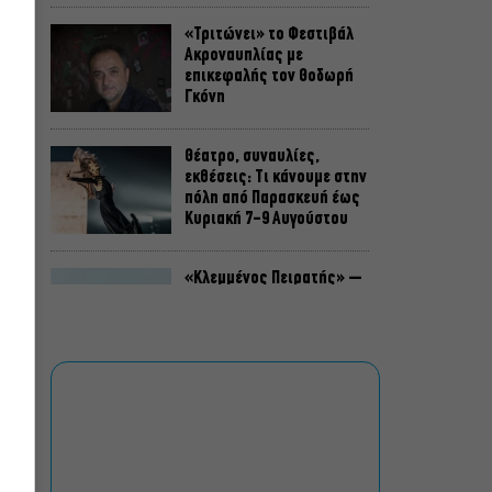
«Τριτώνει» το Φεστιβάλ
Ακροναυπλίας με
επικεφαλής τον Θοδωρή
Γκόνη
Θέατρο, συναυλίες,
εκθέσεις: Τι κάνουμε στην
πόλη από Παρασκευή έως
Κυριακή 7-9 Αυγούστου
«Κλεμμένος Πειρατής» –
«Beauty and Blue»: Το
διπλό εκθεσιακό ταξίδι
του Απόστολου Χαντζαρά
στην Πάτμο
Artist Unknown – Η Ήβη
ήταν εδώ: Η συγκλονιστική
ιστορία της ζωγράφου
Ήβης Στάγκαλη στο