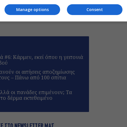
του monopoli.gr στην Google
Manage options
Consent
ά #6: Κάρμεν, εκεί όπου η γειτονιά
εβού
ινούν οι αιτήσεις αποζημίωσης
τους – Πάνω από 100 σπίτια
λλά οι πανάδες επιμένουν; Τα
το δέρμα εκτεθειμένο
ΤΕ ΣΤΟ NEWSLETTER ΜΑΣ