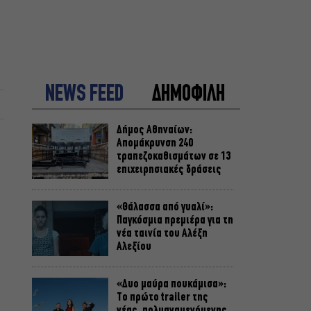
NEWS FEED
ΔΗΜΟΦΙΛΗ
Δήμος Αθηναίων:
Απομάκρυνση 240
τραπεζοκαθισμάτων σε 13
επιχειρησιακές δράσεις
«Θάλασσα από γυαλί»:
Παγκόσμια πρεμιέρα για τη
νέα ταινία του Αλέξη
Αλεξίου
«Δυο μαύρα πουκάμισα»:
Το πρώτο trailer της
νέας, πολυαναμενόμενης