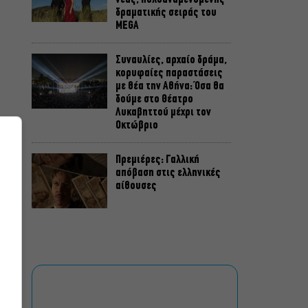
δραματικής σειράς του
MEGA
Συναυλίες, αρχαίο δράμα,
κορυφαίες παραστάσεις
με θέα την Αθήνα: Όσα θα
δούμε στο Θέατρο
Λυκαβηττού μέχρι τον
Οκτώβριο
Πρεμιέρες: Γαλλική
απόβαση στις ελληνικές
αίθουσες
Σταματία
Δημητρακοπούλου: Μέσα
από την Μπιενάλε
Κεραμικής ανακάλυψα μια
Ρόδο που δεν γνώριζα