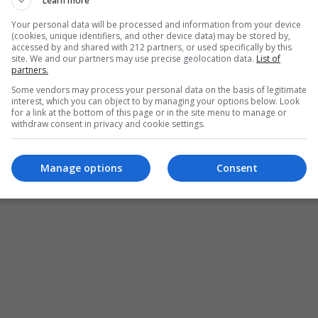
Learn more
έντευξη Τύπου για την παρουσίαση του νέου
Your personal data will be processed and information from your device
μαι» και τη συνεισφορά του στα δυο σωματεία.
(cookies, unique identifiers, and other device data) may be stored by,
accessed by and shared with 212 partners, or used specifically by this
site. We and our partners may use precise geolocation data.
List of
ος της
Citi
στην Ελλάδα,
τόνισε
«τη σημασία του
partners.
ικονομικές συνθήκες, διότι τότε υπάρχει μεγαλύτερη
Some vendors may process your personal data on the basis of legitimate
τική της θέση στην αγορά των καρτών για την υποστήριξη
interest, which you can object to by managing your options below. Look
for a link at the bottom of this page or in the site menu to manage or
 κινητική αναπηρία που δίνουν καθημερινά μαθήματα
withdraw consent in privacy and cookie settings.
Manage options
Consent