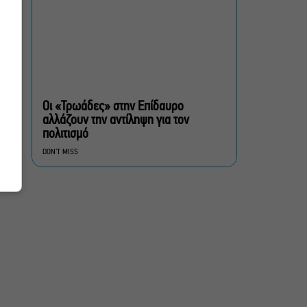
Οι Ξυλούρηδες live στο
Ρέθυμνο – Πανηγύρι για
την ενίσχυση του
πυροσβεστικού σώματος
του νομού
«Μια Γυναίκα» στον
Οι «Τρωάδες» στην Επίδαυρο
Alpha: Μια μοναδική
αλλάζουν την αντίληψη για τον
ιστορία αγάπης γράφεται
πολιτισμό
με φόντο το απέραντο
γαλάζιο
DON'T MISS
Η Μαύρη Σαμπούκα γίνεται
iconic και έρχεται στο
Θέατρο Λυκαβηττού για
μια μόνο παράσταση
Alpha: Το σόι σου – Τι
αλλάζει τη νέα σεζόν; Όσα
αποκαλύπτουν οι
πρωταγωνιστές