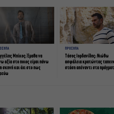
ΟΣΩΠΑ
ΠΡΟΣΩΠΑ
γγέλης Μπίκος: Έμαθα να
Tάσος Ιορδανίδης: Νιώθω
νω αξία στο ποιος είμαι πάνω
ασφάλεια κρατώντας ταπει
η σκηνή και όχι στο πως
στάση απέναντι στα πράγμα
ρεύω