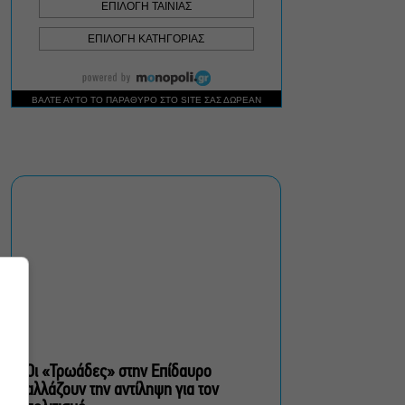
Δήμος Αθηναίων:
Απομάκρυνση 240
τραπεζοκαθισμάτων σε 13
επιχειρησιακές δράσεις
«Θάλασσα από γυαλί»:
Παγκόσμια πρεμιέρα για τη
νέα ταινία του Αλέξη
Αλεξίου
«Δυο μαύρα πουκάμισα»:
Το πρώτο trailer της
νέας, πολυαναμενόμενης
δραματικής σειράς του
MEGA
Οι «Τρωάδες» στην Επίδαυρο
αλλάζουν την αντίληψη για τον