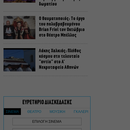
δωματίου
Ο Θαυματοποιός: Το έργο
του πολυβραβευμένου
Brian Friel τον Οκτώβριο
στο Θέατρο Μπέλλος
Λάκης Χαλκιάς: Πλήθος
κόσμου στο τελευταίο
“αντίο” στο Α’
Νεκροταφείο Αθηνών
Μια άλλη Θήβα: Σε ποια
αθηναϊκά θέατρα θα δούμε
την παράσταση το
Φθινόπωρο
ΥΠΠΟ: Αναβαθμίζεται ο
αρχαιολογικός χώρος του
Ραμνούντος