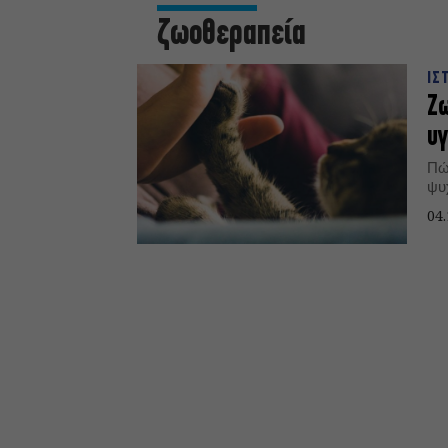
ζωοθεραπεία
ΙΣ
Ζω
υγ
Πώς
ψυχ
04.