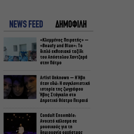
NEWS FEED
ΔΗΜΟΦΙΛΗ
«Κλεμμένος Πειρατής» –
«Beauty and Blue»: Το
διπλό εκθεσιακό ταξίδι
του Απόστολου Χαντζαρά
στην Πάτμο
Artist Unknown – Η Ήβη
ήταν εδώ: Η συγκλονιστική
ιστορία της ζωγράφου
Ήβης Στάγκαλη στο
Δημοτικό Θέατρο Πειραιά
Conduit Ensemble:
Ανοιχτό κάλεσμα σε
μουσικούς για τη
δημιουργία ορχήστρας