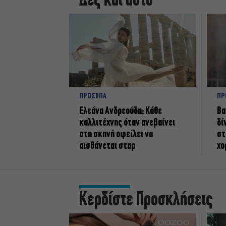
Δες και αυτό
ΠΡΟΣΩΠΑ
ΠΡ
Ελεάνα Ανδρεούδη: Κάθε
Βα
καλλιτέχνης όταν ανεβαίνει
δί
στη σκηνή οφείλει να
στ
αισθάνεται σταρ
χο
Κερδίστε Προσκλήσεις