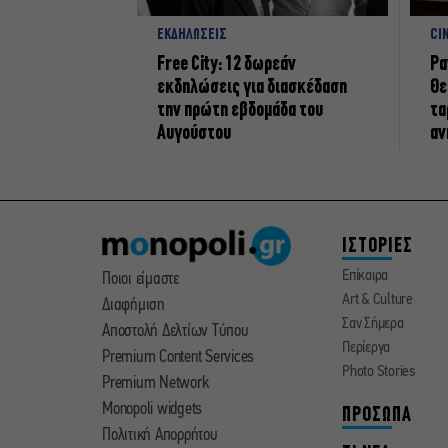
ΕΚΔΗΛΩΣΕΙΣ
CI
Free City: 12 δωρεάν
Ρα
εκδηλώσεις για διασκέδαση
Θε
την πρώτη εβδομάδα του
τα
Αυγούστου
αν
ΙΣΤΟΡΙΕΣ
Επίκαιρα
Ποιοι είμαστε
Art & Culture
Διαφήμιση
Σαν Σήμερα
Αποστολή Δελτίων Τύπου
Περίεργα
Premium Content Services
Photo Stories
Premium Network
Monopoli widgets
ΠΡΟΣΩΠΑ
Πολιτική Απορρήτου