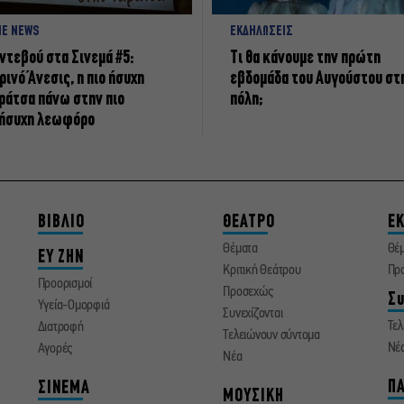
NE NEWS
ΕΚΔΗΛΩΣΕΙΣ
ντεβού στα Σινεμά #5:
Τι θα κάνουμε την πρώτη
ρινό Άνεσις, η πιο ήσυχη
εβδομάδα του Αυγούστου στ
ράτσα πάνω στην πιο
πόλη;
ήσυχη λεωφόρο
ΒΙΒΛΙΟ
ΘΕΑΤΡΟ
ΕΚ
Θέματα
Θέ
ΕΥ ΖΗΝ
Κριτική Θεάτρου
Πρ
Προορισμοί
Προσεχώς
Συ
Υγεία-Ομορφιά
Συνεχίζονται
Τελ
Διατροφή
Τελειώνουν σύντομα
Νέ
Αγορές
Νέα
ΠΑ
ΣΙΝΕΜΑ
ΜΟΥΣΙΚΗ