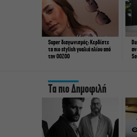
Super διαγωνισμός: Κερδίστε
Du
τα πιο stylish γυαλιά ηλίου από
αν
την OOZOO
So
Τα πιο Δημοφιλή