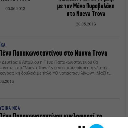
με τον Μάνο Πυροβολάκη
05.06.2013
στο Nueva Trova
20.05.2013
ΪΚΑ
Πένυ Παπακωνσταντίνου στο Nueva Trova
ν Δευτέρα 8 Απριλίου η Πένυ Παπακωνσταντίνου θα
ανιστεί στο "Nueva Trova" για να παρουσίασει τη νέα της
κογραφική δουλειά με τίτλο «Ο νοτιάς των λίγων». Μαζί της
Μάνος Αχαλινωτόπουλος.
03.2013
ΥΣΙΚΑ ΝΕΑ
Πένυ Παπακωνσταντίνου κυκλοφορεί το
ύτερο album της