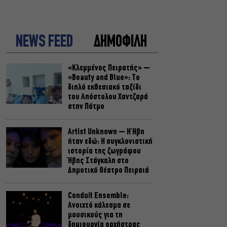
NEWS FEED
ΔΗΜΟΦΙΛΗ
«Κλεμμένος Πειρατής» –
«Beauty and Blue»: Το
διπλό εκθεσιακό ταξίδι
του Απόστολου Χαντζαρά
στην Πάτμο
Artist Unknown – Η Ήβη
ήταν εδώ: Η συγκλονιστική
ιστορία της ζωγράφου
Ήβης Στάγκαλη στο
Δημοτικό Θέατρο Πειραιά
Conduit Ensemble:
Ανοιχτό κάλεσμα σε
μουσικούς για τη
δημιουργία ορχήστρας