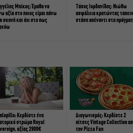
γγέλης Μπίκος: Έμαθα να
Tάσος Ιορδανίδης: Νιώθω
νω αξία στο ποιος είμαι πάνω
ασφάλεια κρατώντας ταπει
η σκηνή και όχι στο πως
στάση απέναντι στα πράγμα
ρεύω
nlopillo: Κερδίστε ένα
Διαγωνισμός: Κερδίστε 2
ατομικό στρώμα Royal
πίτσες Vintage Collection α
vereign, αξίας 2900€
την Pizza Fan