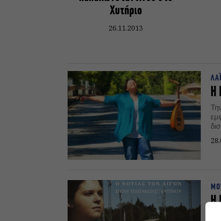
Χυτήριο
26.11.2013
ΛΑ
Η 
Τη
εμφ
δισ
ο 
28.
ΜΟ
Η 
δε