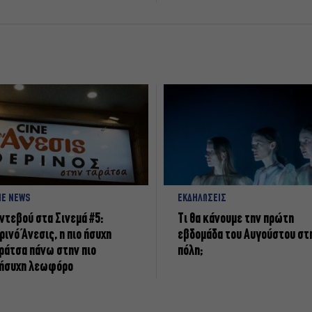
NE NEWS
ΕΚΔΗΛΩΣΕΙΣ
ντεβού στα Σινεμά #5:
Τι θα κάνουμε την πρώτη
ρινό Άνεσις, η πιο ήσυχη
εβδομάδα του Αυγούστου στ
ράτσα πάνω στην πιο
πόλη;
ήσυχη λεωφόρο