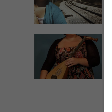
Η 
δισ
27.
ΛΑ
Η 
Η 
Πε
30.