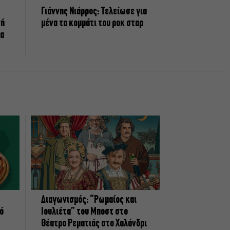
Γιάννης Νιάρρος: Τελείωσε για
νή
μένα το κομμάτι του ροκ σταρ
τα
Διαγωνισμός: “Ρωμαίος και
πό
Ιουλιέτα” του Μποστ στο
Θέατρο Ρεματιάς στο Χαλάνδρι