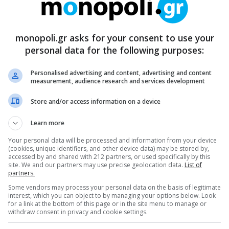
Πένυ Παπακωνσταντίνου παρουσιάζει την δεύτερη
κογραφική της δουλειά με τίτλο "Ο νοτιάς των λίγων".
02.2013
monopoli.gr asks for your consent to use your
personal data for the following purposes:
Personalised advertising and content, advertising and content
ΪΚΑ
measurement, audience research and services development
Πένυ Παπακωνσταντίνου στο Stage 25
Store and/or access information on a device
Πένυ Παπακωνσταντίνου θα εμφανιστεί στο "Stage 25" του
ριστερίου στις 7 Φεβρουαρίου.
Learn more
01.2013
Your personal data will be processed and information from your device
(cookies, unique identifiers, and other device data) may be stored by,
accessed by and shared with 212 partners, or used specifically by this
site. We and our partners may use precise geolocation data.
List of
partners.
Some vendors may process your personal data on the basis of legitimate
interest, which you can object to by managing your options below. Look
for a link at the bottom of this page or in the site menu to manage or
withdraw consent in privacy and cookie settings.