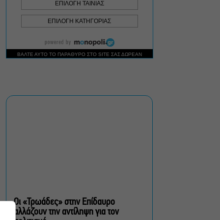
Δήμος Αθηναίων:
Απομάκρυνση 240
τραπεζοκαθισμάτων σε 13
επιχειρησιακές δράσεις
«Θάλασσα από γυαλί»:
Παγκόσμια πρεμιέρα για τη
νέα ταινία του Αλέξη
Αλεξίου
«Δυο μαύρα πουκάμισα»:
Το πρώτο trailer της
νέας, πολυαναμενόμενης
δραματικής σειράς του
MEGA
Οι «Τρωάδες» στην Επίδαυρο
αλλάζουν την αντίληψη για τον