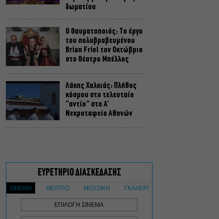
δωματίου
Ο Θαυματοποιός: Το έργο
του πολυβραβευμένου
Brian Friel τον Οκτώβριο
στο Θέατρο Μπέλλος
Λάκης Χαλκιάς: Πλήθος
κόσμου στο τελευταίο
“αντίο” στο Α’
Νεκροταφείο Αθηνών
Μια άλλη Θήβα: Σε ποια
αθηναϊκά θέατρα θα δούμε
την παράσταση το
Φθινόπωρο
ΥΠΠΟ: Αναβαθμίζεται ο
αρχαιολογικός χώρος του
Ραμνούντος