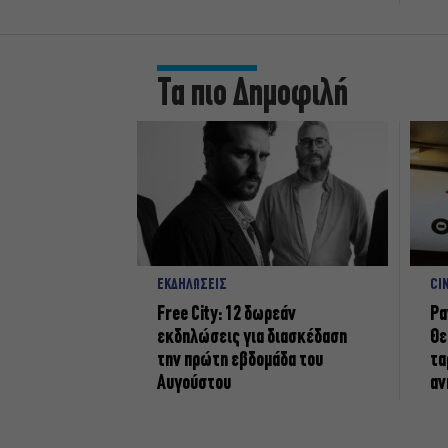
Τα πιο Δημοφιλή
ΕΚΔΗΛΩΣΕΙΣ
CI
Free City: 12 δωρεάν
Ρα
εκδηλώσεις για διασκέδαση
Θε
την πρώτη εβδομάδα του
τα
Αυγούστου
αν