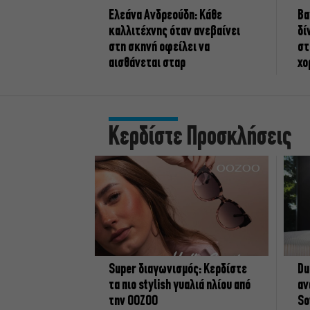
Ελεάνα Ανδρεούδη: Κάθε
Βα
καλλιτέχνης όταν ανεβαίνει
δί
στη σκηνή οφείλει να
στ
αισθάνεται σταρ
χο
Κερδίστε Προσκλήσεις
Super διαγωνισμός: Κερδίστε
Du
τα πιο stylish γυαλιά ηλίου από
αν
την OOZOO
So