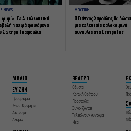
NE NEWS
ΜΟΥΣΙΚΗ
ιφιφί»: Σε Α’ τηλεοπτική
Ο Γιάννης Χαρούλης θα δώσε
οβολή η σειρά φαινόμενο
μια τελευταία καλοκαιρινή
υ Σωτήρη Τσαφούλια
συναυλία στο Θέατρο Γης
ΒΙΒΛΙΟ
ΘΕΑΤΡΟ
ΕΚ
Θέματα
Θέ
ΕΥ ΖΗΝ
Κριτική Θεάτρου
Πρ
Προορισμοί
Προσεχώς
Συ
Υγεία-Ομορφιά
Συνεχίζονται
Τελ
Διατροφή
Τελειώνουν σύντομα
Νέ
Αγορές
Νέα