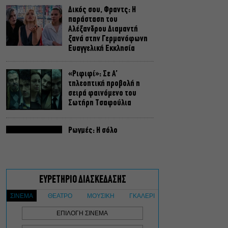
Δικός σου, Φραντς: Η
παράσταση του
Αλέξανδρου Διαμαντή
ξανά στην Γερμανόφωνη
Ευαγγελική Εκκλησία
«Ριφιφί»: Σε Α’
τηλεοπτική προβολή η
σειρά φαινόμενο του
Σωτήρη Τσαφούλια
Ρωγμές: Η σόλο
χοροθεατρική
περφόρμανς της
Χριστίνας Κυριαζίδη στο
Δημοτικό Θέατρο Πειραιά
Τόσο Όσο: Η stand-up
comedy των Φουντούλη-
Σπηλιόπουλου στην
Ταράτσα του Λαμπέτη