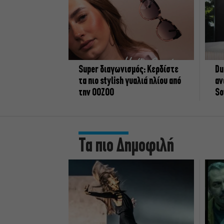
Super διαγωνισμός: Κερδίστε
Du
τα πιο stylish γυαλιά ηλίου από
αν
την OOZOO
So
Τα πιο Δημοφιλή