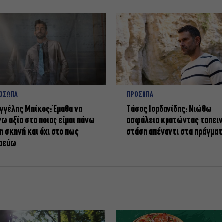
ΟΣΩΠΑ
ΠΡΟΣΩΠΑ
γγέλης Μπίκος: Έμαθα να
Tάσος Ιορδανίδης: Νιώθω
νω αξία στο ποιος είμαι πάνω
ασφάλεια κρατώντας ταπει
η σκηνή και όχι στο πως
στάση απέναντι στα πράγμα
ρεύω