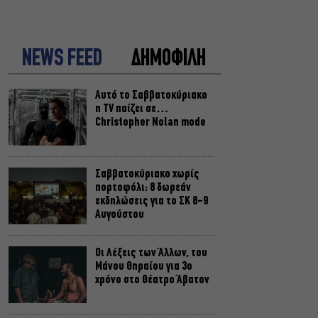
NEWS FEED
ΔΗΜΟΦΙΛΗ
Αυτό το Σαββατοκύριακο
η TV παίζει σε…
Christopher Nolan mode
Σαββατοκύριακο χωρίς
πορτοφόλι: 8 δωρεάν
εκδηλώσεις για το ΣΚ 8-9
Αυγούστου
Οι Λέξεις των Άλλων, του
Μάνου Θηραίου για 3ο
χρόνο στο Θέατρο Άβατον