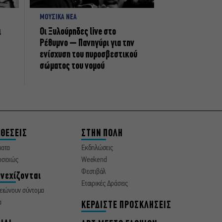
ΜΟΥΣΙΚΑ ΝΕΑ
ι
Οι Ξυλούρηδες live στο
Ρέθυμνο – Πανηγύρι για την
ενίσχυση του πυροσβεστικού
σώματος του νομού
ΘΕΣΕΙΣ
ΣΤΗΝ ΠΟΛΗ
ματα
Εκδηλώσεις
οσεχώς
Weekend
Φεστιβάλ
νεχίζονται
Εταιρικές Δράσεις
ειώνουν σύντομα
α
ΚΕΡΔΙΣΤΕ ΠΡΟΣΚΛΗΣΕΙΣ