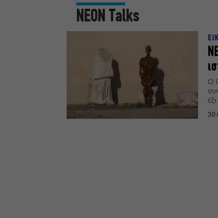
ΝΕΟΝ Talks
ΕΙ
ΝΕ
ισ
Ο 
συν
έξ
αρ
30.