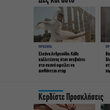
Δες και αυτό
ΠΡΟΣΩΠΑ
ΠΡ
Ελεάνα Ανδρεούδη: Κάθε
Βα
καλλιτέχνης όταν ανεβαίνει
δί
στη σκηνή οφείλει να
στ
αισθάνεται σταρ
χο
Κερδίστε Προσκλήσεις