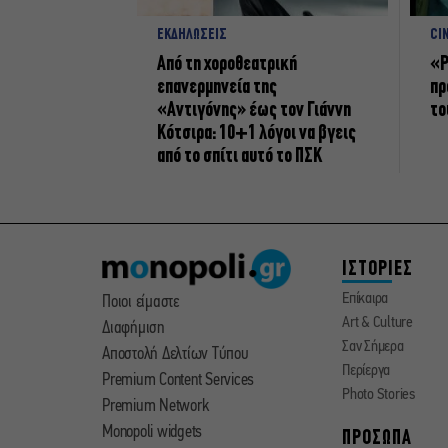
ΕΚΔΗΛΩΣΕΙΣ
CI
Από τη χοροθεατρική
«Ρ
επανερμηνεία της
πρ
«Αντιγόνης» έως τον Γιάννη
το
Κότσιρα: 10+1 λόγοι να βγεις
από το σπίτι αυτό το ΠΣΚ
ΙΣΤΟΡΙΕΣ
Επίκαιρα
Ποιοι είμαστε
Art & Culture
Διαφήμιση
Σαν Σήμερα
Αποστολή Δελτίων Τύπου
Περίεργα
Premium Content Services
Photo Stories
Premium Network
Monopoli widgets
ΠΡΟΣΩΠΑ