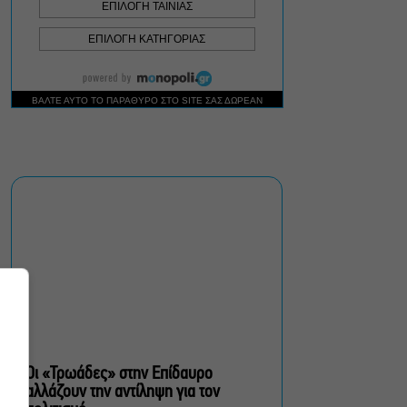
Μιρέλα Πάχου – Αδάμ
Τσαρούχης: Τα αξέχαστα
ντουέτα του ελληνικού
σινεμά στην Ταράτσα του
Λαμπέτη
Μουσική Τεχνόπολη 2026:
Η συναυλιακή σεζόν
κορυφώνεται τον
Σεπτέμβριο
Τουλάχιστον 1.500 έλεγχοι
σε 300 παραλίες –
Πρόστιμα έως 73.000€ για
αυθαίρετες καταλήψεις
Οι «Τρωάδες» στην Επίδαυρο
αλλάζουν την αντίληψη για τον