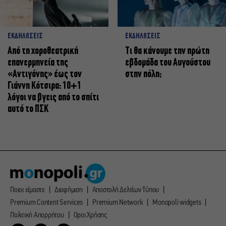
ΕΚΔΗΛΩΣΕΙΣ
ΕΚΔΗΛΩΣΕΙΣ
Από τη χοροθεατρική
Τι θα κάνουμε την πρώτη
επανερμηνεία της
εβδομάδα του Αυγούστου
«Αντιγόνης» έως τον
στην πόλη;
Γιάννη Κότσιρα: 10+1
λόγοι να βγεις από το σπίτι
αυτό το ΠΣΚ
Ποιοι είμαστε
Διαφήμιση
Αποστολή Δελτίων Τύπου
Premium Content Services
Premium Network
Monopoli widgets
Πολιτική Απορρήτου
Οροι Χρήσης