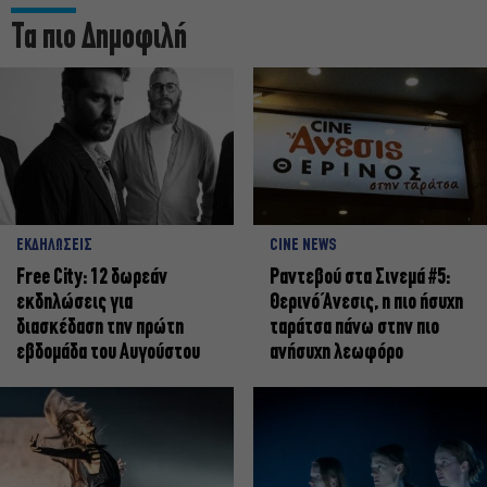
Τα πιο Δημοφιλή
ΕΚΔΗΛΩΣΕΙΣ
CINE NEWS
Free City: 12 δωρεάν
Ραντεβού στα Σινεμά #5:
εκδηλώσεις για
Θερινό Άνεσις, η πιο ήσυχη
διασκέδαση την πρώτη
ταράτσα πάνω στην πιο
εβδομάδα του Αυγούστου
ανήσυχη λεωφόρο