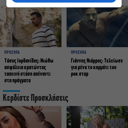
ΠΡΟΣΩΠΑ
ΠΡΟΣΩΠΑ
Tάσος Ιορδανίδης: Νιώθω
Γιάννης Νιάρρος: Τελείωσε
ασφάλεια κρατώντας
για μένα το κομμάτι του
ταπεινή στάση απέναντι
ροκ σταρ
στα πράγματα
Κερδίστε Προσκλήσεις