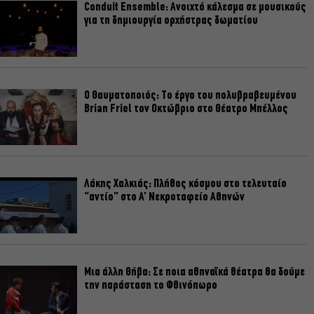
Conduit Ensemble: Ανοιχτό κάλεσμα σε μουσικούς
για τη δημιουργία ορχήστρας δωματίου
Ο Θαυματοποιός: Το έργο του πολυβραβευμένου
Brian Friel τον Οκτώβριο στο Θέατρο Μπέλλος
Λάκης Χαλκιάς: Πλήθος κόσμου στο τελευταίο
“αντίο” στο Α’ Νεκροταφείο Αθηνών
Μια άλλη Θήβα: Σε ποια αθηναϊκά θέατρα θα δούμε
την παράσταση το Φθινόπωρο