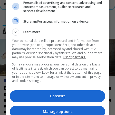
Personalised advertising and content, advertising and
DON'T MISS
content measurement, audience research and
services development
Store and/or access information on a device
Δες και αυτό
Learn more
Your personal data will be processed and information from
your device (cookies, unique identifiers, and other device
data) may be stored by, accessed by and shared with 212
partners, or used specifically by this site. We and our partners
may use precise geolocation data.
List of partners.
Some vendors may process your personal data on the basis
of legitimate interest, which you can object to by managing
your options below. Look for a link at the bottom of this page
or in the site menu to manage or withdraw consent in privacy
and cookie settings.
ΠΡΟΣΩΠΑ
ΠΡΟΣΩΠΑ
Ελεάνα Ανδρεούδη: Κάθε
Βαγγέλης Μπίκος: Έμαθα να
καλλιτέχνης όταν
δίνω αξία στο ποιος είμαι
Consent
ανεβαίνει στη σκηνή
πάνω στη σκηνή και όχι στο
οφείλει να αισθάνεται
πως χορεύω
Manage options
σταρ