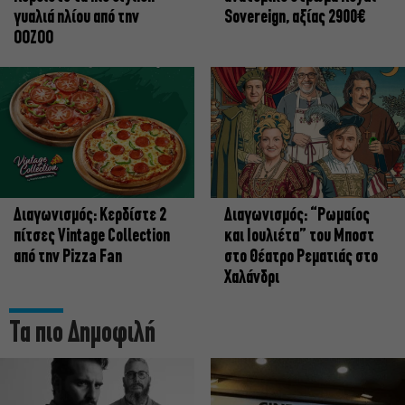
γυαλιά ηλίου από την
Sovereign, αξίας 2900€
OOZOO
Διαγωνισμός: Κερδίστε 2
Διαγωνισμός: “Ρωμαίος
πίτσες Vintage Collection
και Ιουλιέτα” του Μποστ
από την Pizza Fan
στο Θέατρο Ρεματιάς στο
Χαλάνδρι
Τα πιο Δημοφιλή