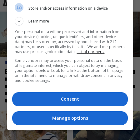
Δες και αυτό
Store and/or access information on a device
Learn more
Your personal data will be processed and information from
your device (cookies, unique identifiers, and other device
data) may be stored by, accessed by and shared with 212
partners, or used specifically by this site. We and our partners
may use precise geolocation data.
List of partners.
Some vendors may process your personal data on the basis
ΠΡΟΣΩΠΑ
ΠΡΟΣΩΠΑ
of legitimate interest, which you can object to by managing
your options below. Look for a link at the bottom of this page
Ελεάνα Ανδρεούδη: Κάθε
Βαγγέλης Μπίκος: Έμαθα να
or in the site menu to manage or withdraw consent in privacy
καλλιτέχνης όταν
δίνω αξία στο ποιος είμαι
and cookie settings.
ανεβαίνει στη σκηνή
πάνω στη σκηνή και όχι στο
οφείλει να αισθάνεται
πως χορεύω
Consent
σταρ
Manage options