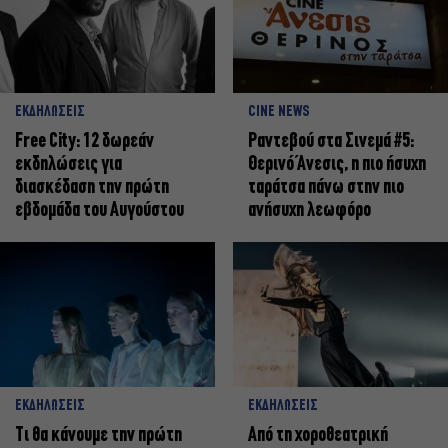
ΕΚΔΗΛΩΣΕΙΣ
CINE NEWS
Free City: 12 δωρεάν
Ραντεβού στα Σινεμά #5:
εκδηλώσεις για
Θερινό Άνεσις, η πιο ήσυχη
διασκέδαση την πρώτη
ταράτσα πάνω στην πιο
εβδομάδα του Αυγούστου
ανήσυχη λεωφόρο
ΕΚΔΗΛΩΣΕΙΣ
ΕΚΔΗΛΩΣΕΙΣ
Τι θα κάνουμε την πρώτη
Από τη χοροθεατρική