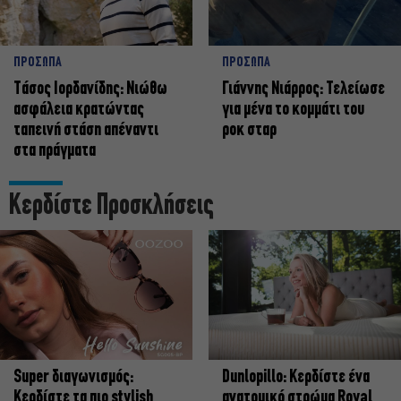
ΠΡΟΣΩΠΑ
ΠΡΟΣΩΠΑ
Tάσος Ιορδανίδης: Νιώθω
Γιάννης Νιάρρος: Τελείωσε
ασφάλεια κρατώντας
για μένα το κομμάτι του
ταπεινή στάση απέναντι
ροκ σταρ
στα πράγματα
Κερδίστε Προσκλήσεις
Super διαγωνισμός:
Dunlopillo: Κερδίστε ένα
Κερδίστε τα πιο stylish
ανατομικό στρώμα Royal