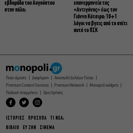
εβδομάδα του Αυγούστου
επανερμηνεία της
στην πόλη;
«Αντιγόνης» έως τον
Γιάννη Κότσιρα: 10+1
λόγοι να βγεις από το σπίτι
αυτό το ΠΣΚ
Ποιοι είμαστε
Διαφήμιση
Αποστολή Δελτίων Τύπου
Premium Content Services
Premium Network
Monopoli widgets
Πολιτική Απορρήτου
Οροι Χρήσης
ΙΣΤΟΡΙΕΣ
ΠΡΟΣΩΠΑ
ΤΙ ΝΕΑ;
ΒΙΒΛΙΟ
ΕΥ ΖΗΝ
ΣΙΝΕΜΑ