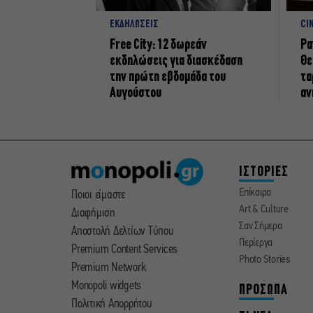
ΕΚΔΗΛΩΣΕΙΣ
CI
Free City: 12 δωρεάν
Ρα
εκδηλώσεις για διασκέδαση
Θε
την πρώτη εβδομάδα του
τα
Αυγούστου
αν
ΙΣΤΟΡΙΕΣ
Επίκαιρα
Ποιοι είμαστε
Art & Culture
Διαφήμιση
Σαν Σήμερα
Αποστολή Δελτίων Τύπου
Περίεργα
Premium Content Services
Photo Stories
Premium Network
Monopoli widgets
ΠΡΟΣΩΠΑ
Πολιτική Απορρήτου