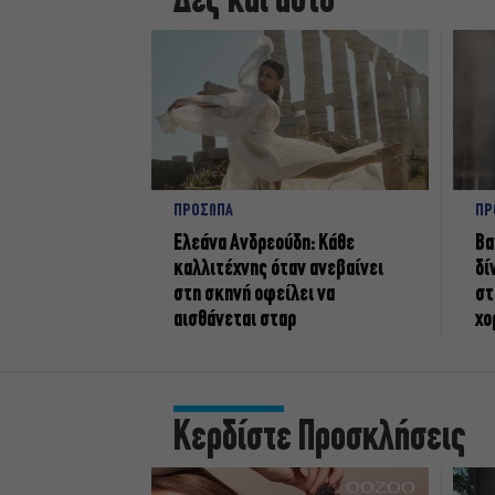
Δες και αυτό
ΠΡΟΣΩΠΑ
ΠΡ
Ελεάνα Ανδρεούδη: Κάθε
Βα
καλλιτέχνης όταν ανεβαίνει
δί
στη σκηνή οφείλει να
στ
αισθάνεται σταρ
χο
Κερδίστε Προσκλήσεις