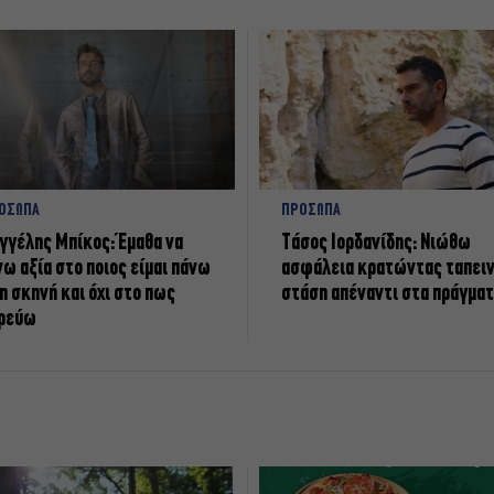
ΟΣΩΠΑ
ΠΡΟΣΩΠΑ
γγέλης Μπίκος: Έμαθα να
Tάσος Ιορδανίδης: Νιώθω
νω αξία στο ποιος είμαι πάνω
ασφάλεια κρατώντας ταπει
η σκηνή και όχι στο πως
στάση απέναντι στα πράγμα
ρεύω