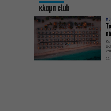
κλαμπ club
ΜΟ
Το
πό
Καθ
Bol
και
11.