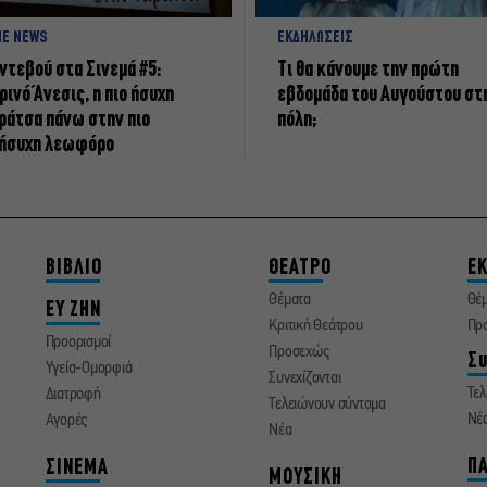
NE NEWS
ΕΚΔΗΛΩΣΕΙΣ
ντεβού στα Σινεμά #5:
Τι θα κάνουμε την πρώτη
ρινό Άνεσις, η πιο ήσυχη
εβδομάδα του Αυγούστου στ
ράτσα πάνω στην πιο
πόλη;
ήσυχη λεωφόρο
ΒΙΒΛΙΟ
ΘΕΑΤΡΟ
ΕΚ
Θέματα
Θέ
ΕΥ ΖΗΝ
Κριτική Θεάτρου
Πρ
Προορισμοί
Προσεχώς
Συ
Υγεία-Ομορφιά
Συνεχίζονται
Τελ
Διατροφή
Τελειώνουν σύντομα
Νέ
Αγορές
Νέα
ΠΑ
ΣΙΝΕΜΑ
ΜΟΥΣΙΚΗ