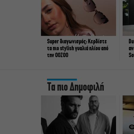
Super διαγωνισμός: Κερδίστε
Du
τα πιο stylish γυαλιά ηλίου από
αν
την OOZOO
So
Τα πιο Δημοφιλή