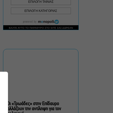
Δήμος Αθηναίων:
Απομάκρυνση 240
τραπεζοκαθισμάτων σε 13
επιχειρησιακές δράσεις
«Θάλασσα από γυαλί»:
Παγκόσμια πρεμιέρα για τη
νέα ταινία του Αλέξη
Αλεξίου
«Δυο μαύρα πουκάμισα»:
Το πρώτο trailer της
νέας, πολυαναμενόμενης
δραματικής σειράς του
MEGA
Οι «Τρωάδες» στην Επίδαυρο
αλλάζουν την αντίληψη για τον