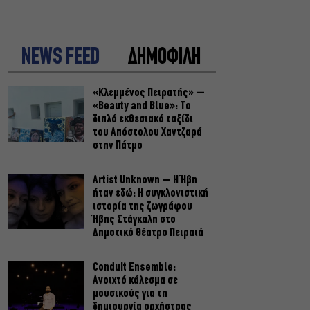
NEWS FEED
ΔΗΜΟΦΙΛΗ
«Κλεμμένος Πειρατής» –
«Beauty and Blue»: Το
διπλό εκθεσιακό ταξίδι
του Απόστολου Χαντζαρά
στην Πάτμο
Artist Unknown – Η Ήβη
ήταν εδώ: Η συγκλονιστική
ιστορία της ζωγράφου
Ήβης Στάγκαλη στο
Δημοτικό Θέατρο Πειραιά
Conduit Ensemble:
Ανοιχτό κάλεσμα σε
μουσικούς για τη
δημιουργία ορχήστρας