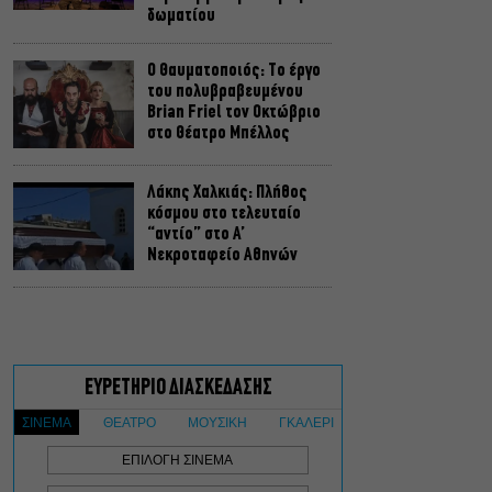
δωματίου
Ο Θαυματοποιός: Το έργο
του πολυβραβευμένου
Brian Friel τον Οκτώβριο
στο Θέατρο Μπέλλος
Λάκης Χαλκιάς: Πλήθος
κόσμου στο τελευταίο
“αντίο” στο Α’
Νεκροταφείο Αθηνών
Μια άλλη Θήβα: Σε ποια
αθηναϊκά θέατρα θα δούμε
την παράσταση το
Φθινόπωρο
ΥΠΠΟ: Αναβαθμίζεται ο
αρχαιολογικός χώρος του
Ραμνούντος