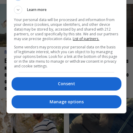
Learn more
Your personal data will be processed and information from
your device (cookies, unique identifiers, and other device
data) may be stored by, accessed by and shared with 212
partners, or used specifically by this site. We and our partners
may use precise geolocation data.
List of partners.
Some vendors may process your personal data on the basis
of legitimate interest, which you can object to by managing
ΠΡΟΣΩΠΑ
ΠΡΟΣΩΠΑ
your options below. Look for a link at the bottom of this page
Ελεάνα Ανδρεούδη: Κάθε
Βαγγέλης Μπίκος: Έμαθα να
or in the site menu to manage or withdraw consent in privacy
and cookie settings.
καλλιτέχνης όταν
δίνω αξία στο ποιος είμαι
ανεβαίνει στη σκηνή
πάνω στη σκηνή και όχι στο
οφείλει να αισθάνεται
πως χορεύω
Consent
σταρ
Manage options