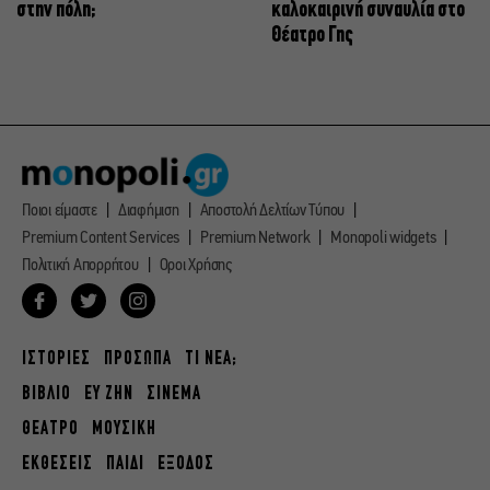
στην πόλη;
καλοκαιρινή συναυλία στο
Θέατρο Γης
Ποιοι είμαστε
Διαφήμιση
Αποστολή Δελτίων Τύπου
Premium Content Services
Premium Network
Monopoli widgets
Πολιτική Απορρήτου
Οροι Χρήσης
ΙΣΤΟΡΙΕΣ
ΠΡΟΣΩΠΑ
ΤΙ ΝΕΑ;
ΒΙΒΛΙΟ
ΕΥ ΖΗΝ
ΣΙΝΕΜΑ
ΘΕΑΤΡΟ
ΜΟΥΣΙΚΗ
ΕΚΘΕΣΕΙΣ
ΠΑΙΔΙ
ΕΞΟΔΟΣ