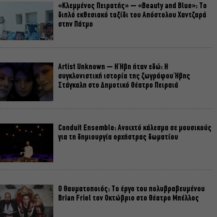
«Κλεμμένος Πειρατής» – «Beauty and Blue»: Το
διπλό εκθεσιακό ταξίδι του Απόστολου Χαντζαρά
στην Πάτμο
Artist Unknown – Η Ήβη ήταν εδώ: Η
συγκλονιστική ιστορία της ζωγράφου Ήβης
Στάγκαλη στο Δημοτικό Θέατρο Πειραιά
Conduit Ensemble: Ανοιχτό κάλεσμα σε μουσικούς
για τη δημιουργία ορχήστρας δωματίου
Ο Θαυματοποιός: Το έργο του πολυβραβευμένου
Brian Friel τον Οκτώβριο στο Θέατρο Μπέλλος