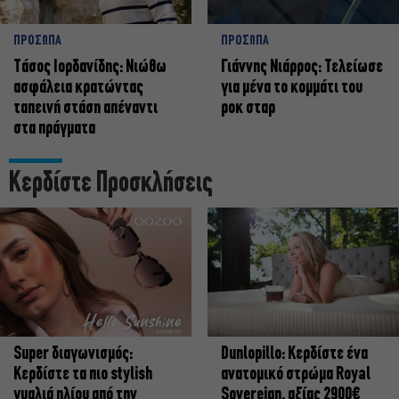
ΠΡΟΣΩΠΑ
ΠΡΟΣΩΠΑ
Tάσος Ιορδανίδης: Νιώθω
Γιάννης Νιάρρος: Τελείωσε
ασφάλεια κρατώντας
για μένα το κομμάτι του
ταπεινή στάση απέναντι
ροκ σταρ
στα πράγματα
Κερδίστε Προσκλήσεις
Super διαγωνισμός:
Dunlopillo: Κερδίστε ένα
Κερδίστε τα πιο stylish
ανατομικό στρώμα Royal
γυαλιά ηλίου από την
Sovereign, αξίας 2900€