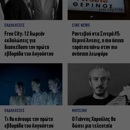
ΕΚΔΗΛΩΣΕΙΣ
CINE NEWS
Free City: 12 δωρεάν
Ραντεβού στα Σινεμά #5:
εκδηλώσεις για
Θερινό Άνεσις, η πιο ήσυχη
διασκέδαση την πρώτη
ταράτσα πάνω στην πιο
εβδομάδα του Αυγούστου
ανήσυχη λεωφόρο
ΕΚΔΗΛΩΣΕΙΣ
ΜΟΥΣΙΚΗ
Τι θα κάνουμε την πρώτη
Ο Γιάννης Χαρούλης θα
εβδομάδα του Αυγούστου
δώσει μια τελευταία