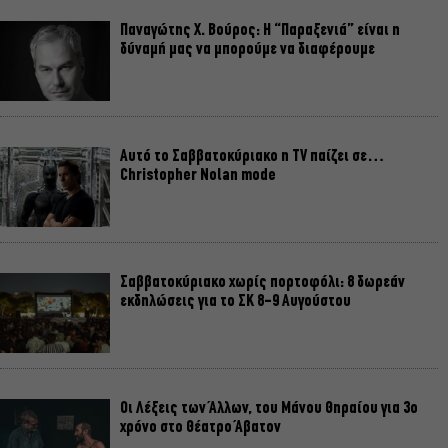
Παναγώτης Χ. Βούρος: Η “Παραξενιά” είναι η
δύναμή μας να μπορούμε να διαφέρουμε
Αυτό το Σαββατοκύριακο η TV παίζει σε…
Christopher Nolan mode
Σαββατοκύριακο χωρίς πορτοφόλι: 8 δωρεάν
εκδηλώσεις για το ΣΚ 8-9 Αυγούστου
Οι Λέξεις των Άλλων, του Μάνου Θηραίου για 3ο
χρόνο στο Θέατρο Άβατον