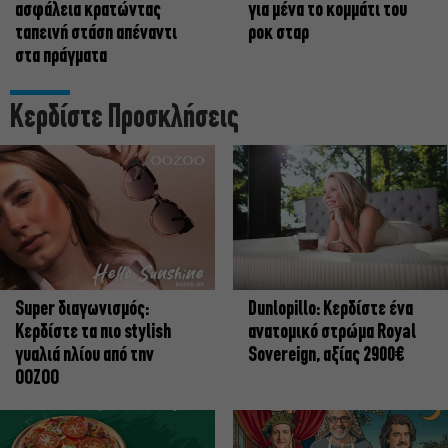
ασφάλεια κρατώντας
για μένα το κομμάτι του
ταπεινή στάση απέναντι
ροκ σταρ
στα πράγματα
Κερδίστε Προσκλήσεις
Super διαγωνισμός:
Dunlopillo: Κερδίστε ένα
Κερδίστε τα πιο stylish
ανατομικό στρώμα Royal
γυαλιά ηλίου από την
Sovereign, αξίας 2900€
OOZOO