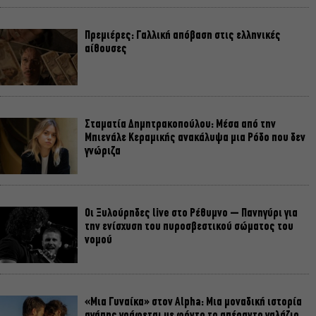
Πρεμιέρες: Γαλλική απόβαση στις ελληνικές
αίθουσες
Σταματία Δημητρακοπούλου: Μέσα από την
Μπιενάλε Κεραμικής ανακάλυψα μια Ρόδο που δεν
γνώριζα
Οι Ξυλούρηδες live στο Ρέθυμνο – Πανηγύρι για
την ενίσχυση του πυροσβεστικού σώματος του
νομού
«Μια Γυναίκα» στον Alpha: Μια μοναδική ιστορία
αγάπης γράφεται με φόντο το απέραντο γαλάζιο