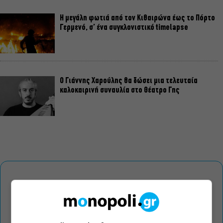
Η μεγάλη φωτιά από τον Κιθαιρώνα έως το Πόρτο
Γερμενό, σ’ ένα συγκλονιστικό timelapse
Ο Γιάννης Χαρούλης θα δώσει μια τελευταία
καλοκαιρινή συναυλία στο Θέατρο Γης