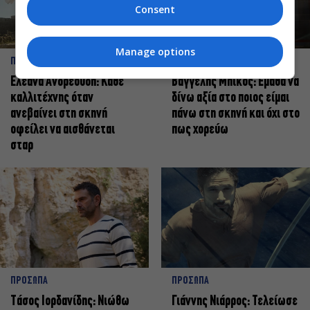
Consent
Manage options
ΠΡΟΣΩΠΑ
ΠΡΟΣΩΠΑ
Ελεάνα Ανδρεούδη: Κάθε
Βαγγέλης Μπίκος: Έμαθα να
καλλιτέχνης όταν
δίνω αξία στο ποιος είμαι
ανεβαίνει στη σκηνή
πάνω στη σκηνή και όχι στο
οφείλει να αισθάνεται
πως χορεύω
σταρ
ΠΡΟΣΩΠΑ
ΠΡΟΣΩΠΑ
Tάσος Ιορδανίδης: Νιώθω
Γιάννης Νιάρρος: Τελείωσε