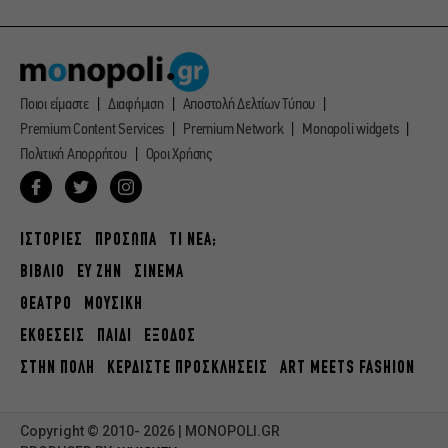
Ποιοι είμαστε
Διαφήμιση
Αποστολή Δελτίων Τύπου
Premium Content Services
Premium Network
Monopoli widgets
Πολιτική Απορρήτου
Οροι Χρήσης
ΙΣΤΟΡΙΕΣ
ΠΡΟΣΩΠΑ
ΤΙ ΝΕΑ;
ΒΙΒΛΙΟ
ΕΥ ΖΗΝ
ΣΙΝΕΜΑ
ΘΕΑΤΡΟ
ΜΟΥΣΙΚΗ
ΕΚΘΕΣΕΙΣ
ΠΑΙΔΙ
ΕΞΟΔΟΣ
ΣΤΗΝ ΠΟΛΗ
ΚΕΡΔΙΣΤΕ ΠΡΟΣΚΛΗΣΕΙΣ
ART MEETS FASHION
Copyright © 2010- 2026 | MONOPOLI.GR