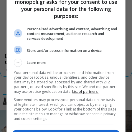
monopoli.gr asks for your consent to use
your personal data for the following
purposes:
Personalised advertising and content, advertising and
content measurement, audience research and
services development
Store and/or access information on a device
Οι «Τρωάδες» στην Επίδαυρο αλλάζουν την αντίληψη για
τον πολιτισμό
Learn more
DON'T MISS
Your personal data will be processed and information from
your device (cookies, unique identifiers, and other device
data) may be stored by, accessed by and shared with 212
partners, or used specifically by this site. We and our partners
may use precise geolocation data.
List of partners.
Some vendors may process your personal data on the basis
Δες και αυτό
of legitimate interest, which you can object to by managing
your options below. Look for a link at the bottom of this page
or in the site menu to manage or withdraw consent in privacy
and cookie settings.