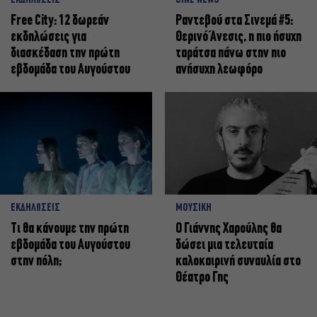
ΕΚΔΗΛΩΣΕΙΣ
CINE NEWS
Free City: 12 δωρεάν
Ραντεβού στα Σινεμά #5:
εκδηλώσεις για
Θερινό Άνεσις, η πιο ήσυχη
διασκέδαση την πρώτη
ταράτσα πάνω στην πιο
εβδομάδα του Αυγούστου
ανήσυχη λεωφόρο
ΕΚΔΗΛΩΣΕΙΣ
ΜΟΥΣΙΚΗ
Τι θα κάνουμε την πρώτη
Ο Γιάννης Χαρούλης θα
εβδομάδα του Αυγούστου
δώσει μια τελευταία
στην πόλη;
καλοκαιρινή συναυλία στο
Θέατρο Γης