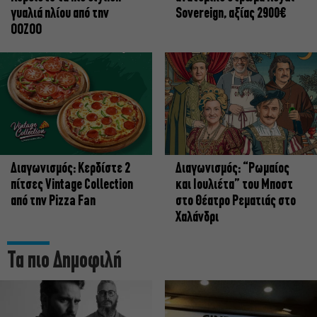
γυαλιά ηλίου από την
Sovereign, αξίας 2900€
OOZOO
Διαγωνισμός: Κερδίστε 2
Διαγωνισμός: “Ρωμαίος
πίτσες Vintage Collection
και Ιουλιέτα” του Μποστ
από την Pizza Fan
στο Θέατρο Ρεματιάς στο
Χαλάνδρι
Τα πιο Δημοφιλή