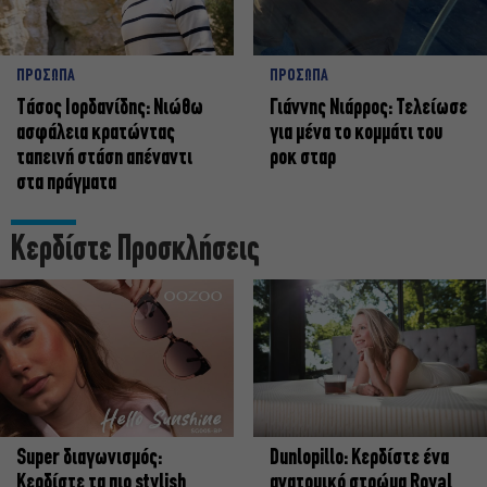
ΠΡΟΣΩΠΑ
ΠΡΟΣΩΠΑ
Tάσος Ιορδανίδης: Νιώθω
Γιάννης Νιάρρος: Τελείωσε
ασφάλεια κρατώντας
για μένα το κομμάτι του
ταπεινή στάση απέναντι
ροκ σταρ
στα πράγματα
Κερδίστε Προσκλήσεις
Super διαγωνισμός:
Dunlopillo: Κερδίστε ένα
Κερδίστε τα πιο stylish
ανατομικό στρώμα Royal