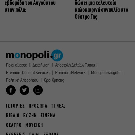
εβδομάδα του Αυγούστου
δώσει μια τελευταία
στην πόλη;
καλοκαιρινή συναυλία στο
Θέατρο Γης
Ποιοι είμαστε
Διαφήμιση
Αποστολή Δελτίων Τύπου
Premium Content Services
Premium Network
Monopoli widgets
Πολιτική Απορρήτου
Οροι Χρήσης
ΙΣΤΟΡΙΕΣ
ΠΡΟΣΩΠΑ
ΤΙ ΝΕΑ;
ΒΙΒΛΙΟ
ΕΥ ΖΗΝ
ΣΙΝΕΜΑ
ΘΕΑΤΡΟ
ΜΟΥΣΙΚΗ