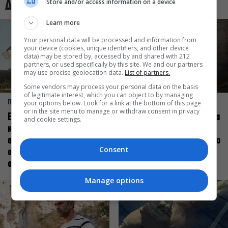
Store and/or access information on a device
Δες και αυτό
Learn more
Your personal data will be processed and information from
your device (cookies, unique identifiers, and other device
data) may be stored by, accessed by and shared with 212
partners, or used specifically by this site. We and our partners
may use precise geolocation data.
List of partners.
Some vendors may process your personal data on the basis
of legitimate interest, which you can object to by managing
ΠΡΟΣΩΠΑ
ΠΡΟΣΩΠΑ
your options below. Look for a link at the bottom of this page
or in the site menu to manage or withdraw consent in privacy
Ελεάνα Ανδρεούδη: Κάθε
Βαγγέλης Μπίκος: Έμαθα να
and cookie settings.
καλλιτέχνης όταν
δίνω αξία στο ποιος είμαι
ανεβαίνει στη σκηνή
πάνω στη σκηνή και όχι στο
Consent
οφείλει να αισθάνεται
πως χορεύω
σταρ
Manage options