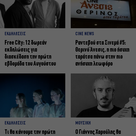
ΕΚΔΗΛΩΣΕΙΣ
CINE NEWS
Free City: 12 δωρεάν
Ραντεβού στα Σινεμά #5:
εκδηλώσεις για
Θερινό Άνεσις, η πιο ήσυχη
διασκέδαση την πρώτη
ταράτσα πάνω στην πιο
εβδομάδα του Αυγούστου
ανήσυχη λεωφόρο
ΕΚΔΗΛΩΣΕΙΣ
ΜΟΥΣΙΚΗ
Τι θα κάνουμε την πρώτη
Ο Γιάννης Χαρούλης θα