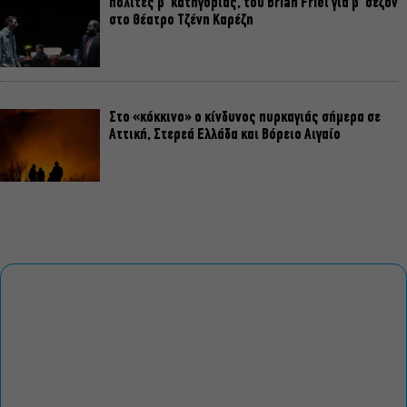
πολίτες β’ κατηγορίας, του Brian Friel για β’ σεζόν
στο Θέατρο Τζένη Καρέζη
Στο «κόκκινο» ο κίνδυνος πυρκαγιάς σήμερα σε
Αττική, Στερεά Ελλάδα και Βόρειο Αιγαίο