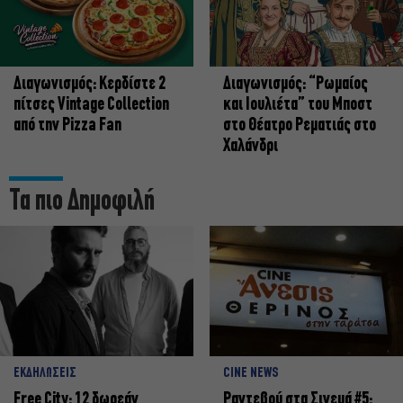
Διαγωνισμός: Κερδίστε 2
Διαγωνισμός: “Ρωμαίος
πίτσες Vintage Collection
και Ιουλιέτα” του Μποστ
από την Pizza Fan
στο Θέατρο Ρεματιάς στο
Χαλάνδρι
Τα πιο Δημοφιλή
ΕΚΔΗΛΩΣΕΙΣ
CINE NEWS
Free City: 12 δωρεάν
Ραντεβού στα Σινεμά #5: