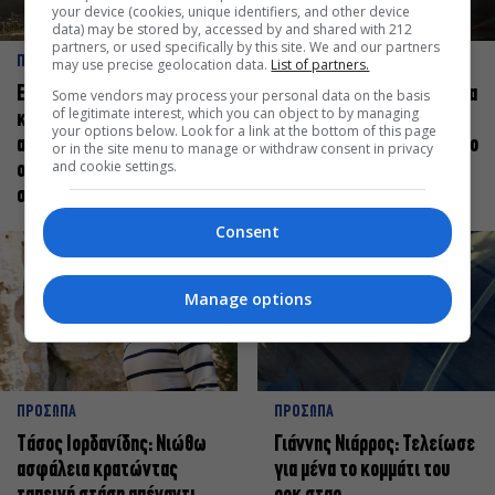
your device (cookies, unique identifiers, and other device
data) may be stored by, accessed by and shared with 212
partners, or used specifically by this site. We and our partners
ΠΡΟΣΩΠΑ
ΠΡΟΣΩΠΑ
may use precise geolocation data.
List of partners.
Ελεάνα Ανδρεούδη: Κάθε
Βαγγέλης Μπίκος: Έμαθα να
Some vendors may process your personal data on the basis
of legitimate interest, which you can object to by managing
καλλιτέχνης όταν
δίνω αξία στο ποιος είμαι
your options below. Look for a link at the bottom of this page
ανεβαίνει στη σκηνή
πάνω στη σκηνή και όχι στο
or in the site menu to manage or withdraw consent in privacy
and cookie settings.
οφείλει να αισθάνεται
πως χορεύω
σταρ
Consent
Manage options
ΠΡΟΣΩΠΑ
ΠΡΟΣΩΠΑ
Tάσος Ιορδανίδης: Νιώθω
Γιάννης Νιάρρος: Τελείωσε
ασφάλεια κρατώντας
για μένα το κομμάτι του