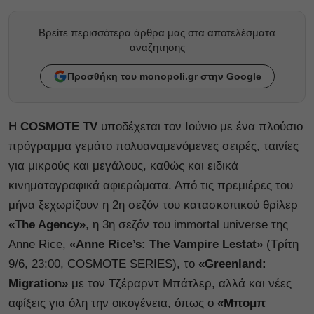
Βρείτε περισσότερα άρθρα μας στα αποτελέσματα
αναζητησης
Προσθήκη του monopoli.gr στην Google
Η
COSMOTE TV
υποδέχεται τον Ιούνιο με ένα πλούσιο
πρόγραμμα γεμάτο πολυαναμενόμενες σειρές, ταινίες
για μικρούς και μεγάλους, καθώς και ειδικά
κινηματογραφικά αφιερώματα. Από τις πρεμιέρες του
μήνα ξεχωρίζουν η 2η σεζόν του κατασκοπικού θρίλερ
«The Agency»
, η 3η σεζόν του immortal universe της
Anne Rice,
«Anne Rice’s: The Vampire Lestat»
(Τρίτη
9/6, 23:00, COSMOTE SERIES), το
«Greenland:
Migration»
με τον Τζέραρντ Μπάτλερ, αλλά και νέες
αφίξεις για όλη την οικογένεια, όπως ο
«Μπομπ