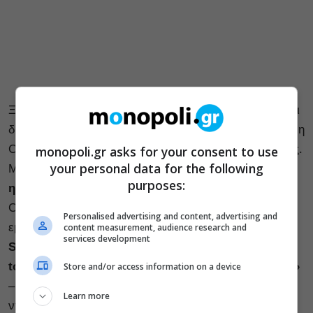
Ξεχωριστή θέση στο πρόγραμμα του Ιουνίου έχουν και
δύο κινηματογραφικά αφιερώματα, που έχει ετοιμάσει η
COSMOTE TV αποκλειστικά για τους συνδρομητές της.
monopoli.gr asks for your consent to use
your personal data for the following
Με αφορμή τη
συμπλήρωση 100 χρόνων από την
purposes:
ημέρα γέννησης της Μέριλιν Μονρόε
, το COSMOTE
CINEMA 2 θα προβάλει τη
Δευτέρα 1/6
τέσσερις
Personalised advertising and content, advertising and
εμβληματικές ταινίες της θρυλικής ηθοποιού (
«Bus
content measurement, audience research and
services development
Stop»
– 16:50,
«The
Seven Year Itch»
– 18:30,
«How
to Marry a Millionaire»
– 20:15 και
«Let’s Make Love»
Store and/or access information on a device
– 22:00), ενώ σε Α’ προβολή θα μεταδοθεί το
Learn more
ντοκιμαντέρ «Marilyn Monroe: I Am So Many People»,