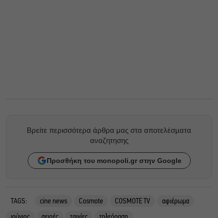
Βρείτε περισσότερα άρθρα μας στα αποτελέσματα
αναζητησης
Προσθήκη του monopoli.gr στην Google
TAGS:
cine news
Cosmote
COSMOTE TV
αφιέρωμα
ιούνιος
σειρές
ταινίες
τηλεόραση