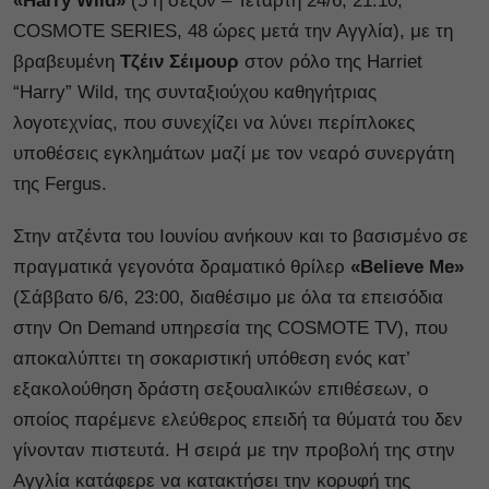
«Harry Wild»
(5 η σεζόν – Τετάρτη 24/6, 21:10,
COSMOTE SERIES, 48 ώρες μετά την Αγγλία), με τη
βραβευμένη
Τζέιν Σέιμουρ
στον ρόλο της Harriet
“Harry” Wild, της συνταξιούχου καθηγήτριας
λογοτεχνίας, που συνεχίζει να λύνει περίπλοκες
υποθέσεις εγκλημάτων μαζί με τον νεαρό συνεργάτη
της Fergus.
Στην ατζέντα του Ιουνίου ανήκουν και το βασισμένο σε
πραγματικά γεγονότα δραματικό θρίλερ
«Believe Me»
(Σάββατο 6/6, 23:00, διαθέσιμο με όλα τα επεισόδια
στην On Demand υπηρεσία της COSMOTE TV), που
αποκαλύπτει τη σοκαριστική υπόθεση ενός κατ’
εξακολούθηση δράστη σεξουαλικών επιθέσεων, ο
οποίος παρέμενε ελεύθερος επειδή τα θύματά του δεν
γίνονταν πιστευτά. Η σειρά με την προβολή της στην
Αγγλία κατάφερε να κατακτήσει την κορυφή της