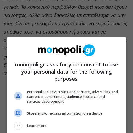
γενικά. Το κοινωνικό περιβάλλον θεωρεί πως δεν έχουν
ικανότητες, αλλά μόνο δυσκολίες με αποτέλεσμα να μην
τους δίνεται η ευκαιρία να εργαστούν, να εκφράσουν τις
απόψεις τους, να σπουδάσουν ή ακόμα και να
ονειρευτούν”
μάς λέει η κ. Παπαχρήστου, τονίζοντας ότι
“οι άνθρωποι με ΣΝ αυτόματα θεωρείται πως πρέπει να
φοιτήσουν σε ειδικό σχολείο, στερώντας τους το
monopoli.gr asks for your consent to use
δικαίωμα να ενταχθούν σε μια ομάδα μαθητών χωρίς
your personal data for the following
αναπηρία”.
purposes:
Personalised advertising and content, advertising and
content measurement, audience research and
Στην Ελλάδα απέχουμε πολύ
services development
από την επίτευξη της
Store and/or access information on a device
συμπερίληψης
Learn more