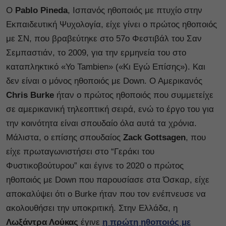
Ο
Pablo Pineda
, Ισπανός ηθοποιός με πτυχίο στην
Εκπαιδευτική Ψυχολογία, είχε γίνει ο πρώτος ηθοποιός
με ΣΝ, που βραβεύτηκε στο 57ο Φεστιβάλ του Σαν
Σεμπαστιάν, το 2009, για την ερμηνεία του στο
καταπληκτικό «Yo Tambien» («Κι Εγώ Επίσης»). Και
δεν είναι ο μόνος ηθοποιός με Down. Ο Αμερικανός
Chris Burke
ήταν ο πρώτος ηθοποιός που συμμετείχε
σε αμερικανική τηλεοπτική σειρά, ενώ το έργο του για
την κοινότητα είναι σπουδαίο όλα αυτά τα χρόνια.
Μάλιστα, ο επίσης σπουδαίος
Zack Gottsagen
, που
είχε πρωταγωνιστήσει στο “Γεράκι του
Φυστικοβούτυρου” και έγινε το 2020 ο πρώτος
ηθοποιός με Down που παρουσίασε στα Όσκαρ, είχε
αποκαλύψει ότι ο Burke ήταν που τον ενέπνευσε να
ακολουθήσει την υποκριτική. Στην Ελλάδα, η
Λωξάντρα Λούκας
έγινε
η πρώτη ηθοποιός με