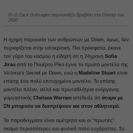
Ο Zack Gottsagen παρουσιάζει βραβείο στα Όσκαρ του
2020
Η ηχηρή παρουσία των ανθρώπων με Down, όμως, δεν
περιορίζεται στην υποκριτική. Πιο πρόσφατα, έκανε
τον γύρο του κόσμου η είδηση ότι η 24χρονη
Sofia
Jirau
από το Πουέρτο Ρίκο έγινε το πρώτο μοντέλο της
Victoria’s Secret με Down, ενώ η
Madeline Stuart
είναι
επίσης ένα πολύ επιτυχημένο μοντέλο. Το επίσης
μοντέλο πλέον, αλλά και πρωταθλήτρια ενόργανης
γυμναστικής
Chelsea Wernen
απέδειξε ότι
άτομα με
ΣΝ μπορούν να διαπρέψουν και στον αθλητισμό.
Τα παραδείγματα είναι αμέτρητα και οι “πρωτιές”
ακόμα περισσότερες και φυσικά πολύ ευχάριστες. Σε