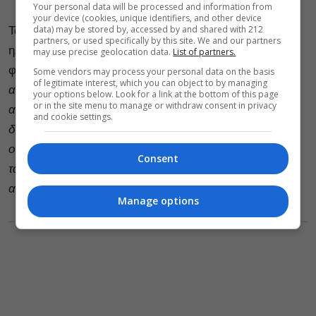
Your personal data will be processed and information from
your device (cookies, unique identifiers, and other device
data) may be stored by, accessed by and shared with 212
Τα εμπόδια όμως δεν αφορούν μόνο την σχολική
partners, or used specifically by this site. We and our partners
ηλικία, αφού ακόμα και όταν μεγαλώνουν πολλές
may use precise geolocation data.
List of partners.
φορές δεν αντιμετωπίζονται σαν ενήλικες,
“με
Some vendors may process your personal data on the basis
of legitimate interest, which you can object to by managing
αποτέλεσμα να είναι καταδικασμένοι στο ρόλο του
your options below. Look for a link at the bottom of this page
or in the site menu to manage or withdraw consent in privacy
αιώνιου παιδιού”
. Παράλληλα,
“δεν έχουν συχνά τη
and cookie settings.
δυνατότητα να συνάψουν σχέσεις με το άλλο φύλο, ενώ
ο γάμος είναι μια κατάσταση ζωής, που ναι μεν δεν
Consent
ταιριάζει σε όλους, ωστόσο, σχεδόν εξ ορισμού είναι
απαγορευμένη για εκείνους”.
Manage options