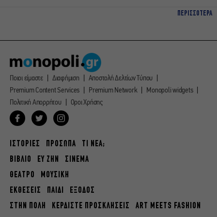
ΠΕΡΙΣΣΟΤΕΡΑ
Ποιοι είμαστε
Διαφήμιση
Αποστολή Δελτίων Τύπου
Premium Content Services
Premium Network
Monopoli widgets
Πολιτική Απορρήτου
Οροι Χρήσης
ΙΣΤΟΡΙΕΣ
ΠΡΟΣΩΠΑ
ΤΙ ΝΕΑ;
ΒΙΒΛΙΟ
ΕΥ ΖΗΝ
ΣΙΝΕΜΑ
ΘΕΑΤΡΟ
ΜΟΥΣΙΚΗ
ΕΚΘΕΣΕΙΣ
ΠΑΙΔΙ
ΕΞΟΔΟΣ
ΣΤΗΝ ΠΟΛΗ
ΚΕΡΔΙΣΤΕ ΠΡΟΣΚΛΗΣΕΙΣ
ART MEETS FASHION