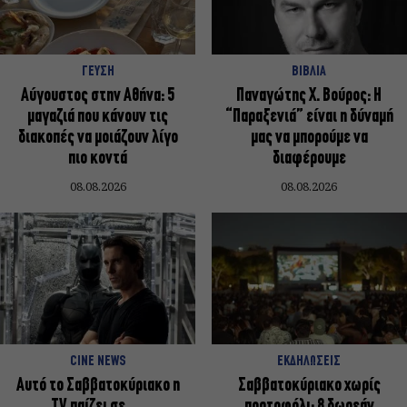
ΓΕΥΣΗ
ΒΙΒΛΙΑ
Αύγουστος στην Αθήνα: 5
Παναγώτης Χ. Βούρος: Η
μαγαζιά που κάνουν τις
“Παραξενιά” είναι η δύναμή
διακοπές να μοιάζουν λίγο
μας να μπορούμε να
πιο κοντά
διαφέρουμε
08.08.2026
08.08.2026
CINE NEWS
ΕΚΔΗΛΩΣΕΙΣ
Αυτό το Σαββατοκύριακο η
Σαββατοκύριακο χωρίς
TV παίζει σε…
πορτοφόλι: 8 δωρεάν