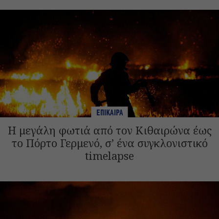
ΕΠΙΚΑΙΡΑ
Η μεγάλη φωτιά από τον Κιθαιρώνα έως
το Πόρτο Γερμενό, σ’ ένα συγκλονιστικό
timelapse