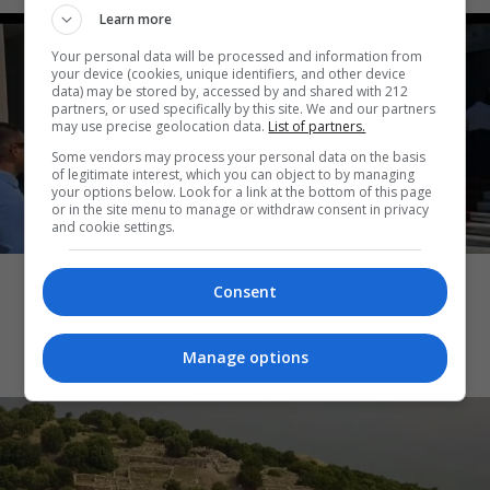
Learn more
Your personal data will be processed and information from
your device (cookies, unique identifiers, and other device
data) may be stored by, accessed by and shared with 212
partners, or used specifically by this site. We and our partners
may use precise geolocation data.
List of partners.
Some vendors may process your personal data on the basis
of legitimate interest, which you can object to by managing
your options below. Look for a link at the bottom of this page
or in the site menu to manage or withdraw consent in privacy
and cookie settings.
ΕΠΙΚΑΙΡΑ
Λάκης Χαλκιάς: Πλήθος κόσμου στο
Consent
τελευταίο “αντίο” στο Α’ Νεκροταφείο
Αθηνών
Manage options