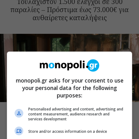
Τουλάχιστον 1.500 έλεγχοι σε 300
παραλίες – Πρόστιμα έως 73.000€ για
αυθαίρετες καταλήψεις
monopoli.gr asks for your consent to use
your personal data for the following
purposes:
ΕΠΙΚΑΙΡΑ
Πόρτο Γερμενό: Ξεκινούν οι αιτήσεις
Personalised advertising and content, advertising and
content measurement, audience research and
αποζημίωσης για τους πυρόπληκτους –
services development
Πάνω από 100 σπίτια καταστράφηκαν
Store and/or access information on a device