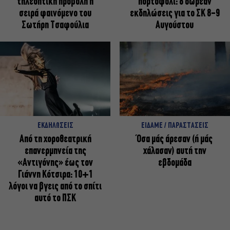
τηλεοπτική προβολή η
πορτοφόλι: 8 δωρεάν
σειρά φαινόμενο του
εκδηλώσεις για το ΣΚ 8-9
Σωτήρη Τσαφούλια
Αυγούστου
ΕΚΔΗΛΩΣΕΙΣ
ΕΙΔΑΜΕ / ΠΑΡΑΣΤΑΣΕΙΣ
Από τη χοροθεατρική
Όσα μάς άρεσαν (ή μάς
επανερμηνεία της
χάλασαν) αυτή την
«Αντιγόνης» έως τον
εβδομάδα
Γιάννη Κότσιρα: 10+1
λόγοι να βγεις από το σπίτι
αυτό το ΠΣΚ