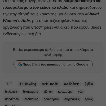
Οι τέσσερις συγγραφείς ζήτησαν
διαφορετικότητα και
πλουραλισμό στον εκδοτικό κλάδο
και σηματοδοτούν
την παραίτησή τους κάνοντας μια δωρεά στο
«
Shakti
Women’s Aid»
, μια σκωτσέζικη φιλανθρωπική
οργάνωση που υποστηρίζει γυναίκες που έχουν βιώσει
ενδοοικογενειακή βία.
Βρείτε περισσότερα άρθρα μας στα αποτελέσματα
αναζητησης
Προσθήκη του monopoli.gr στην Google
TAGS:
J.K. Rowling
social media
αντιδράσεις
βιβλία
δηλώσεις
δικαιώματα
είδηση
κουλτούρα
νέα
παραίτηση
πολιτισμός
πρακτορείο
συγγραφείς
τρανς