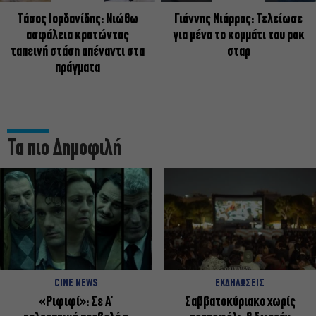
Tάσος Ιορδανίδης: Νιώθω
Γιάννης Νιάρρος: Τελείωσε
ασφάλεια κρατώντας
για μένα το κομμάτι του ροκ
ταπεινή στάση απέναντι στα
σταρ
πράγματα
Τα πιο Δημοφιλή
CINE NEWS
ΕΚΔΗΛΩΣΕΙΣ
«Ριφιφί»: Σε Α’
Σαββατοκύριακο χωρίς