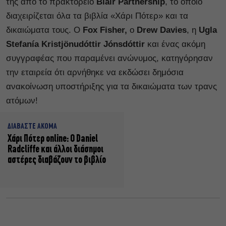
της από το πρακτορείο
Blair Partnership
, το οποίο
διαχειρίζεται όλα τα βιβλία «Χάρι Πότερ» και τα
δικαιώματα τους. Ο
Fox Fisher,
ο
Drew Davies
, η
Ugla
Stefanía Kristjönudóttir Jónsdóttir
και ένας ακόμη
συγγραφέας που παραμένει ανώνυμος,
κατηγόρησαν
την εταιρεία ότι αρνήθηκε να εκδώσει δημόσια
ανακοίνωση υποστήριξης για τα δικαιώματα των τρανς
ατόμων!
ΔΙΑΒΑΣΤΕ ΑΚΟΜΑ
Χάρι Πότερ online: Ο Daniel
Radcliffe και άλλοι διάσημοι
αστέρες διαβάζουν το βιβλίο