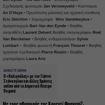
Σχεδιασμός φωτισμού
Jan Versweyveld
• Κοστούμια
An D’Huys
• Πρωτότυπη μουσική και ηχητική σύνθεση
Eric Sleichim
• Χορογραφία
Wim Vandekeybus
•
Δραματουργία
Bart Van den Eynde
• Βοηθός
σκηνοθέτη
Laurent Delvert
Βοηθός σκηνογράφου
Roel
Van Berckelaer
• Βοηθός ενδυματολόγου
Sylvie
Lombart
• Βοηθός φωτιστή
François Thouret
• Βοηθός
ηχητικού σχεδιασμού
Pierre Routin
• Βοηθός
χορογράφου
Laura Aris
ΔΙΑΒΑΣΤΕ ΑΚΟΜΑ
Ο «Καλιγούλας» με τον Γιάννη
Στάνκογλου και άλλες δράσεις
online από το Δημοτικό Θέατρο
Πειραιά
Με τους ηθοποιούς της Κομεντί Φρανσαίζ: