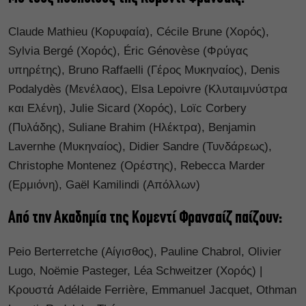
Claude Mathieu (Κορυφαία), Cécile Brune (Χορός),
Sylvia Bergé (Χορός), Éric Génovèse (Φρύγας
υπηρέτης), Bruno Raffaelli (Γέρος Μυκηναίος), Denis
Podalydès (Μενέλαος), Elsa Lepoivre (Κλυταιμνύστρα
και Ελένη), Julie Sicard (Xορός), Loïc Corbery
(Πυλάδης), Suliane Brahim (Ηλέκτρα), Benjamin
Lavernhe (Μυκηναίος), Didier Sandre (Τυνδάρεως),
Christophe Montenez (Ορέστης), Rebecca Marder
(Ερμιόνη), Gaël Kamilindi (Απόλλων)
Από την Ακαδημία της Κομεντί Φρανσαίζ παίζουν:
Peio Berterretche (Αίγισθος), Pauline Chabrol, Olivier
Lugo, Noëmie Pasteger, Léa Schweitzer (Χορός) |
Κρουστά Adélaide Ferrière, Emmanuel Jacquet, Othman