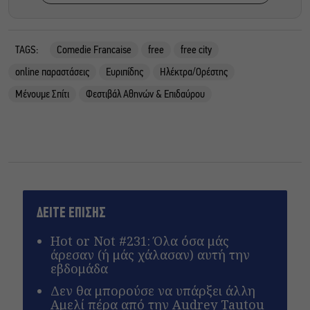
TAGS:
Comedie Francaise
free
free city
online παραστάσεις
Ευριπίδης
Ηλέκτρα/Ορέστης
Μένουμε Σπίτι
Φεστιβάλ Αθηνών & Επιδαύρου
ΔΕΙΤΕ ΕΠΙΣΗΣ
Hot or Not #231: Όλα όσα μάς
άρεσαν (ή μάς χάλασαν) αυτή την
εβδομάδα
Δεν θα μπορούσε να υπάρξει άλλη
Αμελί πέρα από την Audrey Tautou