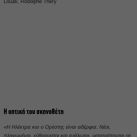
Louati, Rodolphe Théry
Η οπτική του σκηνοθέτη
«Η Ηλέκτρα και ο Ορέστης είναι αδέρφια. Νέοι,
πληγωμένοι, εύθραυστοι και ευάλωτοι, μετατρέπονται σε