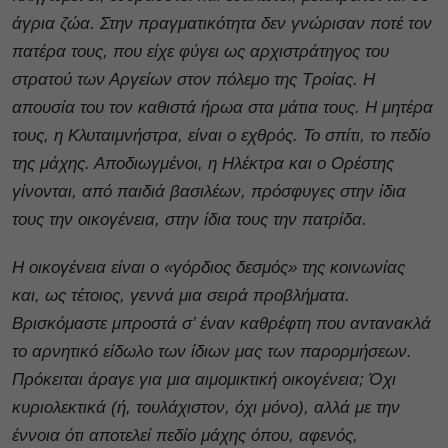
άγρια ζώα. Στην πραγματικότητα δεν γνώρισαν ποτέ τον
πατέρα τους, που είχε φύγει ως αρχιστράτηγος του
στρατού των Αργείων στον πόλεμο της Τροίας. Η
απουσία του τον καθιστά ήρωα στα μάτια τους. Η μητέρα
τους, η Κλυταιμνήστρα, είναι ο εχθρός. Το σπίτι, το πεδίο
της μάχης. Αποδιωγμένοι, η Ηλέκτρα και ο Ορέστης
γίνονται, από παιδιά βασιλέων, πρόσφυγες στην ίδια
τους την οικογένεια, στην ίδια τους την πατρίδα.
Η οικογένεια είναι ο «γόρδιος δεσμός» της κοινωνίας
και, ως τέτοιος, γεννά μια σειρά προβλήματα.
Βρισκόμαστε μπροστά σ’ έναν καθρέφτη που αντανακλά
το αρνητικό είδωλο των ίδιων μας των παρορμήσεων.
Πρόκειται άραγε για μια αιμομικτική οικογένεια; Όχι
κυριολεκτικά (ή, τουλάχιστον, όχι μόνο), αλλά με την
έννοια ότι αποτελεί πεδίο μάχης όπου, αφενός,