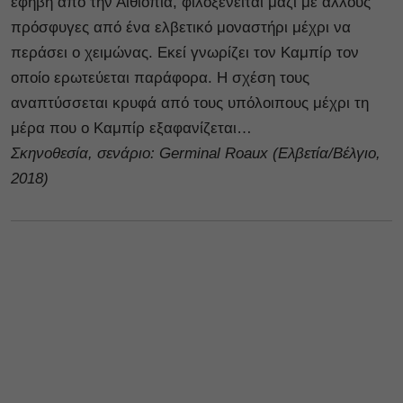
έφηβη από την Αιθιοπία, φιλοξενείται μαζί με άλλους
πρόσφυγες από ένα ελβετικό μοναστήρι μέχρι να
περάσει ο χειμώνας. Εκεί γνωρίζει τον Καμπίρ τον
οποίο ερωτεύεται παράφορα. Η σχέση τους
αναπτύσσεται κρυφά από τους υπόλοιπους μέχρι τη
μέρα που ο Καμπίρ εξαφανίζεται…
Σκηνοθεσία, σενάριο
: Germinal
Roaux
(Ελβετία/Βέλγιο,
2018)