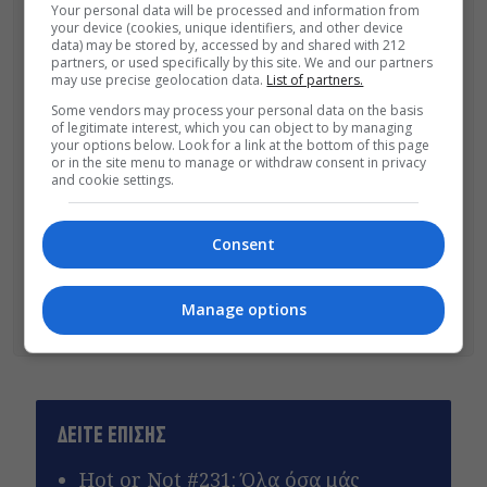
Your personal data will be processed and information from
Ο χώρος διατίθεται για πάρτι και άλλες εκδηλώσεις σε φορείς,
your device (cookies, unique identifiers, and other device
ομίλους και ιδιώτες.
data) may be stored by, accessed by and shared with 212
Δεν χρειάζεστε ραντεβού για να περάσετε από το
Puppies
partners, or used specifically by this site. We and our partners
Park
.
Ωστόσο, αν ο σκύλος σας έχει θέματα συμπεριφοράς,
may use precise geolocation data.
List of partners.
καλό είναι να επικοινωνήσετε από πριν με τους εκπαιδευτές.
Για να έρθετε στο
Puppies Park
,
ο σκύλος θα πρέπει να έχει
Some vendors may process your personal data on the basis
κάνει το ετήσιο τριπλό εμβόλιό του εντός του περασμένου
of legitimate interest, which you can object to by managing
12μηνου και να είναι άνω των 4 μηνών.
your options below. Look for a link at the bottom of this page
Την πρώτη φορά θα χρειαστεί να έχετε μαζί το βιβλιάριο
or in the site menu to manage or withdraw consent in privacy
υγείας του.
and cookie settings.
Το πάρκο είναι ανοικτό Δευτέρα-Παρασκευή 7 π.μ.-2 μ.μ. και
5.30-9 μ.μ. και Σάββατο-Κυριακή 8 π.μ.-2 μ.μ. και 5.30-8
μ.μ.
Consent
Τηλ. επικοινωνίας: +30 210 60 95 462
Περισσότερες πληροφορίες για το
Puppies Park
θα βρείτε
online στην επίσημη
ιστοσελίδα
του & στη σελίδα του στο
Manage options
facebook
.
ΔΕΙΤΕ ΕΠΙΣΗΣ
Hot or Not #231: Όλα όσα μάς