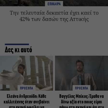
ΕΠΙΚΑΙΡΑ
Την τελευταία δεκαετία έχει καεί το
42% των δασών της Αττικής
Δες κι αυτό
ΠΡΟΣΩΠΑ
ΠΡΟΣΩΠΑ
Ελεάνα Ανδρεούδη: Κάθε
Βαγγέλης Μπίκος: Έμαθα να
καλλιτέχνης όταν ανεβαίνει
δίνω αξία στο ποιος είμαι
στη σκηνή οφείλει να
πάνω στη σκηνή και όχι στο