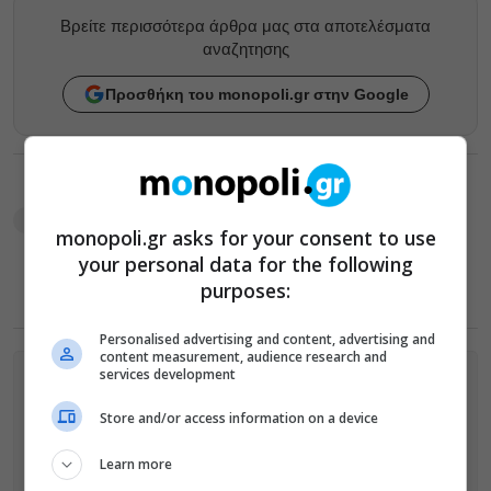
Βρείτε περισσότερα άρθρα μας στα αποτελέσματα
αναζητησης
Προσθήκη του monopoli.gr στην Google
TAGS:
PET STORIES
pets
ειδήσεις για την Αθήνα
σκύλος
φιλοζωϊκά ραντεβού
φιλοζωϊκές
φιλόζωοι
monopoli.gr asks for your consent to use
your personal data for the following
purposes:
Personalised advertising and content, advertising and
content measurement, audience research and
services development
ΠΛΗΡΟΦΟΡΙΕΣ
Store and/or access information on a device
Τα ατομικά μαθήματα του
Puppies Park
πραγματοποιούνται
Learn more
με κατ’ ιδίαν συνενόηση. τα ομαδικά γίνονται κάθε Δευτέρα &
Τετάρτη απόγευμα και Σάββατο πρωΐ.