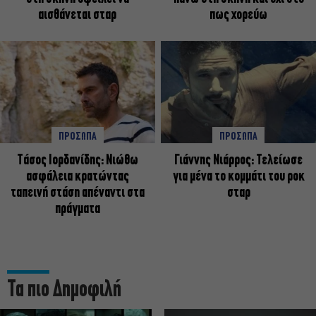
αισθάνεται σταρ
πως χορεύω
ΠΡΟΣΩΠΑ
ΠΡΟΣΩΠΑ
Tάσος Ιορδανίδης: Νιώθω
Γιάννης Νιάρρος: Τελείωσε
ασφάλεια κρατώντας
για μένα το κομμάτι του ροκ
ταπεινή στάση απέναντι στα
σταρ
πράγματα
Τα πιο Δημοφιλή