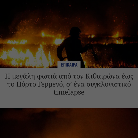
ΕΠΙΚΑΙΡΑ
Η μεγάλη φωτιά από τον Κιθαιρώνα έως
το Πόρτο Γερμενό, σ’ ένα συγκλονιστικό
timelapse