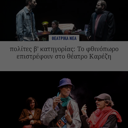
ΘΕΑΤΡΙΚΑ ΝΕΑ
πολίτες β’ κατηγορίας: Το φθινόπωρο
επιστρέφουν στο θέατρο Καρέζη