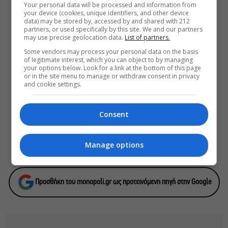
«Θάλασσα από γυαλί»: Παγκόσμια
Your personal data will be processed and information from
πρεμιέρα για τη νέα ταινία του Αλέξη
your device (cookies, unique identifiers, and other device
data) may be stored by, accessed by and shared with 212
Αλεξίου
partners, or used specifically by this site. We and our partners
may use precise geolocation data.
List of partners.
Some vendors may process your personal data on the basis
of legitimate interest, which you can object to by managing
your options below. Look for a link at the bottom of this page
ΕΓΓΡΑΦΕΙΤΕ ΣΤΟ NEWSLETTER ΜΑΣ
or in the site menu to manage or withdraw consent in privacy
and cookie settings.
Βρες καθημερινά στο email σου τα πιο δημοφιλή θέματα
του Monopoli.gr και ό,τι καλύτερο συμβαίνει στην πόλη!
Consent
Manage options
ΠΟΛΙΤΙΚΗ ΠΡΟΣΤΑΣΙΑΣ ΑΠΟΡΡΗΤΟΥ
Προσθήκη του monopoli.gr ως προτεινόμενη πηγή στην Google