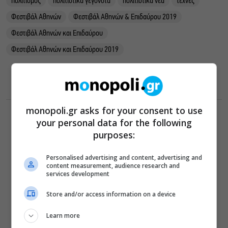
πολιτισμός
πολιτιστικά γεγονότα
πολιτιστικά νέα
τέχνες
Φεστιβάλ Αθηνών
Φεστιβάλ Αθηνών & Επιδαύρου 2019
Φεστιβάλ Αθηνών και Επιδαύρου
Φεστιβάλ Αθηνών και Επιδαύρου 2019
monopoli.gr asks for your consent to use
your personal data for the following
purposes:
ΔΕΙΤΕ ΕΠΙΣΗΣ
ΥΠΠΟ: Αναβαθμίζεται ο
Personalised advertising and content, advertising and
content measurement, audience research and
αρχαιολογικός χώρος του
services development
Ραμνούντος
Δήμος Αθηναίων: Απομάκρυνση 240
Store and/or access information on a device
τραπεζοκαθισμάτων σε 13
επιχειρησιακές δράσεις
Learn more