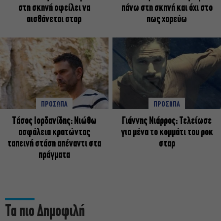
στη σκηνή οφείλει να
πάνω στη σκηνή και όχι στο
αισθάνεται σταρ
πως χορεύω
ΠΡΟΣΩΠΑ
ΠΡΟΣΩΠΑ
Tάσος Ιορδανίδης: Νιώθω
Γιάννης Νιάρρος: Τελείωσε
ασφάλεια κρατώντας
για μένα το κομμάτι του ροκ
ταπεινή στάση απέναντι στα
σταρ
πράγματα
Τα πιο Δημοφιλή