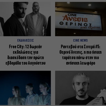
ΕΚΔΗΛΩΣΕΙΣ
CINE NEWS
Free City: 12 δωρεάν
Ραντεβού στα Σινεμά #5:
εκδηλώσεις για
Θερινό Άνεσις, η πιο ήσυχη
διασκέδαση την πρώτη
ταράτσα πάνω στην πιο
εβδομάδα του Αυγούστου
ανήσυχη λεωφόρο