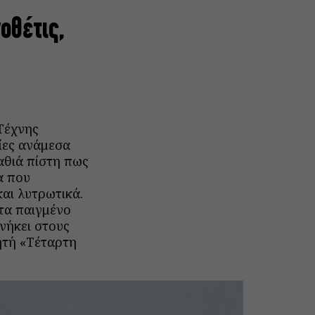
οθέτις,
Τέχνης
πίες ανάμεσα
βαθιά πίστη πως
α που
αι λυτρωτικά.
τα παιγμένο
ανήκει στους
ητή «Τέταρτη