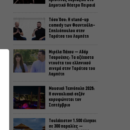
Δημοτικό Θέατρο Πειραιά
Τόσο Όσο: Η stand-up
comedy των Φουντούλη-
Σπηλιόπουλου στην
ς
Ταράτσα του Λαμπέτη
ς
Μιρέλα Πάχου – Αδάμ
Τσαρούχης: Τα αξέχαστα
ς
ντουέτα του ελληνικού
σινεμά στην Ταράτσα του
Λαμπέτη
Μουσική Τεχνόπολη 2026:
Η συναυλιακή σεζόν
κορυφώνεται τον
Σεπτέμβριο
Τουλάχιστον 1.500 έλεγχοι
σε 300 παραλίες –