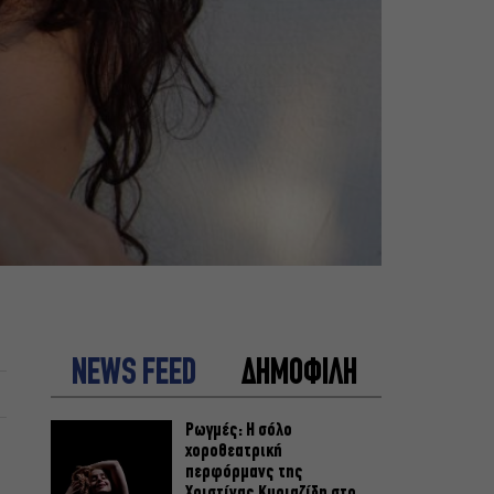
NEWS FEED
ΔΗΜΟΦΙΛΗ
Ρωγμές: Η σόλο
χοροθεατρική
περφόρμανς της
Χριστίνας Κυριαζίδη στο