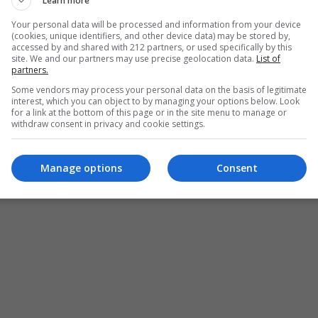
Learn more
ου φλόγα και φαντασία.
Your personal data will be processed and information from your device
(cookies, unique identifiers, and other device data) may be stored by,
ς να μιμηθεί το ύφος ή τη ζωή του καλλιτέχνη που
accessed by and shared with 212 partners, or used specifically by this
ό του. Για μένα είναι καλύτερο έστω να ψιθυρίσει κανείς
site. We and our partners may use precise geolocation data.
List of
partners.
ι την αλήθεια κάποιου άλλου. Ή και να μένει σιωπηλός,
Some vendors may process your personal data on the basis of legitimate
ροχωρά και να εξελίσσεται μες στον χρόνο. Τα πρότυπα
interest, which you can object to by managing your options below. Look
for a link at the bottom of this page or in the site menu to manage or
μας κι όχι για να τον αποφεύγουμε. Ισχύει βέβαια σε κάθε
withdraw consent in privacy and cookie settings.
Manage options
Consent