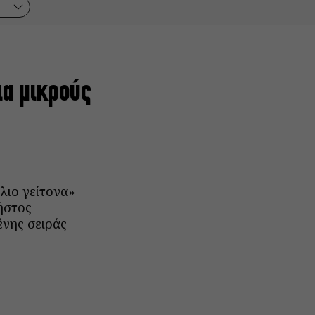
ια μικρούς
λιο γείτονα»
ήστος
νης σειράς