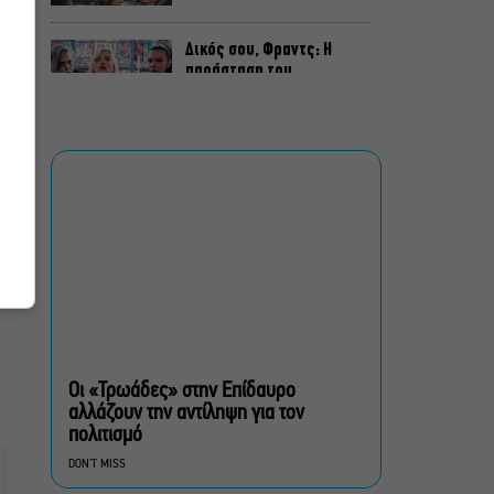
Δικός σου, Φραντς: Η
παράσταση του
Αλέξανδρου Διαμαντή
ξανά στην Γερμανόφωνη
Ευαγγελική Εκκλησία
«Ριφιφί»: Σε Α’
τηλεοπτική προβολή η
σειρά φαινόμενο του
Σωτήρη Τσαφούλια
Ρωγμές: Η σόλο
χοροθεατρική
περφόρμανς της
Χριστίνας Κυριαζίδη στο
Οι «Τρωάδες» στην Επίδαυρο
Δημοτικό Θέατρο Πειραιά
αλλάζουν την αντίληψη για τον
πολιτισμό
Τόσο Όσο: Η stand-up
DON'T MISS
comedy των Φουντούλη-
Σπηλιόπουλου στην