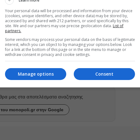
Learn more
συγγραφέας, όσο και σε κύκλους σεμιναρίων, πάντα με
Your personal data will be processed and information from your device
τίχους που θα προκύψουν από το παιχνίδι, θα τους
(cookies, unique identifiers, and other device data) may be stored by,
ρ και θα τους τραγουδήσει η Ανδριάνα Μπάμπαλη με όλα
accessed by and shared with 212 partners, or used specifically by this
site. We and our partners may use precise geolocation data.
List of
partners.
Some vendors may process your personal data on the basis of legitimate
interest, which you can object to by managing your options below. Look
for a link at the bottom of this page or in the site menu to manage or
ραστηριότητες για παιδιά
Κυριακή πρωί στο Μέγαρο
withdraw consent in privacy and cookie settings.
Manage options
Consent
ρθρα μας στα αποτελέσματα αναζητησης
του monopoli.gr στην Google