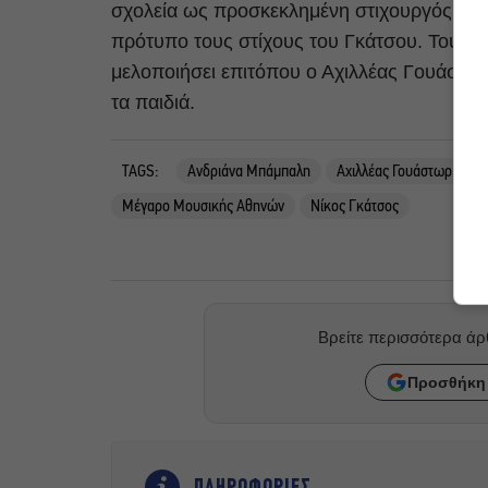
σχολεία ως προσκεκλημένη στιχουργός και 
πρότυπο τους στίχους του Γκάτσου. Τους σ
μελοποιήσει επιτόπου ο Αχιλλέας Γουάστω
τα παιδιά.
TAGS:
Ανδριάνα Μπάμπαλη
Αχιλλέας Γουάστωρ
δ
Μέγαρο Μουσικής Αθηνών
Νίκος Γκάτσος
Βρείτε περισσότερα ά
Προσθήκη 