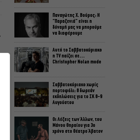
Παναγώτης Χ. Βούρος: Η
“Παραξενιά” είναι η
δύναμή μας να μπορούμε
να διαφέρουμε
,
Αυτό το Σαββατοκύριακο
η TV παίζει σε…
Christopher Nolan mode
Σαββατοκύριακο χωρίς
πορτοφόλι: 8 δωρεάν
εκδηλώσεις για το ΣΚ 8-9
Αυγούστου
α
Οι Λέξεις των Άλλων, του
Μάνου Θηραίου για 3ο
χρόνο στο Θέατρο Άβατον