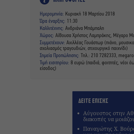
ΠΛΗΡΟΦΟΡΙΕΣ
Ημερομηνία:
Κυριακή 18 Μαρτίου 2018
Ώρα έναρξης:
11:30
Καλλιτέχνης:
Ανδριάνα Μπάμπαλη
Χώρος:
Αίθουσα Χρήστος Λαμπράκης, Μέγαρο Μο
Συμμετέχουν:
Αχιλλέας Γουάστωρ (πιάνο, μουσικο
σχολιασμός τραγουδιών, στιχουργικό παιχνίδι)
Σημεία Προπώλησης:
Τηλ.: 210 7282333, megaron
Τιμή εισιτηρίου:
8 ευρώ (παιδιά, φοιτητές, νέοι 
είσοδος)
ΔΕΙΤΕ ΕΠΙΣΗΣ
Αύγουστος στην Αθή
διακοπές να μοιάζο
Παναγώτης Χ. Βούρο