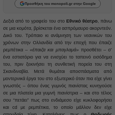
Προσθήκη του monopoli.gr στην Google
Δεξιά από το γραφείο του στο
Εθνικό θέατρο
, πάνω
σε μια κομότα, βρίσκεται ένα ασπρόμαυρο ακορντεόν.
Δικό του. Τρόπαιο κι ανάμνηση των νεανικών του
χρόνων στην Ολλανδία από την εποχή που έπαιζε
ρεμπέτικα –
«έπαιζα και μπαγλαμά»
προσθέτει – σ’
ένα εστιατόριο για να ενισχύει το ταπεινό εισόδημα
του, πριν ξεκινήσει τη συνθετική πορεία του στη
Σκανδιναβία. Μετά θυμάται αποσπάσματα από
μοντερνικά έργα του στο εξωτερικό όταν πια είχε γίνει
γνωστός – όπου ένας γυμνός πιανίστας κυνηγούσε
σε μια πλατεία μια γυμνή πιανίστρια – και στο τέλος
σου “πετάει” πως στο ενδιάμεσο είχε κυκλοφορήσει
και cd με ρεμπέτικα, το οποίο μάλλον δεν είχε
σπουδαία τύχη. Καταλήγεις πως ο
Θοδωρής