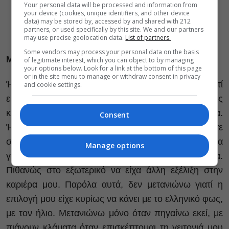
Your personal data will be processed and information from
καλύτερα
your device (cookies, unique identifiers, and other device
data) may be stored by, accessed by and shared with 212
partners, or used specifically by this site. We and our partners
may use precise geolocation data.
List of partners.
Some vendors may process your personal data on the basis
Μετανιώσατε που δεν μείνατε στο εξωτερικό;
of legitimate interest, which you can object to by managing
your options below. Look for a link at the bottom of this page
or in the site menu to manage or withdraw consent in privacy
Ήμουν πολύ τυχερός όταν γύρισα στην Ελλάδα γιατί
and cookie settings.
είχα ήδη δυο παραγγελίες από το Μέγαρο Μουσικής
και ήξερα ότι για τα επόμενα χρόνια θα είχα χρήματα.
Consent
Ήταν εύκολη η μετάβαση μου εδώ κι εξάλλου τότε
σκεφτόμουν να ζήσω και λίγα χρόνια στην Ελλάδα
Manage options
γιατί βρισκόμουν ήδη 17 χρόνια στην Ολλανδία.
Πιθανώς στο εξωτερικό να είχα άλλη εξέλιξη στην
καριέρα μου. Παρόλα αυτά, δεν μετανιώνω γιατί η
επιλογή μου είχε κυρίως να κάνει με το ελληνικό φως,
με τον ήλιο. Μετανιώνω μόνο όταν πηγαίνω εκεί, με
πιάνουν κλάματα όταν επισκέπτομαι τη γειτονιά μου