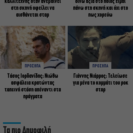
καλλιτέχνης όταν ανεβαίνει
δίνω αξία στο ποιος είμαι
στη σκηνή οφείλει να
πάνω στη σκηνή και όχι στο
αισθάνεται σταρ
πως χορεύω
ΠΡΟΣΩΠΑ
ΠΡΟΣΩΠΑ
Tάσος Ιορδανίδης: Νιώθω
Γιάννης Νιάρρος: Τελείωσε
ασφάλεια κρατώντας
για μένα το κομμάτι του ροκ
ταπεινή στάση απέναντι στα
σταρ
πράγματα
Τα πιο Δημοφιλή