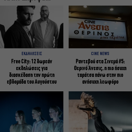
ΕΚΔΗΛΩΣΕΙΣ
CINE NEWS
Free City: 12 δωρεάν
Ραντεβού στα Σινεμά #5:
εκδηλώσεις για
Θερινό Άνεσις, η πιο ήσυχη
διασκέδαση την πρώτη
ταράτσα πάνω στην πιο
εβδομάδα του Αυγούστου
ανήσυχη λεωφόρο