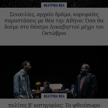
ΘΕΑΤΡΙΚΑ ΝΕΑ
Συναυλίες, αρχαίο δράμα, κορυφαίες
παραστάσεις με θέα την Αθήνα: Όσα θα
δούμε στο Θέατρο Λυκαβηττού μέχρι τον
Οκτώβριο
ΘΕΑΤΡΙΚΑ ΝΕΑ
πολίτες β’ κατηγορίας: Το φθινόπωρο