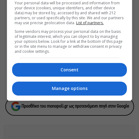
κάνουμε στην πόλη από Παρασκευή
Your personal data will be processed and information from
your device (cookies, unique identifiers, and other device
έως Κυριακή 7-9 Αυγούστου
data) may be stored by, accessed by and shared with 212
partners, or used specifically by this site. We and our partners
may use precise geolocation data.
List of partners.
Some vendors may process your personal data on the basis
of legitimate interest, which you can object to by managing
ΕΓΓΡΑΦΕΙΤΕ ΣΤΟ NEWSLETTER ΜΑΣ
your options below. Look for a link at the bottom of this page
or in the site menu to manage or withdraw consent in privacy
Βρες καθημερινά στο email σου τα πιο δημοφιλή θέματα
and cookie settings.
του Monopoli.gr και ό,τι καλύτερο συμβαίνει στην πόλη!
Consent
ΠΟΛΙΤΙΚΗ ΠΡΟΣΤΑΣΙΑΣ ΑΠΟΡΡΗΤΟΥ
Manage options
Προσθήκη του monopoli.gr ως προτεινόμενη πηγή στην Google