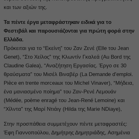
και των αξιών της.
Τα πέντε έργα μεταφράστηκαν ειδικά για το
Φεστιβάλ και παρουσιάζονται για πρώτη φορά στην
Ελλάδα.
Πρόκειται για το “Εκείνη” του Ζαν Ζενέ (Elle του Jean
Genet), “Στο Χείλος” της Κλωντίν Γκαλεά (Au Bord της
Claudine Galea), “Αναζήτηση Εργασίας. Έργο σε 30
θραύσματα” του Μισέλ Βιναβέρ (La Demande d’emploi.
Pièce en trente morceaux του Michel Vinaver), “Μήδεια,
ένα μανιασμένο ποίημα” του Ζαν-Ρενέ Λεμουάν
(Médée, poème enragé του Jean-René Lemoine) και
“Χίλντα” της Μαρί Ντιάιγ (Hilda της Marie NDiaye),
Στην προσπάθεια συμμετέχουν πέντε μεταφραστές:
Έφη Γιαννοπούλου, Δημήτρης Δημητριάδης, Ασημένια