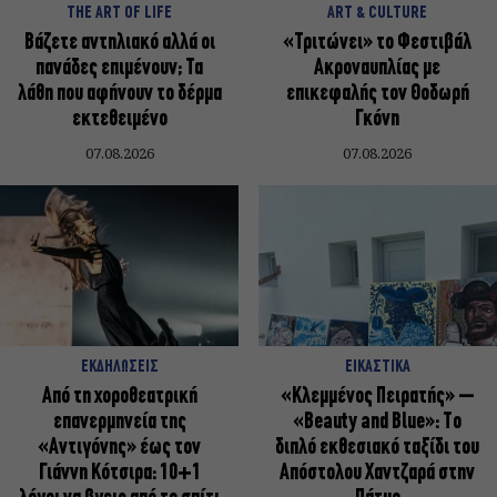
THE ART OF LIFE
ART & CULTURE
Βάζετε αντηλιακό αλλά οι
«Τριτώνει» το Φεστιβάλ
πανάδες επιμένουν; Τα
Ακροναυπλίας με
λάθη που αφήνουν το δέρμα
επικεφαλής τον Θοδωρή
εκτεθειμένο
Γκόνη
07.08.2026
07.08.2026
ΕΚΔΗΛΩΣΕΙΣ
ΕΙΚΑΣΤΙΚΑ
Από τη χοροθεατρική
«Κλεμμένος Πειρατής» –
επανερμηνεία της
«Beauty and Blue»: Το
«Αντιγόνης» έως τον
διπλό εκθεσιακό ταξίδι του
Γιάννη Κότσιρα: 10+1
Απόστολου Χαντζαρά στην