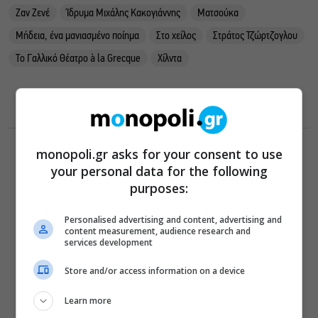
Ζαν Ζενέ
Ίδρυμα Μιχάλης Κακογιάννης
Ματσούκα
Μήδεια, ένα μανιασμένο ποίημα
Στο χείλος
Στράτος Τζώρτζογλου
Το Γαλλικό Θέατρο à la Grecque
Χίλντα
monopoli.gr asks for your consent to use
your personal data for the following
ΔΕΙΤΕ ΕΠΙΣΗΣ
purposes:
Βάζετε αντηλιακό αλλά οι πανάδες
Personalised advertising and content, advertising and
επιμένουν; Τα λάθη που αφήνουν το
content measurement, audience research and
δέρμα εκτεθειμένο
services development
«Τριτώνει» το Φεστιβάλ
Store and/or access information on a device
Ακροναυπλίας με επικεφαλής τον
Θοδωρή Γκόνη
Learn more
Θέατρο, συναυλίες, εκθέσεις: Τι