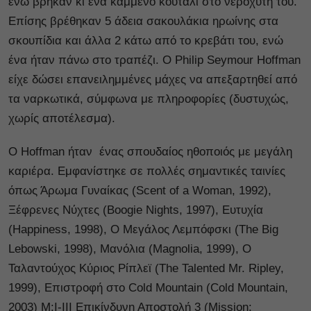
ενώ βρήκαν κι ένα καμμένο κουτάλι στο νεροχύτη του.
Επίσης βρέθηκαν 5 άδεια σακουλάκια ηρωίνης στα
σκουπίδια και άλλα 2 κάτω από το κρεβάτι του, ενώ
ένα ήταν πάνω στο τραπέζι. Ο Philip Seymour Hoffman
είχε δώσει επανειλημμένες μάχες να απεξαρτηθεί από
τα ναρκωτικά, σύμφωνα με πληροφορίες (δυστυχώς,
χωρίς αποτέλεσμα).
O Hoffman ήταν ένας σπουδαίος ηθοποιός με μεγάλη
καριέρα. Εμφανίστηκε σε πολλές σημαντικές ταινίες
όπως Άρωμα Γυναίκας (Scent of a Woman, 1992),
Ξέφρενες Νύχτες (Boogie Nights, 1997), Ευτυχία
(Happiness, 1998), Ο Μεγάλος Λεμπόφσκι (The Big
Lebowski, 1998), Μανόλια (Magnolia, 1999), Ο
Ταλαντούχος Κύριος Ρίπλεϊ (The Talented Mr. Ripley,
1999), Επιστροφή στο Cold Mountain (Cold Mountain,
2003)
M:I-III Επικίνδυνη Αποστολή 3 (Mission: