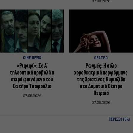
07.08.2026
CINE NEWS
ΘΕΑΤΡΟ
«Ριφιφί»: Σε Α’
Ρωγμές: Η σόλο
τηλεοπτική προβολή η
χοροθεατρική περφόρμανς
σειρά φαινόμενο του
της Χριστίνας Κυριαζίδη
Σωτήρη Τσαφούλια
στο Δημοτικό Θέατρο
Πειραιά
07.08.2026
07.08.2026
ΠΕΡΙΣΣΟΤΕΡΑ