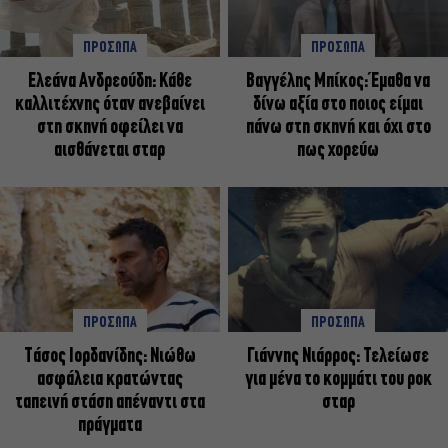
ΠΡΟΣΩΠΑ
ΠΡΟΣΩΠΑ
Ελεάνα Ανδρεούδη: Κάθε
Βαγγέλης Μπίκος: Έμαθα να
καλλιτέχνης όταν ανεβαίνει
δίνω αξία στο ποιος είμαι
στη σκηνή οφείλει να
πάνω στη σκηνή και όχι στο
αισθάνεται σταρ
πως χορεύω
ΠΡΟΣΩΠΑ
ΠΡΟΣΩΠΑ
Tάσος Ιορδανίδης: Νιώθω
Γιάννης Νιάρρος: Τελείωσε
ασφάλεια κρατώντας
για μένα το κομμάτι του ροκ
ταπεινή στάση απέναντι στα
σταρ
πράγματα