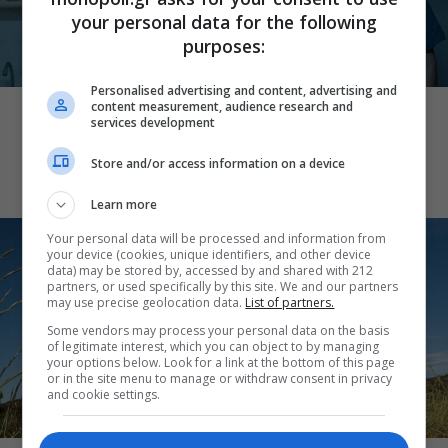
your personal data for the following
purposes:
CINE NEWS
Personalised advertising and content, advertising and
«Θάλασσα από γυαλί»: Παγκόσμια
content measurement, audience research and
services development
πρεμιέρα για τη νέα ταινία του Αλέξη
Αλεξίου
Store and/or access information on a device
Learn more
Your personal data will be processed and information from
your device (cookies, unique identifiers, and other device
data) may be stored by, accessed by and shared with 212
partners, or used specifically by this site. We and our partners
may use precise geolocation data.
List of partners.
Some vendors may process your personal data on the basis
of legitimate interest, which you can object to by managing
your options below. Look for a link at the bottom of this page
or in the site menu to manage or withdraw consent in privacy
and cookie settings.
CINE NEWS