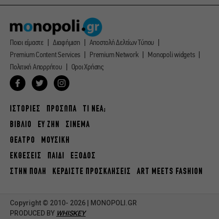
Ποιοι είμαστε
Διαφήμιση
Αποστολή Δελτίων Τύπου
Premium Content Services
Premium Network
Monopoli widgets
Πολιτική Απορρήτου
Οροι Χρήσης
ΙΣΤΟΡΙΕΣ
ΠΡΟΣΩΠΑ
ΤΙ ΝΕΑ;
ΒΙΒΛΙΟ
ΕΥ ΖΗΝ
ΣΙΝΕΜΑ
ΘΕΑΤΡΟ
ΜΟΥΣΙΚΗ
ΕΚΘΕΣΕΙΣ
ΠΑΙΔΙ
ΕΞΟΔΟΣ
ΣΤΗΝ ΠΟΛΗ
ΚΕΡΔΙΣΤΕ ΠΡΟΣΚΛΗΣΕΙΣ
ART MEETS FASHION
Copyright © 2010- 2026 | MONOPOLI.GR
PRODUCED BY
WHISKEY