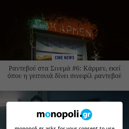
CINE NEWS
Ραντεβού στα Σινεμά #6: Κάρμεν, εκεί
όπου η γειτονιά δίνει σινεφίλ ραντεβού
monopoli.gr asks for your consent to use