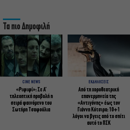
Τα πιο Δημοφιλή
CINE NEWS
ΕΚΔΗΛΩΣΕΙΣ
«Ριφιφί»: Σε Α’
Από τη χοροθεατρική
τηλεοπτική προβολή η
επανερμηνεία της
σειρά φαινόμενο του
«Αντιγόνης» έως τον
Σωτήρη Τσαφούλια
Γιάννη Κότσιρα: 10+1
λόγοι να βγεις από το σπίτι
αυτό το ΠΣΚ