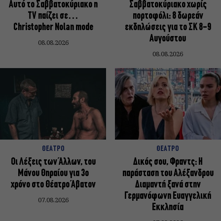
Αυτό το Σαββατοκύριακο η
Σαββατοκύριακο χωρίς
TV παίζει σε…
πορτοφόλι: 8 δωρεάν
Christopher Nolan mode
εκδηλώσεις για το ΣΚ 8-9
Αυγούστου
08.08.2026
08.08.2026
ΘΕΑΤΡΟ
ΘΕΑΤΡΟ
Οι Λέξεις των Άλλων, του
Δικός σου, Φραντς: Η
Μάνου Θηραίου για 3ο
παράσταση του Αλέξανδρου
χρόνο στο Θέατρο Άβατον
Διαμαντή ξανά στην
Γερμανόφωνη Ευαγγελική
07.08.2026
Εκκλησία