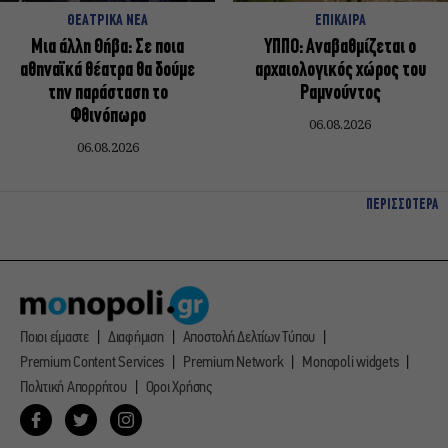
ΘΕΑΤΡΙΚΑ ΝΕΑ
ΕΠΙΚΑΙΡΑ
Μια άλλη Θήβα: Σε ποια
ΥΠΠΟ: Αναβαθμίζεται ο
αθηναϊκά θέατρα θα δούμε
αρχαιολογικός χώρος του
την παράσταση το
Ραμνούντος
Φθινόπωρο
06.08.2026
06.08.2026
ΠΕΡΙΣΣΟΤΕΡΑ
Ποιοι είμαστε
Διαφήμιση
Αποστολή Δελτίων Τύπου
Premium Content Services
Premium Network
Monopoli widgets
Πολιτική Απορρήτου
Οροι Χρήσης