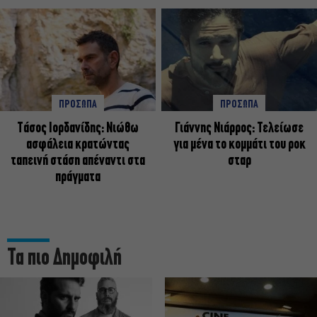
ΠΡΟΣΩΠΑ
ΠΡΟΣΩΠΑ
Tάσος Ιορδανίδης: Νιώθω
Γιάννης Νιάρρος: Τελείωσε
ασφάλεια κρατώντας
για μένα το κομμάτι του ροκ
ταπεινή στάση απέναντι στα
σταρ
πράγματα
Τα πιο Δημοφιλή