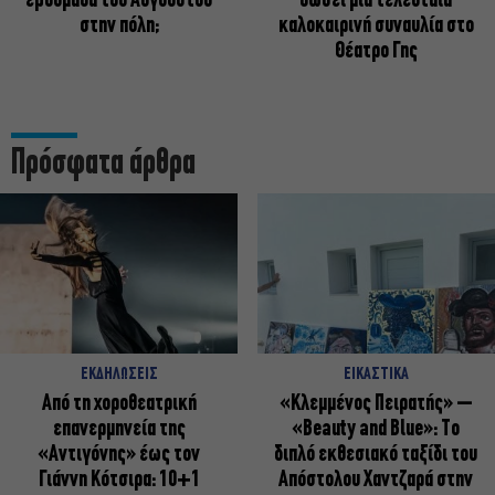
εβδομάδα του Αυγούστου
δώσει μια τελευταία
στην πόλη;
καλοκαιρινή συναυλία στο
Θέατρο Γης
Πρόσφατα άρθρα
ΕΚΔΗΛΩΣΕΙΣ
ΕΙΚΑΣΤΙΚΑ
Από τη χοροθεατρική
«Κλεμμένος Πειρατής» –
επανερμηνεία της
«Beauty and Blue»: Το
«Αντιγόνης» έως τον
διπλό εκθεσιακό ταξίδι του
Γιάννη Κότσιρα: 10+1
Απόστολου Χαντζαρά στην