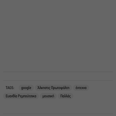
TAGS:
google
Άλκηστις Πρωτοψάλτη
έντεχνα
Ευανθία Ρεμπούτσικα
μουσική
Παλλάς