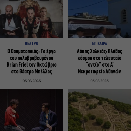
ΘΕΑΤΡΟ
ΕΠΙΚΑΙΡΑ
Ο Θαυματοποιός: Το έργο
Λάκης Χαλκιάς: Πλήθος
του πολυβραβευμένου
κόσμου στο τελευταίο
Brian Friel τον Οκτώβριο
“αντίο” στο Α’
στο Θέατρο Μπέλλος
Νεκροταφείο Αθηνών
06.08.2026
06.08.2026