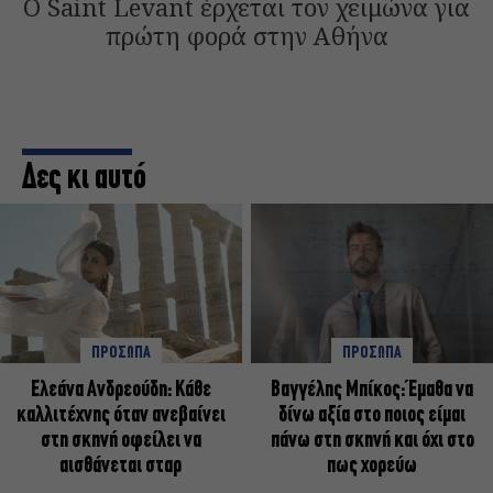
Ο Saint Levant έρχεται τον χειμώνα για
πρώτη φορά στην Αθήνα
Δες κι αυτό
ΠΡΟΣΩΠΑ
ΠΡΟΣΩΠΑ
Ελεάνα Ανδρεούδη: Κάθε
Βαγγέλης Μπίκος: Έμαθα να
καλλιτέχνης όταν ανεβαίνει
δίνω αξία στο ποιος είμαι
στη σκηνή οφείλει να
πάνω στη σκηνή και όχι στο
αισθάνεται σταρ
πως χορεύω