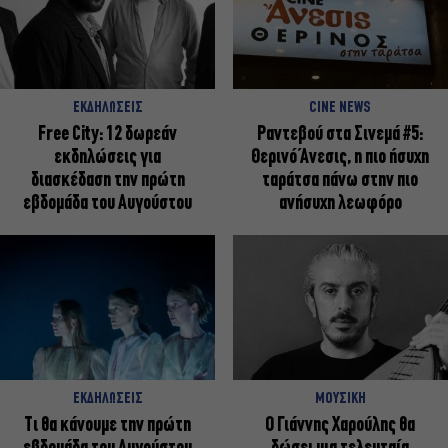
ΕΚΔΗΛΩΣΕΙΣ
CINE NEWS
Free City: 12 δωρεάν
Ραντεβού στα Σινεμά #5:
εκδηλώσεις για
Θερινό Άνεσις, η πιο ήσυχη
διασκέδαση την πρώτη
ταράτσα πάνω στην πιο
εβδομάδα του Αυγούστου
ανήσυχη λεωφόρο
ΕΚΔΗΛΩΣΕΙΣ
ΜΟΥΣΙΚΗ
Τι θα κάνουμε την πρώτη
Ο Γιάννης Χαρούλης θα