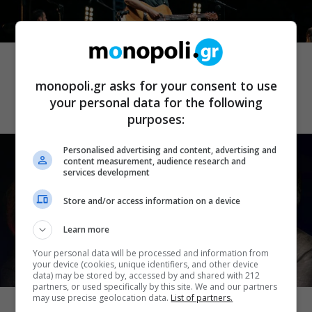
ΜΟΥΣΙΚΑ ΝΕΑ
Σωκράτης Μάλαμας: Τον Σεπτέμβριο
στο Κατράκειο για δύο τελευταίες
monopoli.gr asks for your consent to use
καλοκαιρινές συναυλίες
your personal data for the following
purposes:
Personalised advertising and content, advertising and
content measurement, audience research and
services development
Store and/or access information on a device
Learn more
Your personal data will be processed and information from
your device (cookies, unique identifiers, and other device
data) may be stored by, accessed by and shared with 212
ΜΟΥΣΙΚΗ
partners, or used specifically by this site. We and our partners
may use precise geolocation data.
List of partners.
Το Ροκ το Ελληνικό: Κώστας Τουρνάς