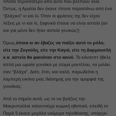
τίποτα περισσότερο από αυτό που βλέπουν όλοι.
Όντως, η Αμαλία δεν έκανε τίποτα παραπάνω από ένα
“βλάχικο” νι και λι. Όταν οι φράσεις της δεν είχαν
λέξεις με νι και λι, ξαφνικά έπαυε να είναι αστεία (αν
και για μένα δεν ήταν αστεία γενικώς!)
Όμως,
όποια κι αν έβαζες να παίξει αυτό το ρόλο,
είτε την Ζυγούλη, είτε την Καγιά, είτε τη Δαρμουσλή
κ.α. αστεία θα φαινόταν στο κοινό
. Το κόνσεπτ ήθελε
απλά μια ωραία γυναίκα με σώμα μοντέλου, να μιλάει
σαν “βλάχα”. Διότι, έτσι, και καλά, παρωδείται η
λαμπερή εικόνα μιας διάσημης για την ομορφιά της
γυναίκας.
Από το σημείο αυτό, ως το να βγάζεις την
Μακρυπούλια ταλαντούχα κωμική ηθοποιό, επειδή το
Παρά 5 έκανε μεγάλα νούμερα τηλεθέασης, υπάρχει