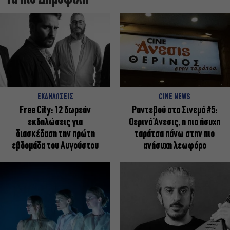
ΕΚΔΗΛΩΣΕΙΣ
CINE NEWS
Free City: 12 δωρεάν
Ραντεβού στα Σινεμά #5:
εκδηλώσεις για
Θερινό Άνεσις, η πιο ήσυχη
διασκέδαση την πρώτη
ταράτσα πάνω στην πιο
εβδομάδα του Αυγούστου
ανήσυχη λεωφόρο