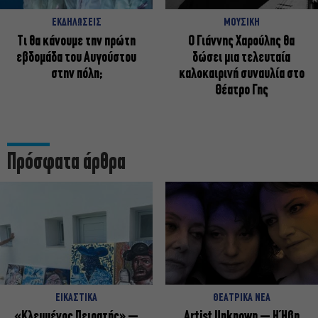
ΕΚΔΗΛΩΣΕΙΣ
ΜΟΥΣΙΚΗ
Τι θα κάνουμε την πρώτη
Ο Γιάννης Χαρούλης θα
εβδομάδα του Αυγούστου
δώσει μια τελευταία
στην πόλη;
καλοκαιρινή συναυλία στο
Θέατρο Γης
Πρόσφατα άρθρα
ΕΙΚΑΣΤΙΚΑ
ΘΕΑΤΡΙΚΑ ΝΕΑ
«Κλεμμένος Πειρατής» –
Artist Unknown – Η Ήβη