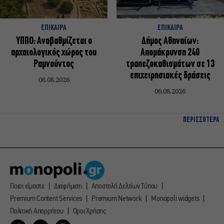
ΕΠΙΚΑΙΡΑ
ΕΠΙΚΑΙΡΑ
ΥΠΠΟ: Αναβαθμίζεται ο
Δήμος Αθηναίων:
αρχαιολογικός χώρος του
Απομάκρυνση 240
Ραμνούντος
τραπεζοκαθισμάτων σε 13
επιχειρησιακές δράσεις
06.08.2026
06.08.2026
ΠΕΡΙΣΣΟΤΕΡΑ
Ποιοι είμαστε
Διαφήμιση
Αποστολή Δελτίων Τύπου
Premium Content Services
Premium Network
Monopoli widgets
Πολιτική Απορρήτου
Οροι Χρήσης