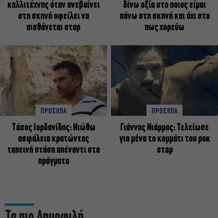
καλλιτέχνης όταν ανεβαίνει
δίνω αξία στο ποιος είμαι
στη σκηνή οφείλει να
πάνω στη σκηνή και όχι στο
αισθάνεται σταρ
πως χορεύω
ΠΡΟΣΩΠΑ
ΠΡΟΣΩΠΑ
Tάσος Ιορδανίδης: Νιώθω
Γιάννης Νιάρρος: Τελείωσε
ασφάλεια κρατώντας
για μένα το κομμάτι του ροκ
ταπεινή στάση απέναντι στα
σταρ
πράγματα
Τα πιο Δημοφιλή