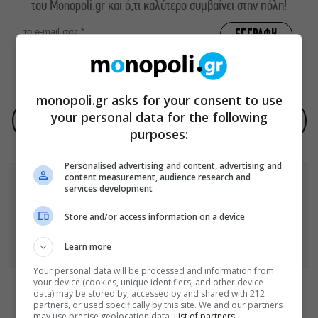
του Monopoli.gr και ό,τι καλύτερο συμβαίνει στην πόλη!
ΠΟΛΙΤΙΚΗ ΠΡΟΣΤΑΣΙΑΣ ΑΠΟΡΡΗΤΟΥ
monopoli.gr asks for your consent to use
your personal data for the following
Προσθήκη του monopoli.gr ως προτεινόμενη πηγή στην Google
purposes:
Personalised advertising and content, advertising and
content measurement, audience research and
services development
ΑΚΟΛΟΥΘΗΣΕ ΤΟ MONOPOLI.GR ΚΑΙ ΣΤΟ INSTAGRAM!
Store and/or access information on a device
ΑΚΟΛΟΥΘΗΣΤΕ ΤΟ
MONOPOLI.GR ΣΤΟ GOOGLE NEWS
ΓΙΑ
Learn more
ΟΛΕΣ ΤΙΣ ΕΙΔΗΣΕΙΣ ΤΗΣ ΗΜΕΡΑΣ
Your personal data will be processed and information from
your device (cookies, unique identifiers, and other device
data) may be stored by, accessed by and shared with 212
Οι «Τρωάδες» στην Επίδαυρο
partners, or used specifically by this site. We and our partners
may use precise geolocation data.
List of partners.