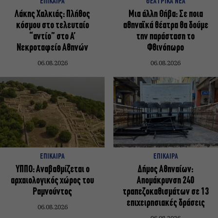
ΕΠΙΚΑΙΡΑ
ΘΕΑΤΡΙΚΑ ΝΕΑ
Λάκης Χαλκιάς: Πλήθος
Μια άλλη Θήβα: Σε ποια
κόσμου στο τελευταίο
αθηναϊκά θέατρα θα δούμε
“αντίο” στο Α’
την παράσταση το
Νεκροταφείο Αθηνών
Φθινόπωρο
06.08.2026
06.08.2026
ΕΠΙΚΑΙΡΑ
ΕΠΙΚΑΙΡΑ
ΥΠΠΟ: Αναβαθμίζεται ο
Δήμος Αθηναίων:
αρχαιολογικός χώρος του
Απομάκρυνση 240
Ραμνούντος
τραπεζοκαθισμάτων σε 13
επιχειρησιακές δράσεις
06.08.2026
06.08.2026