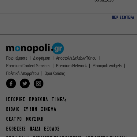
ΠΕΡΙΣΣΟΤΕΡΑ
Ποιοι είμαστε
Διαφήμιση
Αποστολή Δελτίων Τύπου
Premium Content Services
Premium Network
Monopoli widgets
Πολιτική Απορρήτου
Οροι Χρήσης
ΙΣΤΟΡΙΕΣ
ΠΡΟΣΩΠΑ
ΤΙ ΝΕΑ;
ΒΙΒΛΙΟ
ΕΥ ΖΗΝ
ΣΙΝΕΜΑ
ΘΕΑΤΡΟ
ΜΟΥΣΙΚΗ
ΕΚΘΕΣΕΙΣ
ΠΑΙΔΙ
ΕΞΟΔΟΣ