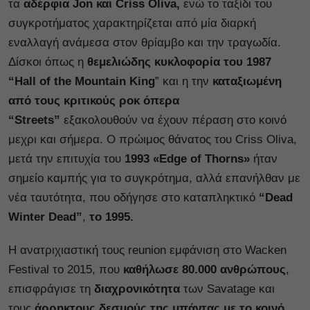
τα
αδέρφια Jon και Criss Oliva,
ενώ το ταξίδι του
συγκροτήματος χαρακτηρίζεται από μία διαρκή
εναλλαγή ανάμεσα στον θρίαμβο και την τραγωδία.
Δίσκοι όπως η
θεμελιώδης κυκλοφορία του 1987
“Hall of the Mountain King
” και η την
καταξιωμένη
από τους κριτικούς ροκ όπερα
“Streets”
εξακολουθούν να έχουν πέραση στο κοινό
μεχρι και σήμερα. Ο πρώιμος θάνατος του Criss Oliva,
μετά την επιτυχία του
1993 «Edge of Thorns»
ήταν
σημείο καμπής για το συγκρότημα, αλλά επανήλθαν με
νέα ταυτότητα, που οδήγησε στο καταπληκτικό
“Dead
Winter Dead”
,
το 1995.
Η ανατριχιαστική τους reunion εμφάνιση στο Wacken
Festival το 2015, που
καθήλωσε 80.000 ανθρώπους
,
επισφράγισε τη
διαχρονικότητ
α
των Savatage και
τους
άρρηκτους δεσμούς της μπάντας με το κοινό