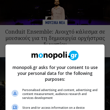
ΜΟΥΣΙΚΑ ΝΕΑ
Conduit Ensemble: Ανοιχτό κάλεσμα σε
μουσικούς για τη δημιουργία ορχήστρας
δωματίου
monopoli.gr asks for your consent to use
your personal data for the following
purposes:
Personalised advertising and content, advertising and
content measurement, audience research and
services development
Store and/or access information on a device
ΘΕΑΤΡΙΚΑ ΝΕΑ