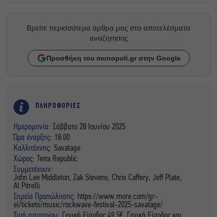
Βρείτε περισσότερα άρθρα μας στα αποτελέσματα
αναζητησης
Προσθήκη του monopoli.gr στην Google
ΠΛΗΡΟΦΟΡΙΕΣ
Ημερομηνία:
Σάββατο 28 Ιουνίου 2025
Ώρα έναρξης:
18:00
Καλλιτέχνης:
Savatage
Χώρος:
Terra Republic
Συμμετέχουν:
John Lee Middleton, Zak Stevens, Chris Caffery, Jeff Plate,
Al Pitrelli
Σημεία Προπώλησης:
https://www.more.com/gr-
el/tickets/music/rockwave-festival-2025-savatage/
Τιμή εισιτηρίου:
Γενική Είσοδος 49.5€, Γενική Είσοδος και