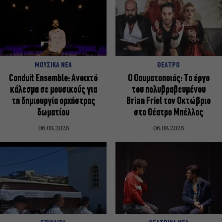
ΜΟΥΣΙΚΑ ΝΕΑ
ΘΕΑΤΡΟ
Conduit Ensemble: Ανοιχτό
Ο Θαυματοποιός: Το έργο
κάλεσμα σε μουσικούς για
του πολυβραβευμένου
τη δημιουργία ορχήστρας
Brian Friel τον Οκτώβριο
δωματίου
στο Θέατρο Μπέλλος
06.08.2026
06.08.2026