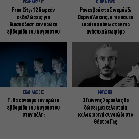
ΕΚΔΗΛΩΣΕΙΣ
CINE NEWS
Free City: 12 δωρεάν
Ραντεβού στα Σινεμά #5:
εκδηλώσεις για
Θερινό Άνεσις, η πιο ήσυχη
διασκέδαση την πρώτη
ταράτσα πάνω στην πιο
εβδομάδα του Αυγούστου
ανήσυχη λεωφόρο
ΕΚΔΗΛΩΣΕΙΣ
ΜΟΥΣΙΚΗ
Τι θα κάνουμε την πρώτη
Ο Γιάννης Χαρούλης θα
εβδομάδα του Αυγούστου
δώσει μια τελευταία
στην πόλη;
καλοκαιρινή συναυλία στο
Θέατρο Γης