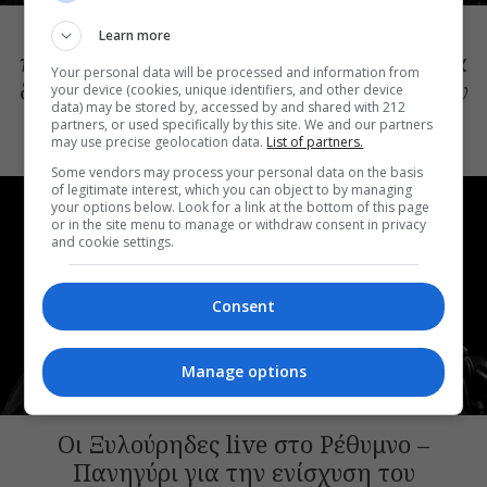
Συναυλίες, αρχαίο δράμα, κορυφαίες
Learn more
παραστάσεις με θέα την Αθήνα: Όσα θα
Your personal data will be processed and information from
δούμε στο Θέατρο Λυκαβηττού μέχρι τον
your device (cookies, unique identifiers, and other device
data) may be stored by, accessed by and shared with 212
Οκτώβριο
partners, or used specifically by this site. We and our partners
may use precise geolocation data.
List of partners.
Some vendors may process your personal data on the basis
of legitimate interest, which you can object to by managing
your options below. Look for a link at the bottom of this page
or in the site menu to manage or withdraw consent in privacy
and cookie settings.
Consent
Manage options
ΜΟΥΣΙΚΑ ΝΕΑ
Οι Ξυλούρηδες live στο Ρέθυμνο –
Πανηγύρι για την ενίσχυση του