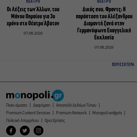
ΘΕΑΤΡΟ
ΘΕΑΤΡΟ
Οι Λέξεις των Άλλων, του
Δικός σου, Φραντς: Η
Μάνου Θηραίου για 3ο
παράσταση του Αλέξανδρου
χρόνο στο Θέατρο Άβατον
Διαμαντή ξανά στην
Γερμανόφωνη Ευαγγελική
07.08.2026
Εκκλησία
07.08.2026
ΠΕΡΙΣΣΟΤΕΡΑ
Ποιοι είμαστε
Διαφήμιση
Αποστολή Δελτίων Τύπου
Premium Content Services
Premium Network
Monopoli widgets
Πολιτική Απορρήτου
Οροι Χρήσης