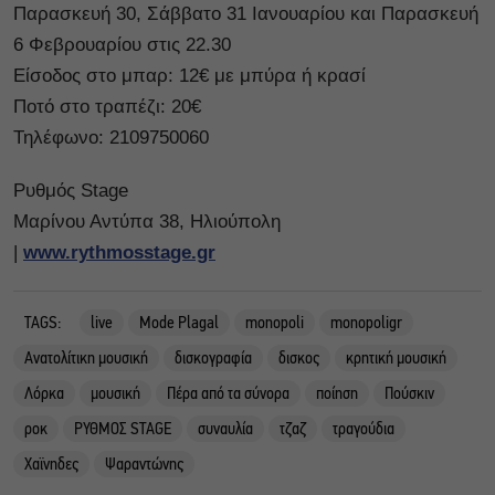
Παρασκευή 30, Σάββατο 31 Ιανουαρίου και Παρασκευή
6 Φεβρουαρίου στις 22.30
Είσοδος στο μπαρ: 12€ με μπύρα ή κρασί
Ποτό στο τραπέζι: 20€
Τηλέφωνο: 2109750060
Ρυθμός Stage
Μαρίνου Αντύπα 38, Η
λιούπολη
|
www.rythmosstage.gr
TAGS:
live
Mode Plagal
monopoli
monopoligr
Ανατολίτικη μουσική
δισκογραφία
δισκος
κρητική μουσική
Λόρκα
μουσική
Πέρα από τα σύνορα
ποίηση
Πούσκιν
ροκ
ΡΥΘΜΟΣ STAGE
συναυλία
τζαζ
τραγούδια
Χαϊνηδες
Ψαραντώνης