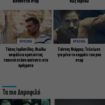
αισθάνεται σταρ
πως χορεύω
ΠΡΟΣΩΠΑ
ΠΡΟΣΩΠΑ
Tάσος Ιορδανίδης: Νιώθω
Γιάννης Νιάρρος: Τελείωσε
ασφάλεια κρατώντας
για μένα το κομμάτι του ροκ
ταπεινή στάση απέναντι στα
σταρ
πράγματα
Τα πιο Δημοφιλή