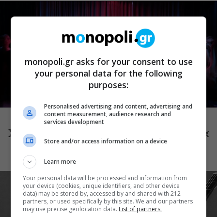
monopoli.gr asks for your consent to use
your personal data for the following
purposes:
ΜΟΥΣΙΚΗ
Personalised advertising and content, advertising and
content measurement, audience research and
Choreka: Η μουσική παράσταση του
services development
Χαράλαμπου Γωγιού φέρνει τη γυναικεία
Store and/or access information on a device
φωνή στη Μικρή Επίδαυρο
Learn more
Your personal data will be processed and information from
your device (cookies, unique identifiers, and other device
data) may be stored by, accessed by and shared with 212
partners, or used specifically by this site. We and our partners
may use precise geolocation data.
List of partners.