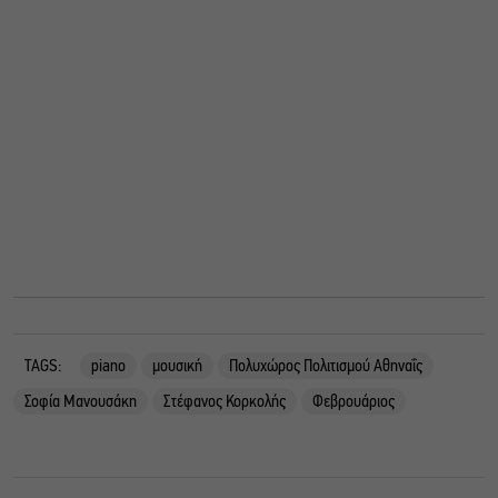
TAGS:
piano
μουσική
Πολυχώρος Πολιτισμού Αθηναΐς
Σοφία Μανουσάκη
Στέφανος Κορκολής
Φεβρουάριος