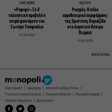
CINE NEWS
ΘΕΑΤΡΟ
«Ριφιφί»: Σε Α’
Ρωγμές: Η σόλο
τηλεοπτική προβολή η
χοροθεατρική περφόρμανς
σειρά φαινόμενο του
της Χριστίνας Κυριαζίδη
Σωτήρη Τσαφούλια
στο Δημοτικό Θέατρο
Πειραιά
07.08.2026
07.08.2026
ΠΕΡΙΣΣΟΤΕΡΑ
Ποιοι είμαστε
Διαφήμιση
Αποστολή Δελτίων Τύπου
Premium Content Services
Premium Network
Monopoli widgets
Πολιτική Απορρήτου
Οροι Χρήσης