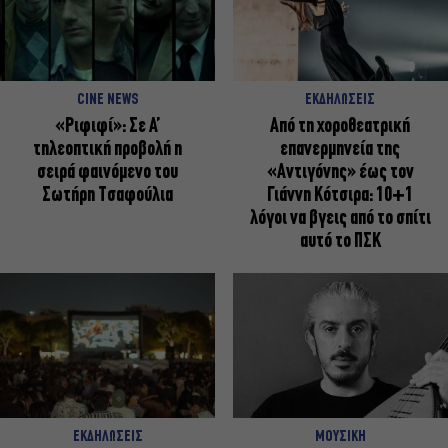
CINE NEWS
ΕΚΔΗΛΩΣΕΙΣ
«Ριφιφί»: Σε Α’
Από τη χοροθεατρική
τηλεοπτική προβολή η
επανερμηνεία της
σειρά φαινόμενο του
«Αντιγόνης» έως τον
Σωτήρη Τσαφούλια
Γιάννη Κότσιρα: 10+1
λόγοι να βγεις από το σπίτι
αυτό το ΠΣΚ
ΕΚΔΗΛΩΣΕΙΣ
ΜΟΥΣΙΚΗ