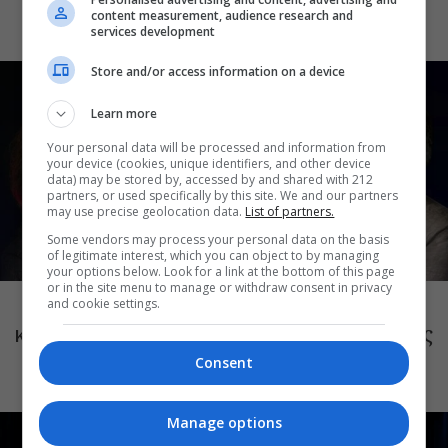
καλοκαιρινές συναυλίες
content measurement, audience research and
services development
Store and/or access information on a device
Learn more
Your personal data will be processed and information from
your device (cookies, unique identifiers, and other device
data) may be stored by, accessed by and shared with 212
partners, or used specifically by this site. We and our partners
may use precise geolocation data.
List of partners.
Some vendors may process your personal data on the basis
of legitimate interest, which you can object to by managing
your options below. Look for a link at the bottom of this page
ΜΟΥΣΙΚΗ
or in the site menu to manage or withdraw consent in privacy
Το Ροκ το Ελληνικό: Κώστας Τουρνάς
and cookie settings.
και Διονύσης Τσακνής στο Θέατρο Άλσος
ΔΕΗ
Consent
Manage options