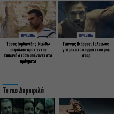
ΠΡΟΣΩΠΑ
ΠΡΟΣΩΠΑ
Tάσος Ιορδανίδης: Νιώθω
Γιάννης Νιάρρος: Τελείωσε
ασφάλεια κρατώντας
για μένα το κομμάτι του ροκ
ταπεινή στάση απέναντι στα
σταρ
πράγματα
Τα πιο Δημοφιλή