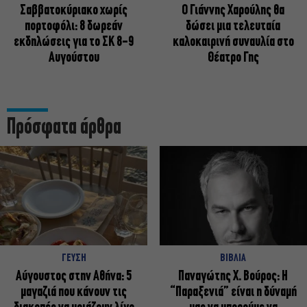
Σαββατοκύριακο χωρίς
Ο Γιάννης Χαρούλης θα
πορτοφόλι: 8 δωρεάν
δώσει μια τελευταία
εκδηλώσεις για το ΣΚ 8-9
καλοκαιρινή συναυλία στο
Αυγούστου
Θέατρο Γης
Πρόσφατα άρθρα
ΓΕΥΣΗ
ΒΙΒΛΙΑ
Αύγουστος στην Αθήνα: 5
Παναγώτης Χ. Βούρος: Η
μαγαζιά που κάνουν τις
“Παραξενιά” είναι η δύναμή