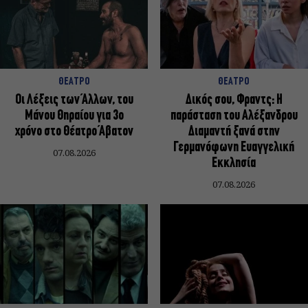
ΘΕΑΤΡΟ
ΘΕΑΤΡΟ
Οι Λέξεις των Άλλων, του
Δικός σου, Φραντς: Η
Μάνου Θηραίου για 3ο
παράσταση του Αλέξανδρου
χρόνο στο Θέατρο Άβατον
Διαμαντή ξανά στην
Γερμανόφωνη Ευαγγελική
07.08.2026
Εκκλησία
07.08.2026