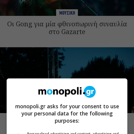
ΜΟΥΣΙΚΗ
Οι Gong για μία φθινοπωρινή συναυλία
στο Gazarte
monopoli.gr asks for your consent to use
ΜΟΥΣΙΚΑ ΝΕΑ
your personal data for the following
Σωκράτης Μάλαμας: Τον Σεπτέμβριο
purposes:
στο Κατράκειο για δύο τελευταίες
Personalised advertising and content, advertising and