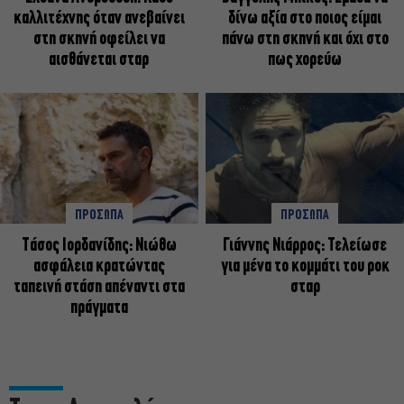
καλλιτέχνης όταν ανεβαίνει
δίνω αξία στο ποιος είμαι
στη σκηνή οφείλει να
πάνω στη σκηνή και όχι στο
αισθάνεται σταρ
πως χορεύω
ΠΡΟΣΩΠΑ
ΠΡΟΣΩΠΑ
Tάσος Ιορδανίδης: Νιώθω
Γιάννης Νιάρρος: Τελείωσε
ασφάλεια κρατώντας
για μένα το κομμάτι του ροκ
ταπεινή στάση απέναντι στα
σταρ
πράγματα