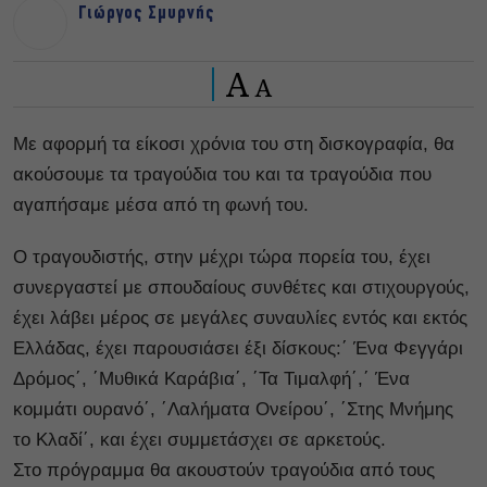
Γιώργος Σμυρνής
A
A
Με αφορμή τα είκοσι χρόνια του στη δισκογραφία, θα
ακούσουμε τα τραγούδια του και τα τραγούδια που
αγαπήσαμε μέσα από τη φωνή του.
Ο τραγουδιστής, στην μέχρι τώρα πορεία του, έχει
συνεργαστεί με σπουδαίους συνθέτες και στιχουργούς,
έχει λάβει μέρος σε μεγάλες συναυλίες εντός και εκτός
Ελλάδας, έχει παρουσιάσει έξι δίσκους:΄ Ένα Φεγγάρι
Δρόμος΄, ΄Μυθικά Καράβια΄, ΄Τα Τιμαλφή΄,΄ Ένα
κομμάτι ουρανό΄, ΄Λαλήματα Ονείρου΄, ΄Στης Μνήμης
το Κλαδί΄, και έχει συμμετάσχει σε αρκετούς.
Στο πρόγραμμα θα ακουστούν τραγούδια από τους