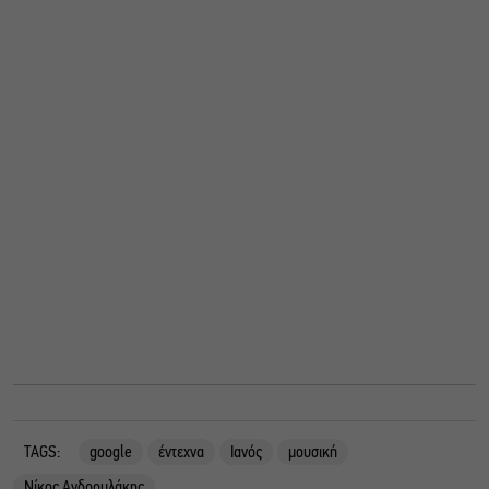
TAGS:
google
έντεχνα
Ιανός
μουσική
Νίκος Ανδρουλάκης