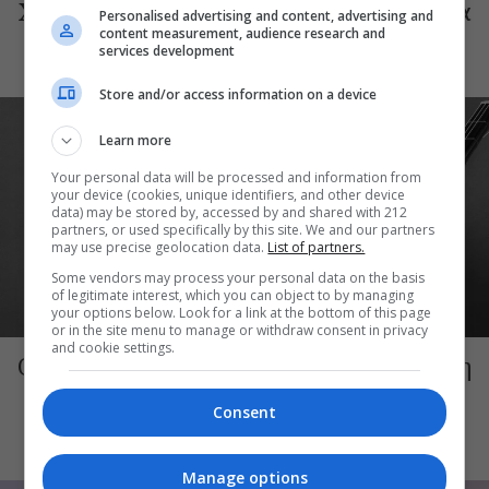
Χαράλαμπου Γωγιού φέρνει τη γυναικεία
Personalised advertising and content, advertising and
φωνή στη Μικρή Επίδαυρο
content measurement, audience research and
services development
Store and/or access information on a device
Learn more
Your personal data will be processed and information from
your device (cookies, unique identifiers, and other device
data) may be stored by, accessed by and shared with 212
partners, or used specifically by this site. We and our partners
may use precise geolocation data.
List of partners.
Some vendors may process your personal data on the basis
of legitimate interest, which you can object to by managing
your options below. Look for a link at the bottom of this page
ΜΟΥΣΙΚΗ
or in the site menu to manage or withdraw consent in privacy
and cookie settings.
Ο Γιάννης Χαρούλης θα δώσει μια ακόμη
συναυλία στην Αθήνα αυτό τον
Consent
Σεπτέμβριο
Manage options