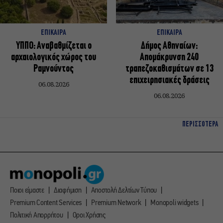
ΕΠΙΚΑΙΡΑ
ΕΠΙΚΑΙΡΑ
ΥΠΠΟ: Αναβαθμίζεται ο
Δήμος Αθηναίων:
αρχαιολογικός χώρος του
Απομάκρυνση 240
Ραμνούντος
τραπεζοκαθισμάτων σε 13
επιχειρησιακές δράσεις
06.08.2026
06.08.2026
ΠΕΡΙΣΣΟΤΕΡΑ
Ποιοι είμαστε
Διαφήμιση
Αποστολή Δελτίων Τύπου
Premium Content Services
Premium Network
Monopoli widgets
Πολιτική Απορρήτου
Οροι Χρήσης