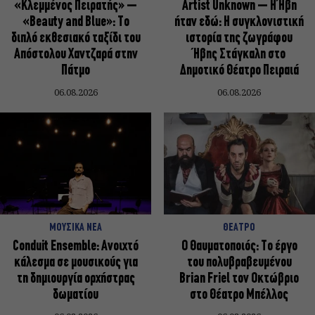
«Κλεμμένος Πειρατής» –
Artist Unknown – Η Ήβη
«Beauty and Blue»: Το
ήταν εδώ: Η συγκλονιστική
διπλό εκθεσιακό ταξίδι του
ιστορία της ζωγράφου
Απόστολου Χαντζαρά στην
Ήβης Στάγκαλη στο
Πάτμο
Δημοτικό Θέατρο Πειραιά
06.08.2026
06.08.2026
ΜΟΥΣΙΚΑ ΝΕΑ
ΘΕΑΤΡΟ
Conduit Ensemble: Ανοιχτό
Ο Θαυματοποιός: Το έργο
κάλεσμα σε μουσικούς για
του πολυβραβευμένου
τη δημιουργία ορχήστρας
Brian Friel τον Οκτώβριο
δωματίου
στο Θέατρο Μπέλλος