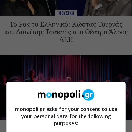
ΜΟΥΣΙΚΗ
Το Ροκ το Ελληνικό: Κώστας Τουρνάς
και Διονύσης Τσακνής στο Θέατρο Άλσος
ΔΕΗ
monopoli.gr asks for your consent to use
your personal data for the following
ΜΟΥΣΙΚΗ
purposes:
Choreka: Η μουσική παράσταση του