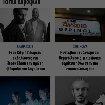
Τα πιο Δημοφιλή
ΕΚΔΗΛΩΣΕΙΣ
CINE NEWS
Free City: 12 δωρεάν
Ραντεβού στα Σινεμά #5:
εκδηλώσεις για
Θερινό Άνεσις, η πιο ήσυχη
διασκέδαση την πρώτη
ταράτσα πάνω στην πιο
εβδομάδα του Αυγούστου
ανήσυχη λεωφόρο