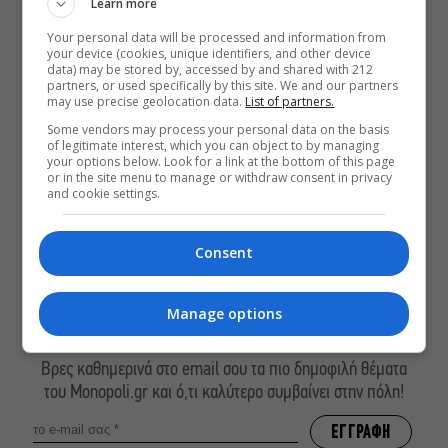
Learn more
ΔΕΙΤΕ ΕΠΙΣΗΣ
Your personal data will be processed and information from
your device (cookies, unique identifiers, and other device
Οι Λέξεις των Άλλων, του Μάνου
data) may be stored by, accessed by and shared with 212
Θηραίου για 3ο χρόνο στο Θέατρο
partners, or used specifically by this site. We and our partners
Άβατον
may use precise geolocation data.
List of partners.
Δικός σου, Φραντς: Η παράσταση του
Some vendors may process your personal data on the basis
of legitimate interest, which you can object to by managing
Αλέξανδρου Διαμαντή ξανά στην
your options below. Look for a link at the bottom of this page
Γερμανόφωνη Ευαγγελική Εκκλησία
or in the site menu to manage or withdraw consent in privacy
and cookie settings.
«Ριφιφί»: Σε Α’ τηλεοπτική προβολή
η σειρά φαινόμενο του Σωτήρη
Τσαφούλια
Consent
Manage options
ΕΓΓΡΑΦΕΙΤΕ ΣΤΟ NEWSLETTER ΜΑΣ
Βρες καθημερινά στο email σου τα πιο δημοφιλή θέματα
του Monopoli.gr και ό,τι καλύτερο συμβαίνει στην πόλη!