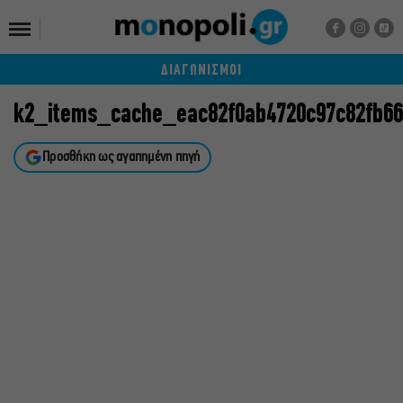
ΔΙΑΓΩΝΙΣΜΟΙ
k2_items_cache_eac82f0ab4720c97c82fb6
Προσθήκη ως αγαπημένη πηγή