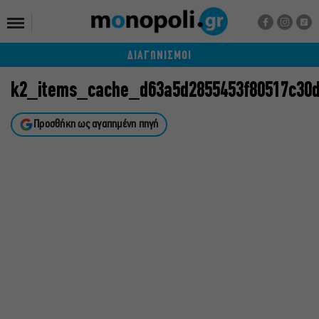
ΔΙΑΓΩΝΙΣΜΟΙ
k2_items_cache_d63a5d2855453f80517c30
Προσθήκη ως αγαπημένη πηγή