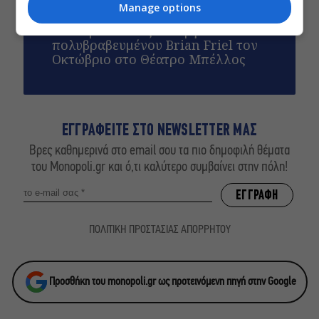
ορχήστρας δωματίου
Manage options
Ο Θαυματοποιός: Το έργο του
πολυβραβευμένου Brian Friel τον
Οκτώβριο στο Θέατρο Μπέλλος
ΕΓΓΡΑΦΕΙΤΕ ΣΤΟ NEWSLETTER ΜΑΣ
Βρες καθημερινά στο email σου τα πιο δημοφιλή θέματα
του Monopoli.gr και ό,τι καλύτερο συμβαίνει στην πόλη!
ΠΟΛΙΤΙΚΗ ΠΡΟΣΤΑΣΙΑΣ ΑΠΟΡΡΗΤΟΥ
Προσθήκη του monopoli.gr ως προτεινόμενη πηγή στην Google