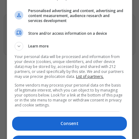
Personalised advertising and content, advertising and
content measurement, audience research and
services development
Βρείτε περισσότερα άρθρα μας στα αποτελέσματα
αναζητησης
Store and/or access information on a device
Προσθήκη του monopoli.gr στην Google
Learn more
Your personal data will be processed and information from
your device (cookies, unique identifiers, and other device
data) may be stored by, accessed by and shared with 212
partners, or used specifically by this site. We and our partners
may use precise geolocation data.
List of partners.
Some vendors may process your personal data on the basis
ΔΕΙΤΕ ΕΠΙΣΗΣ
of legitimate interest, which you can object to by managing
your options below. Look for a link at the bottom of this page
or in the site menu to manage or withdraw consent in privacy
Artist Unknown – Η Ήβη ήταν εδώ:
and cookie settings.
Η συγκλονιστική ιστορία της
ζωγράφου Ήβης Στάγκαλη στο
Δημοτικό Θέατρο Πειραιά
Consent
Conduit Ensemble: Ανοιχτό κάλεσμα
σε μουσικούς για τη δημιουργία