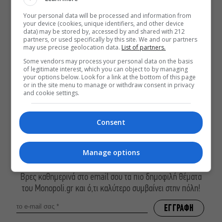
ΔΕΙΤΕ ΕΠΙΣΗΣ
Your personal data will be processed and information from
your device (cookies, unique identifiers, and other device
Hot or Not #231: Όλα όσα μάς
data) may be stored by, accessed by and shared with 212
partners, or used specifically by this site. We and our partners
άρεσαν (ή μάς χάλασαν) αυτή την
may use precise geolocation data.
List of partners.
εβδομάδα
Some vendors may process your personal data on the basis
Δεν θα μπορούσε να υπάρξει άλλη
of legitimate interest, which you can object to by managing
Αμελί πέρα από την Audrey Tautou
your options below. Look for a link at the bottom of this page
or in the site menu to manage or withdraw consent in privacy
Αύγουστος στην Αθήνα: 5 μαγαζιά
and cookie settings.
που κάνουν τις διακοπές να μοιάζουν
λίγο πιο κοντά
Consent
Manage options
ΕΓΓΡΑΦΕΙΤΕ ΣΤΟ NEWSLETTER ΜΑΣ
Βρες καθημερινά στο email σου τα πιο δημοφιλή θέματα
του Monopoli.gr και ό,τι καλύτερο συμβαίνει στην πόλη!