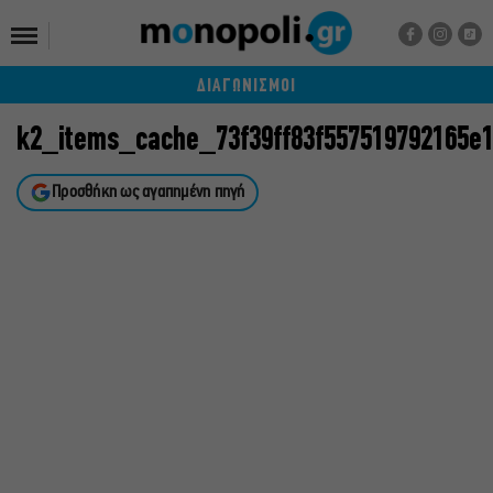
ΔΙΑΓΩΝΙΣΜΟΙ
k2_items_cache_73f39ff83f557519792165e
Προσθήκη ως αγαπημένη πηγή